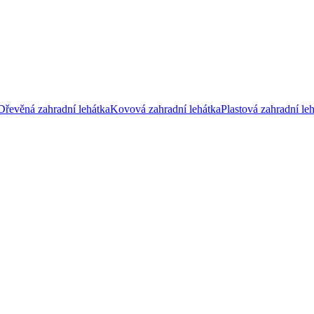
Dřevěná zahradní lehátka
Kovová zahradní lehátka
Plastová zahradní le