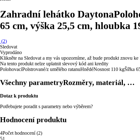
Zahradní lehátko Daytona
Poloho
65 cm, výška 25,5 cm, hloubka 
(
2
)
Sledovat
Vyprodáno
Klikněte na Sledovat a my vás upozorníme, až bude produkt znovu ke 
Na tento produkt nelze uplatnit slevový kód ani kredity
Polohovací
Polstrované/z umělého ratanu
Hnědé
Nosnost 110 kg
Šířka 6
Všechny parametry
Rozměry, materiál, …
Dotaz k produktu
Potřebujete poradit s parametry nebo výběrem?
Hodnocení produktu
4
Počet hodnocení
(
2
)
5
1