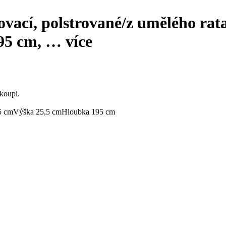
vací, polstrované/z umělého rata
195 cm
, …
více
koupi.
5 cm
Výška 25,5 cm
Hloubka 195 cm