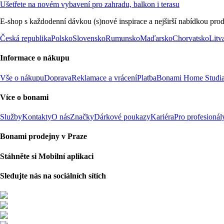
Ušetřete na novém vybavení pro zahradu, balkon i terasu
E-shop s každodenní dávkou (s)nové inspirace a nejširší nabídkou prod
Česká republika
Polsko
Slovensko
Rumunsko
Maďarsko
Chorvatsko
Litv
Informace o nákupu
Vše o nákupu
Doprava
Reklamace a vrácení
Platba
Bonami Home Studi
Více o bonami
Služby
Kontakty
O nás
Značky
Dárkové poukazy
Kariéra
Pro profesionál
Bonami prodejny v Praze
Stáhněte si Mobilní aplikaci
Sledujte nás na sociálních sítích