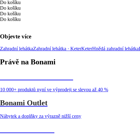
Do košíku
Do košíku
Do košíku
Do košíku
Objevte více
Zahradní lehátka
Zahradní lehátka · Keter
Keter
Hnědá zahradní lehátka
Právě na Bonami
Summer Sale až -40 %
10 000+ produktů nyní ve výprodeji se slevou až 40 %
Bonami Outlet
Nábytek a doplňky za výrazně nižší ceny
Zahrada ve slevě