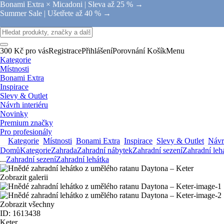
Bonami Extra × Micadoni |
Sleva až 25 % →
Summer Sale |
Ušetřete až 40 % →
300 Kč pro vás
Registrace
Přihlášení
Porovnání
Košík
Menu
Kategorie
Místnosti
Bonami Extra
Inspirace
Slevy & Outlet
Návrh interiéru
Novinky
Premium značky
Pro profesionály
Kategorie
Místnosti
Bonami Extra
Inspirace
Slevy & Outlet
Návrh
Domů
Kategorie
Zahrada
Zahradní nábytek
Zahradní sezení
Zahradní leh
...
Zahradní sezení
Zahradní lehátka
Zobrazit galerii
Zobrazit všechny
ID: 1613438
Keter