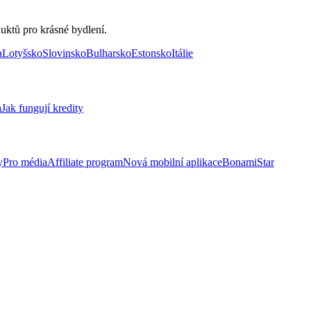
uktů pro krásné bydlení.
a
Lotyšsko
Slovinsko
Bulharsko
Estonsko
Itálie
a
Jak fungují kredity
y
Pro média
Affiliate program
Nová mobilní aplikace
BonamiStar