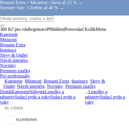
Bonami Extra × Micadoni |
Sleva až 25 % →
Summer Sale |
Ušetřete až 40 % →
300 Kč pro vás
Registrace
Přihlášení
Porovnání
Košík
Menu
Kategorie
Místnosti
Bonami Extra
Inspirace
Slevy & Outlet
Návrh interiéru
Novinky
Premium značky
Pro profesionály
Kategorie
Místnosti
Bonami Extra
Inspirace
Slevy &
Outlet
Návrh interiéru
Novinky
Premium značky
Domů
Kategorie
Nábytek
Lenošky a
...
Lenošky a
taburety
Sedací pytle a vaky
Sedací pytle a
taburety
Sedací pytle a
vaky
vaky
ID: 1782858
SLOWDOWN