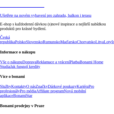
Zahrada ve slevě
Ušetřete na novém vybavení pro zahradu, balkon i terasu
E-shop s každodenní dávkou (s)nové inspirace a nejširší nabídkou
produktů pro krásné bydlení.
Česká
republika
Polsko
Slovensko
Rumunsko
Maďarsko
Chorvatsko
Litva
Lotyš
Informace o nákupu
Vše o nákupu
Doprava
Reklamace a vrácení
Platba
Bonami Home
Studia
Jak fungují kredity
Více o bonami
Služby
Kontakty
O nás
Značky
Dárkové poukazy
Kariéra
Pro
profesionály
Pro média
Affiliate program
Nová mobilní
aplikace
BonamiStar
Bonami prodejny v Praze