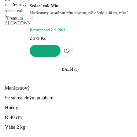
Sedací vak Mini
Manšestrový, se snímatelným potahem, světle šedý, ø 40 cm, váha 2
kg
Premium
Doručíme od 2. 9. 2026
2 179 Kč
DO KOŠÍKU
+
DALŠÍ (5)
Manšestrový
Se snímatelným potahem
Hnědý
Ø 40 cm
Váha 2 kg