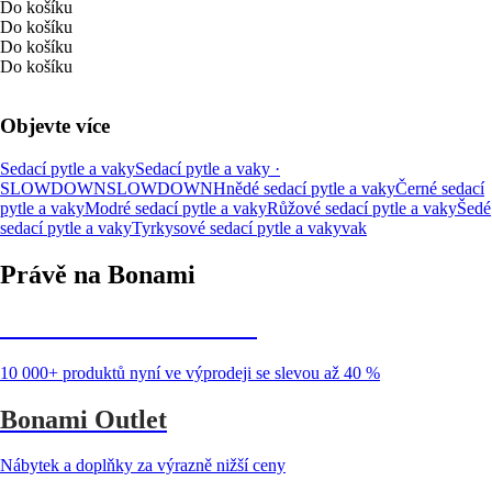
Do košíku
Do košíku
Do košíku
Do košíku
Objevte více
Sedací pytle a vaky
Sedací pytle a vaky ·
SLOWDOWN
SLOWDOWN
Hnědé sedací pytle a vaky
Černé sedací
pytle a vaky
Modré sedací pytle a vaky
Růžové sedací pytle a vaky
Šedé
sedací pytle a vaky
Tyrkysové sedací pytle a vaky
vak
Právě na Bonami
Summer Sale až -40 %
10 000+ produktů nyní ve výprodeji se slevou až 40 %
Bonami Outlet
Nábytek a doplňky za výrazně nižší ceny