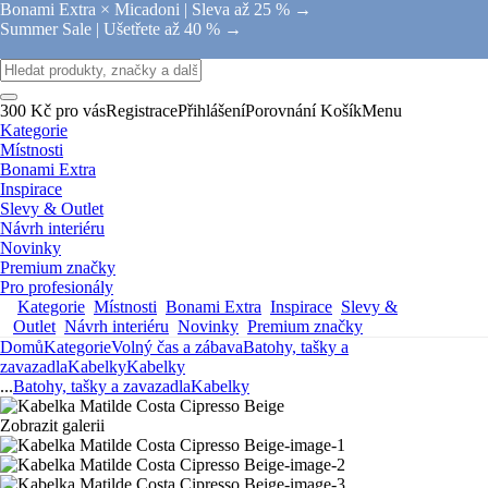
Bonami Extra × Micadoni |
Sleva až 25 % →
Summer Sale |
Ušetřete až 40 % →
300 Kč pro vás
Registrace
Přihlášení
Porovnání
Košík
Menu
Kategorie
Místnosti
Bonami Extra
Inspirace
Slevy & Outlet
Návrh interiéru
Novinky
Premium značky
Pro profesionály
Kategorie
Místnosti
Bonami Extra
Inspirace
Slevy &
Outlet
Návrh interiéru
Novinky
Premium značky
Domů
Kategorie
Volný čas a zábava
Batohy, tašky a
zavazadla
Kabelky
Kabelky
...
Batohy, tašky a zavazadla
Kabelky
Zobrazit galerii