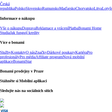
Česká
republika
Polsko
Slovensko
Rumunsko
Maďarsko
Chorvatsko
Litva
Lotyš
Informace o nákupu
Vše o nákupu
Doprava
Reklamace a vrácení
Platba
Bonami Home
Studia
Jak fungují kredity
Více o bonami
Služby
Kontakty
O nás
Značky
Dárkové poukazy
Kariéra
Pro
profesionály
Pro média
Affiliate program
Nová mobilní
aplikace
BonamiStar
Bonami prodejny v Praze
Stáhněte si Mobilní aplikaci
Sledujte nás na sociálních sítích