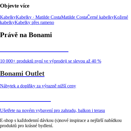
Objevte více
Kabelky
Kabelky · Matilde Costa
Matilde Costa
Černé kabelky
Kožené
kabelky
Kabelky přes rameno
Právě na Bonami
Summer Sale až -40 %
10 000+ produktů nyní ve výprodeji se slevou až 40 %
Bonami Outlet
Nábytek a doplňky za výrazně nižší ceny
Zahrada ve slevě
Ušetřete na novém vybavení pro zahradu, balkon i terasu
E-shop s každodenní dávkou (s)nové inspirace a nejširší nabídkou
produktů pro krásné bydlení.