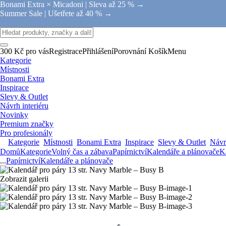
Bonami Extra × Micadoni |
Sleva až 25 % →
Summer Sale |
Ušetřete až 40 % →
300 Kč pro vás
Registrace
Přihlášení
Porovnání
Košík
Menu
Kategorie
Místnosti
Bonami Extra
Inspirace
Slevy & Outlet
Návrh interiéru
Novinky
Premium značky
Pro profesionály
Kategorie
Místnosti
Bonami Extra
Inspirace
Slevy & Outlet
Návrh
Domů
Kategorie
Volný čas a zábava
Papírnictví
Kalendáře a plánovače
K
...
Papírnictví
Kalendáře a plánovače
Zobrazit galerii