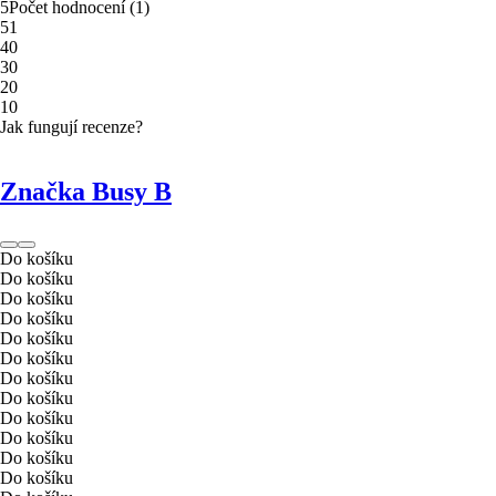
5
Počet hodnocení
(
1
)
5
1
4
0
3
0
2
0
1
0
Jak fungují recenze?
Značka Busy B
Do košíku
Do košíku
Do košíku
Do košíku
Do košíku
Do košíku
Do košíku
Do košíku
Do košíku
Do košíku
Do košíku
Do košíku