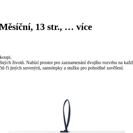
Měsíční, 13 str.
, …
více
koupi.
ných životů. Nabízí prostor pro zaznamenání dvojího rozvrhu na každý
ů či jiných suvenýrů, samolepky a stužku pro pohodlné zavěšení.