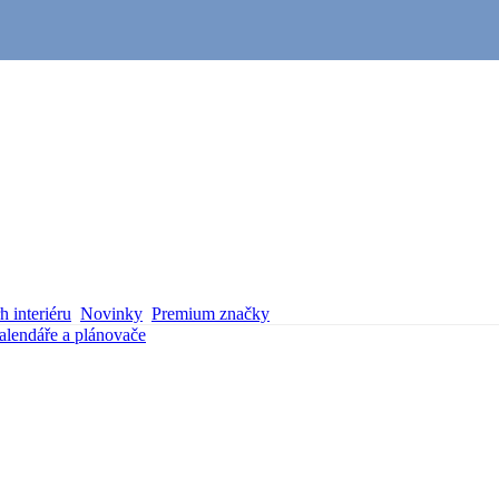
 interiéru
Novinky
Premium značky
alendáře a plánovače