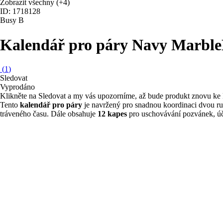
Zobrazit všechny
(+4)
ID: 1718128
Busy B
Kalendář pro páry Navy Marble
(
1
)
Sledovat
Vyprodáno
Klikněte na Sledovat a my vás upozorníme, až bude produkt znovu ke 
Tento
kalendář pro páry
je navržený pro snadnou koordinaci dvou ruš
tráveného času. Dále obsahuje
12 kapes
pro uschovávání pozvánek, účt