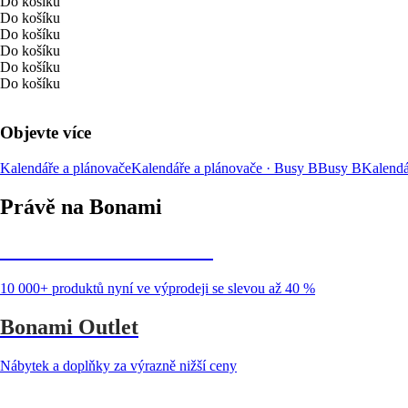
Do košíku
Do košíku
Do košíku
Do košíku
Do košíku
Do košíku
Objevte více
Kalendáře a plánovače
Kalendáře a plánovače · Busy B
Busy B
Kalendá
Právě na Bonami
Summer Sale až -40 %
10 000+ produktů nyní ve výprodeji se slevou až 40 %
Bonami Outlet
Nábytek a doplňky za výrazně nižší ceny
Zahrada ve slevě