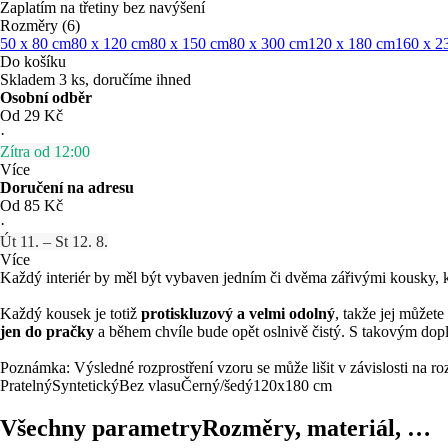
Zaplatím na třetiny bez navýšení
Rozměry (6)
50 x 80 cm
80 x 120 cm
80 x 150 cm
80 x 300 cm
120 x 180 cm
160 x 2
Do košíku
Skladem 3 ks, doručíme ihned
Osobní odběr
Od 29 Kč
·
Zítra od 12:00
Více
Doručení na adresu
Od 85 Kč
·
Út 11. – St 12. 8.
Více
Každý interiér by měl být vybaven jedním či dvěma zářivými kousky, k
Každý kousek je totiž
protiskluzový a velmi odolný
, takže jej můžet
jen do pračky
a během chvíle bude opět oslnivě čistý. S takovým dop
Poznámka: Výsledné rozprostření vzoru se může lišit v závislosti na r
Pratelný
Syntetický
Bez vlasu
Černý/šedý
120x180 cm
Všechny parametry
Rozměry, materiál, …