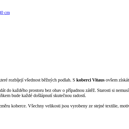
30 cm
teré rozbíjejí všednost běžných podlah. S
koberci
Vitaus
ovšem získát
e dát do každého prostoru bez obav o případnou zátěž. Starosti si nemu
lňkem bude každé došlápnutí skutečnou radostí.
ozměru koberce. Všechny velikosti jsou vyrobeny ze stejné textilie, mo