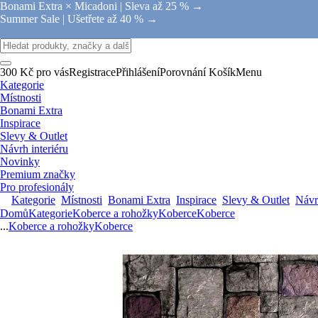
Bonami Extra × Micadoni |
Sleva až 25 % →
Summer Sale |
Ušetřete až 40 % →
300 Kč pro vás
Registrace
Přihlášení
Porovnání
Košík
Menu
Kategorie
Místnosti
Bonami Extra
Inspirace
Slevy & Outlet
Návrh interiéru
Novinky
Premium značky
Pro profesionály
Kategorie
Místnosti
Bonami Extra
Inspirace
Slevy & Outlet
Návrh
Domů
Kategorie
Koberce a rohožky
Koberce
Koberce
...
Koberce a rohožky
Koberce