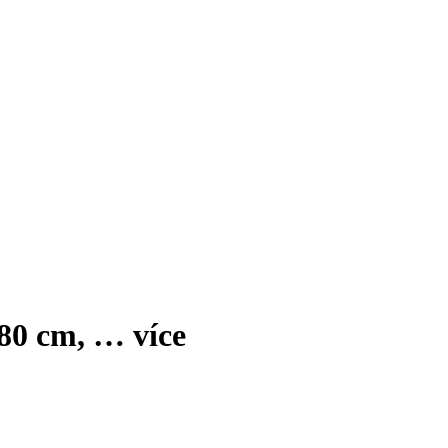
180 cm
, …
více