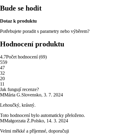
Bude se hodit
Dotaz k produktu
Potřebujete poradit s parametry nebo výběrem?
Hodnocení produktu
4.7
Počet hodnocení
(
69
)
5
59
4
7
3
2
2
0
1
1
Jak fungují recenze?
M
Mária G.
Slovensko
,
3. 7. 2024
Lehoučký, krásný.
Toto hodnocení bylo automaticky přeloženo.
M
Małgorzata Ż.
Polsko
,
14. 3. 2024
Velmi měkké a příjemné, doporučuji