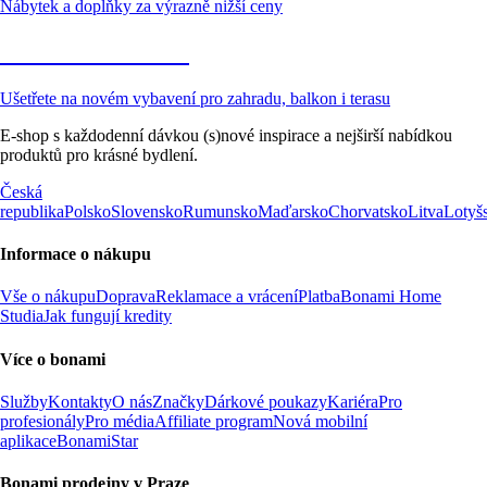
Nábytek a doplňky za výrazně nižší ceny
Zahrada ve slevě
Ušetřete na novém vybavení pro zahradu, balkon i terasu
E-shop s každodenní dávkou (s)nové inspirace a nejširší nabídkou
produktů pro krásné bydlení.
Česká
republika
Polsko
Slovensko
Rumunsko
Maďarsko
Chorvatsko
Litva
Lotyš
Informace o nákupu
Vše o nákupu
Doprava
Reklamace a vrácení
Platba
Bonami Home
Studia
Jak fungují kredity
Více o bonami
Služby
Kontakty
O nás
Značky
Dárkové poukazy
Kariéra
Pro
profesionály
Pro média
Affiliate program
Nová mobilní
aplikace
BonamiStar
Bonami prodejny v Praze