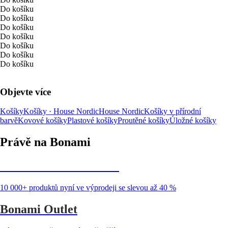
Do košíku
Do košíku
Do košíku
Do košíku
Do košíku
Do košíku
Do košíku
Objevte více
Košíky
Košíky · House Nordic
House Nordic
Košíky v přírodní
barvě
Kovové košíky
Plastové košíky
Proutěné košíky
Úložné košíky
Právě na Bonami
Summer Sale až -40 %
10 000+ produktů nyní ve výprodeji se slevou až 40 %
Bonami Outlet