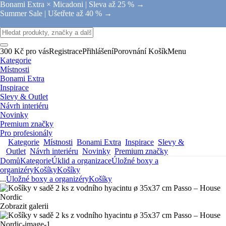
Bonami Extra × Micadoni |
Sleva až 25 % →
Summer Sale |
Ušetřete až 40 % →
300 Kč pro vás
Registrace
Přihlášení
Porovnání
Košík
Menu
Kategorie
Místnosti
Bonami Extra
Inspirace
Slevy & Outlet
Návrh interiéru
Novinky
Premium značky
Pro profesionály
Kategorie
Místnosti
Bonami Extra
Inspirace
Slevy &
Outlet
Návrh interiéru
Novinky
Premium značky
Domů
Kategorie
Úklid a organizace
Úložné boxy a
organizéry
Košíky
Košíky
...
Úložné boxy a organizéry
Košíky
Zobrazit galerii