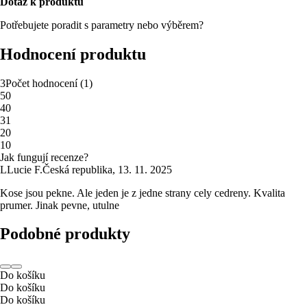
Dotaz k produktu
Potřebujete poradit s parametry nebo výběrem?
Hodnocení produktu
3
Počet hodnocení
(
1
)
5
0
4
0
3
1
2
0
1
0
Jak fungují recenze?
L
Lucie F.
Česká republika
,
13. 11. 2025
Kose jsou pekne. Ale jeden je z jedne strany cely cedreny. Kvalita
prumer. Jinak pevne, utulne
Podobné produkty
Do košíku
Do košíku
Do košíku