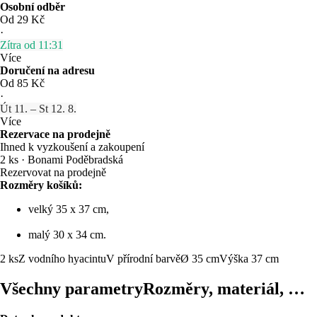
Osobní odběr
Od 29 Kč
·
Zítra od 11:31
Více
Doručení na adresu
Od 85 Kč
·
Út 11. – St 12. 8.
Více
Rezervace na prodejně
Ihned k vyzkoušení a zakoupení
2 ks
·
Bonami Poděbradská
Rezervovat na prodejně
Rozměry košíků:
velký 35 x 37 cm,
malý 30 x 34 cm.
2 ks
Z vodního hyacintu
V přírodní barvě
Ø 35 cm
Výška 37 cm
Všechny parametry
Rozměry, materiál, …