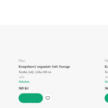
Bigso
Bi
Koupelnový organizér Soft Storage
Ko
Textilní, šedý, výška 100 cm
Te
(
45
)
(
8
Skladem
Sk
369 Kč
36
DO KOŠÍKU
D