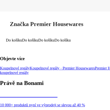
Značka Premier Housewares
Do košíku
Do košíku
Do košíku
Do košíku
Objevte více
Koupelnové regály
Koupelnové regály · Premier Housewares
Premier 
koupelnové regály
Právě na Bonami
Summer Sale až -40 %
10 000+ produktů nyní ve výprodeji se slevou až 40 %