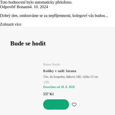
Toto hodnocení bylo automaticky přeloženo.
Odpověď Bonami
4. 10. 2024
Dobrý den, omlouváme se za nepříjemnosti, kolegové vás budou...
Zobrazit více
Bude se hodit
House Nordic
Košíky v sadě Jarana
3 ks, do koupelny, látkové, bílé, výška 13 cm
(
18
)
Doručíme od 28. 8. 2026
537 Kč
DO KOŠÍKU