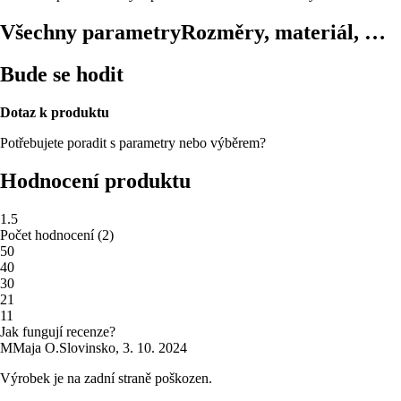
Všechny parametry
Rozměry, materiál, …
Bude se hodit
Dotaz k produktu
Potřebujete poradit s parametry nebo výběrem?
Hodnocení produktu
1.5
Počet hodnocení
(
2
)
5
0
4
0
3
0
2
1
1
1
Jak fungují recenze?
M
Maja O.
Slovinsko
,
3. 10. 2024
Výrobek je na zadní straně poškozen.