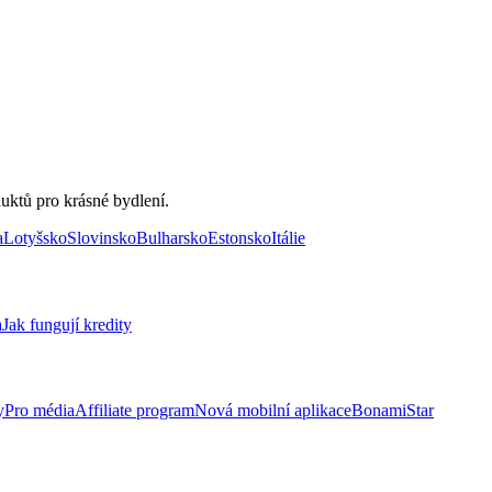
uktů pro krásné bydlení.
a
Lotyšsko
Slovinsko
Bulharsko
Estonsko
Itálie
a
Jak fungují kredity
y
Pro média
Affiliate program
Nová mobilní aplikace
BonamiStar