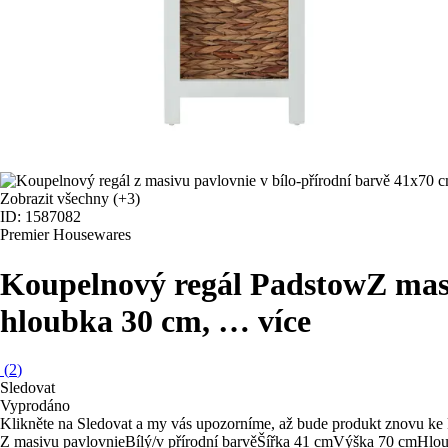
Zobrazit všechny
(+3)
ID: 1587082
Premier Housewares
Koupelnový regál Padstow
Z mas
hloubka 30 cm
, …
více
(
2
)
Sledovat
Vyprodáno
Klikněte na Sledovat a my vás upozorníme, až bude produkt znovu ke 
Z masivu pavlovnie
Bílý/v přírodní barvě
Šířka 41 cm
Výška 70 cm
Hlou