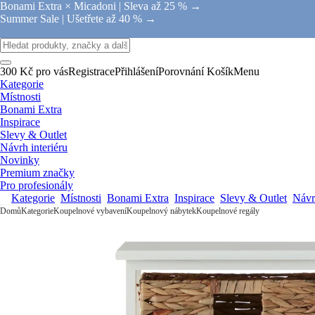
Bonami Extra × Micadoni |
Sleva až 25 % →
Summer Sale |
Ušetřete až 40 % →
300 Kč pro vás
Registrace
Přihlášení
Porovnání
Košík
Menu
Kategorie
Místnosti
Bonami Extra
Inspirace
Slevy & Outlet
Návrh interiéru
Novinky
Premium značky
Pro profesionály
Kategorie
Místnosti
Bonami Extra
Inspirace
Slevy & Outlet
Návrh
Domů
Kategorie
Koupelnové vybavení
Koupelnový nábytek
Koupelnové regály