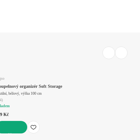
gso
upelnový organizér Soft Storage
xtilní, béžový, výška 100 cm
4
)
ladem
9 Kč
O KOŠÍKU