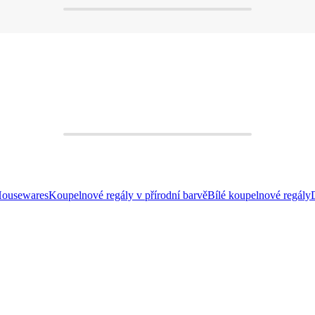
Housewares
Koupelnové regály v přírodní barvě
Bílé koupelnové regály