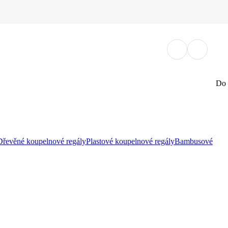
Do 
Dřevěné koupelnové regály
Plastové koupelnové regály
Bambusové