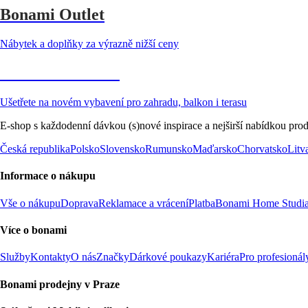
Bonami Outlet
Nábytek a doplňky za výrazně nižší ceny
Zahrada ve slevě
Ušetřete na novém vybavení pro zahradu, balkon i terasu
E-shop s každodenní dávkou (s)nové inspirace a nejširší nabídkou prod
Česká republika
Polsko
Slovensko
Rumunsko
Maďarsko
Chorvatsko
Litv
Informace o nákupu
Vše o nákupu
Doprava
Reklamace a vrácení
Platba
Bonami Home Studi
Více o bonami
Služby
Kontakty
O nás
Značky
Dárkové poukazy
Kariéra
Pro profesionál
Bonami prodejny v Praze