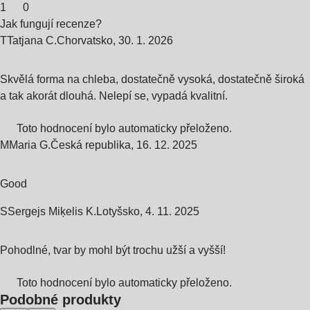
1
0
Jak fungují recenze?
T
Tatjana C.
Chorvatsko
,
30. 1. 2026
Skvělá forma na chleba, dostatečně vysoká, dostatečně široká
a tak akorát dlouhá. Nelepí se, vypadá kvalitní.
Toto hodnocení bylo automaticky přeloženo.
M
Maria G.
Česká republika
,
16. 12. 2025
Good
S
Sergejs Miķelis K.
Lotyšsko
,
4. 11. 2025
Pohodlné, tvar by mohl být trochu užší a vyšší!
Toto hodnocení bylo automaticky přeloženo.
Podobné produkty