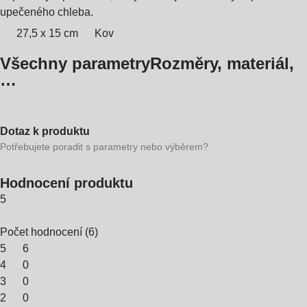
upečeného chleba.
27,5 x 15 cm
Kov
Všechny parametry
Rozměry, materiál,
…
Dotaz k produktu
Potřebujete poradit s parametry nebo výběrem?
Hodnocení produktu
5
Počet hodnocení
(
6
)
5
6
4
0
3
0
2
0