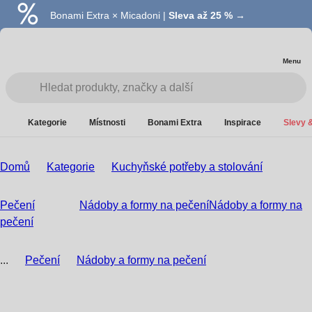
Bonami Extra × Micadoni |
Summer Sale |
Ušetřete až 40 % →
Sleva až 25 % →
Menu
Kategorie
Místnosti
Bonami Extra
Inspirace
Slevy &
Domů
Kategorie
Kuchyňské potřeby a stolování
Pečení
Nádoby a formy na pečení
Nádoby a formy na
pečení
...
Pečení
Nádoby a formy na pečení