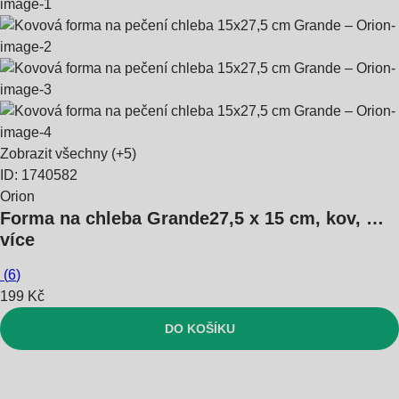
Zobrazit všechny
(+5)
ID: 1740582
Orion
Forma na chleba Grande
27,5 x 15 cm, kov
, …
více
(
6
)
199 Kč
DO KOŠÍKU