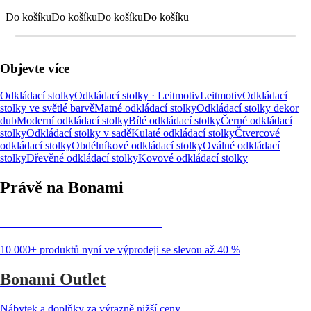
Do košíku
Do košíku
Do košíku
Do košíku
Objevte více
Odkládací stolky
Odkládací stolky · Leitmotiv
Leitmotiv
Odkládací
stolky ve světlé barvě
Matné odkládací stolky
Odkládací stolky dekor
dub
Moderní odkládací stolky
Bílé odkládací stolky
Černé odkládací
stolky
Odkládací stolky v sadě
Kulaté odkládací stolky
Čtvercové
odkládací stolky
Obdélníkové odkládací stolky
Oválné odkládací
stolky
Dřevěné odkládací stolky
Kovové odkládací stolky
Právě na Bonami
Summer Sale až -40 %
10 000+ produktů nyní ve výprodeji se slevou až 40 %
Bonami Outlet
Nábytek a doplňky za výrazně nižší ceny