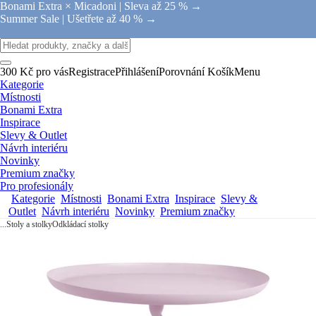
Bonami Extra × Micadoni |
Sleva až 25 % →
Summer Sale |
Ušetřete až 40 % →
300 Kč pro vás
Registrace
Přihlášení
Porovnání
Košík
Menu
Kategorie
Místnosti
Bonami Extra
Inspirace
Slevy & Outlet
Návrh interiéru
Novinky
Premium značky
Pro profesionály
Kategorie
Místnosti
Bonami Extra
Inspirace
Slevy &
Outlet
Návrh interiéru
Novinky
Premium značky
...
Stoly a stolky
Odkládací stolky