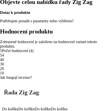
Objevte celou nabídku řady Zig Zag
Dotaz k produktu
Potřebujete poradit s parametry nebo výběrem?
Hodnocení produktu
Zobrazené hodnocení je založeno na hodnocení variant tohoto
produktu.
5
Počet hodnocení
(
4
)
5
4
4
0
3
0
2
0
1
0
Jak fungují recenze?
Řada Zig Zag
Do košíku
Do košíku
Do košíku
Do košíku