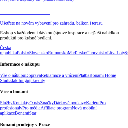
Zahrada ve slevě
Ušetřete na novém vybavení pro zahradu, balkon i terasu
E-shop s každodenní dávkou (s)nové inspirace a nejširší nabídkou
produktů pro krásné bydlení.
Česká
republika
Polsko
Slovensko
Rumunsko
Maďarsko
Chorvatsko
Litva
Lotyš
Informace o nákupu
Vše o nákupu
Doprava
Reklamace a vrácení
Platba
Bonami Home
Studia
Jak fungují kredity
Více o bonami
Služby
Kontakty
O nás
Značky
Dárkové poukazy
Kariéra
Pro
profesionály
Pro média
Affiliate program
Nová mobilní
aplikace
BonamiStar
Bonami prodejny v Praze