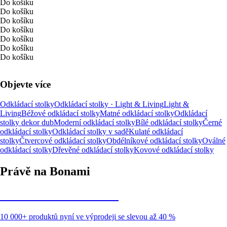
Do košíku
Do košíku
Do košíku
Do košíku
Do košíku
Do košíku
Do košíku
Objevte více
Odkládací stolky
Odkládací stolky · Light & Living
Light &
Living
Béžové odkládací stolky
Matné odkládací stolky
Odkládací
stolky dekor dub
Moderní odkládací stolky
Bílé odkládací stolky
Černé
odkládací stolky
Odkládací stolky v sadě
Kulaté odkládací
stolky
Čtvercové odkládací stolky
Obdélníkové odkládací stolky
Oválné
odkládací stolky
Dřevěné odkládací stolky
Kovové odkládací stolky
Právě na Bonami
Summer Sale až -40 %
10 000+ produktů nyní ve výprodeji se slevou až 40 %