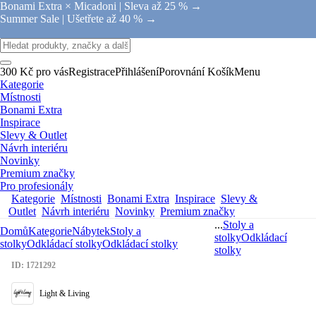
Bonami Extra × Micadoni |
Sleva až 25 % →
Summer Sale |
Ušetřete až 40 % →
300 Kč pro vás
Registrace
Přihlášení
Porovnání
Košík
Menu
Kategorie
Místnosti
Bonami Extra
Inspirace
Slevy & Outlet
Návrh interiéru
Novinky
Premium značky
Pro profesionály
Kategorie
Místnosti
Bonami Extra
Inspirace
Slevy &
Outlet
Návrh interiéru
Novinky
Premium značky
...
Stoly a
Domů
Kategorie
Nábytek
Stoly a
stolky
Odkládací
stolky
Odkládací stolky
Odkládací stolky
stolky
ID: 1721292
Light & Living