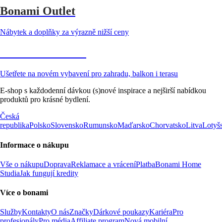
Bonami Outlet
Nábytek a doplňky za výrazně nižší ceny
Zahrada ve slevě
Ušetřete na novém vybavení pro zahradu, balkon i terasu
E-shop s každodenní dávkou (s)nové inspirace a nejširší nabídkou
produktů pro krásné bydlení.
Česká
republika
Polsko
Slovensko
Rumunsko
Maďarsko
Chorvatsko
Litva
Lotyš
Informace o nákupu
Vše o nákupu
Doprava
Reklamace a vrácení
Platba
Bonami Home
Studia
Jak fungují kredity
Více o bonami
Služby
Kontakty
O nás
Značky
Dárkové poukazy
Kariéra
Pro
profesionály
Pro média
Affiliate program
Nová mobilní