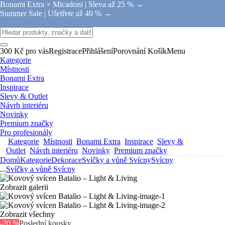
Bonami Extra × Micadoni |
Sleva až 25 % →
Summer Sale |
Ušetřete až 40 % →
300 Kč pro vás
Registrace
Přihlášení
Porovnání
Košík
Menu
Kategorie
Místnosti
Bonami Extra
Inspirace
Slevy & Outlet
Návrh interiéru
Novinky
Premium značky
Pro profesionály
Kategorie
Místnosti
Bonami Extra
Inspirace
Slevy &
Outlet
Návrh interiéru
Novinky
Premium značky
Domů
Kategorie
Dekorace
Svíčky a vůně
Svícny
Svícny
...
Svíčky a vůně
Svícny
Zobrazit galerii
Zobrazit všechny
-20 %
Poslední kousky