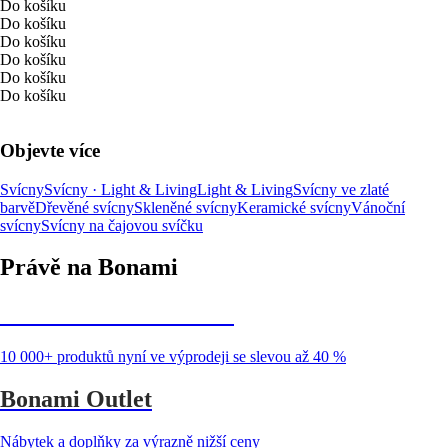
Do košíku
Do košíku
Do košíku
Do košíku
Do košíku
Do košíku
Objevte více
Svícny
Svícny · Light & Living
Light & Living
Svícny ve zlaté
barvě
Dřevěné svícny
Skleněné svícny
Keramické svícny
Vánoční
svícny
Svícny na čajovou svíčku
Právě na Bonami
Summer Sale až -40 %
10 000+ produktů nyní ve výprodeji se slevou až 40 %
Bonami Outlet
Nábytek a doplňky za výrazně nižší ceny