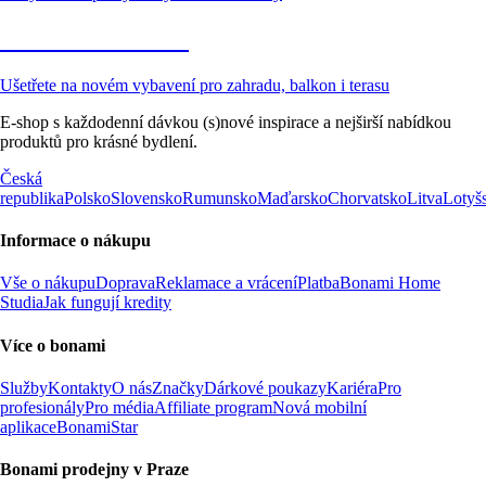
Zahrada ve slevě
Ušetřete na novém vybavení pro zahradu, balkon i terasu
E-shop s každodenní dávkou (s)nové inspirace a nejširší nabídkou
produktů pro krásné bydlení.
Česká
republika
Polsko
Slovensko
Rumunsko
Maďarsko
Chorvatsko
Litva
Lotyš
Informace o nákupu
Vše o nákupu
Doprava
Reklamace a vrácení
Platba
Bonami Home
Studia
Jak fungují kredity
Více o bonami
Služby
Kontakty
O nás
Značky
Dárkové poukazy
Kariéra
Pro
profesionály
Pro média
Affiliate program
Nová mobilní
aplikace
BonamiStar
Bonami prodejny v Praze