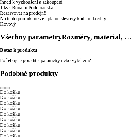
Ihned k vyzkoušení a zakoupení
1 ks
·
Bonami Poděbradská
Rezervovat na prodejně
Na tento produkt nelze uplatnit slevový kód ani kredity
Kovový
Všechny parametry
Rozměry, materiál, …
Dotaz k produktu
Potřebujete poradit s parametry nebo výběrem?
Podobné produkty
Do košíku
Do košíku
Do košíku
Do košíku
Do košíku
Do košíku
Do košíku
Do košíku
Do košíku