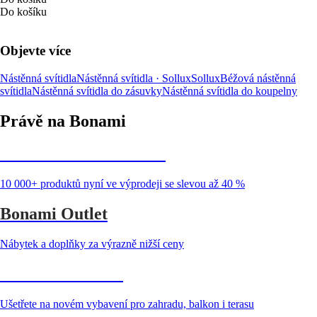
Do košíku
Objevte více
Nástěnná svítidla
Nástěnná svítidla · Sollux
Sollux
Béžová nástěnná
svítidla
Nástěnná svítidla do zásuvky
Nástěnná svítidla do koupelny
Právě na Bonami
Summer Sale až -40 %
10 000+ produktů nyní ve výprodeji se slevou až 40 %
Bonami Outlet
Nábytek a doplňky za výrazně nižší ceny
Zahrada ve slevě
Ušetřete na novém vybavení pro zahradu, balkon i terasu