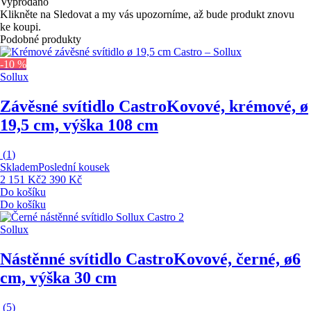
Vyprodáno
Klikněte na Sledovat a my vás upozorníme, až bude produkt znovu
ke koupi.
Podobné produkty
-10 %
Sollux
Závěsné svítidlo Castro
Kovové, krémové, ø
19,5 cm, výška 108 cm
(
1
)
Skladem
Poslední kousek
2 151 Kč
2 390 Kč
Do košíku
Do košíku
Sollux
Nástěnné svítidlo Castro
Kovové, černé, ø6
cm, výška 30 cm
(
5
)