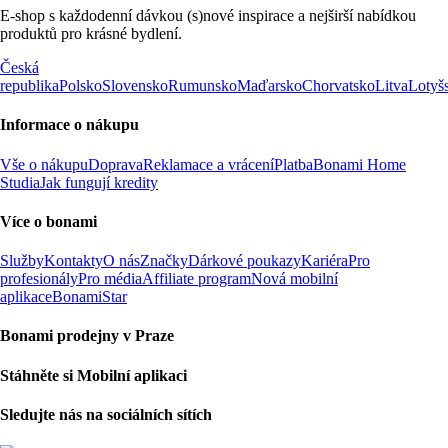
E-shop s každodenní dávkou (s)nové inspirace a nejširší nabídkou
produktů pro krásné bydlení.
Česká
republika
Polsko
Slovensko
Rumunsko
Maďarsko
Chorvatsko
Litva
Lotyš
Informace o nákupu
Vše o nákupu
Doprava
Reklamace a vrácení
Platba
Bonami Home
Studia
Jak fungují kredity
Více o bonami
Služby
Kontakty
O nás
Značky
Dárkové poukazy
Kariéra
Pro
profesionály
Pro média
Affiliate program
Nová mobilní
aplikace
BonamiStar
Bonami prodejny v Praze
Stáhněte si Mobilní aplikaci
Sledujte nás na sociálních sítích