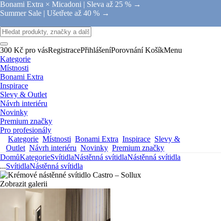
Bonami Extra × Micadoni |
Sleva až 25 % →
Summer Sale |
Ušetřete až 40 % →
300 Kč pro vás
Registrace
Přihlášení
Porovnání
Košík
Menu
Kategorie
Místnosti
Bonami Extra
Inspirace
Slevy & Outlet
Návrh interiéru
Novinky
Premium značky
Pro profesionály
Kategorie
Místnosti
Bonami Extra
Inspirace
Slevy &
Outlet
Návrh interiéru
Novinky
Premium značky
Domů
Kategorie
Svítidla
Nástěnná svítidla
Nástěnná svítidla
...
Svítidla
Nástěnná svítidla
Zobrazit galerii