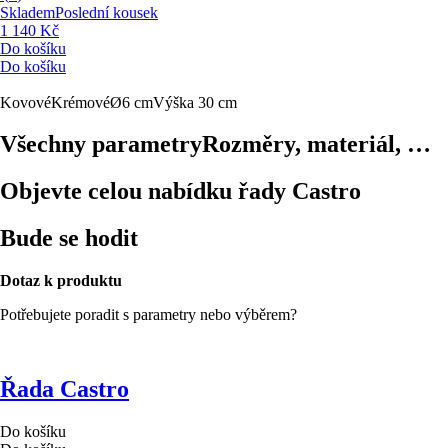
Skladem
Poslední kousek
1 140 Kč
Do košíku
Do košíku
Kovové
Krémové
Ø6 cm
Výška 30 cm
Všechny parametry
Rozměry, materiál, …
Objevte celou nabídku řady Castro
Bude se hodit
Dotaz k produktu
Potřebujete poradit s parametry nebo výběrem?
Řada Castro
Do košíku