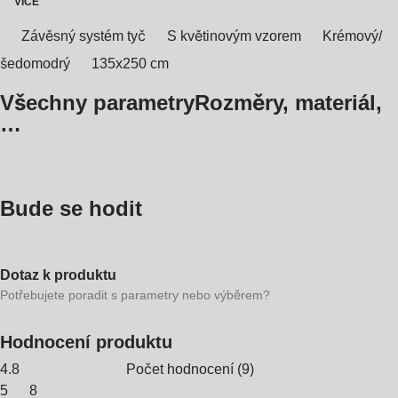
VÍCE
Závěsný systém tyč
S květinovým vzorem
Krémový/
šedomodrý
135x250 cm
Všechny parametry
Rozměry, materiál,
…
Bude se hodit
Dotaz k produktu
Potřebujete poradit s parametry nebo výběrem?
Hodnocení produktu
4.8
Počet hodnocení
(
9
)
5
8