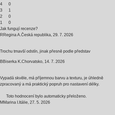
4
0
3
1
2
0
1
0
Jak fungují recenze?
R
Regina A.
Česká republika
,
29. 7. 2026
Trochu tmavší odstín, jinak přesně podle představ
B
Biserka K.
Chorvatsko
,
14. 7. 2026
Vypadá skvěle, má příjemnou barvu a texturu, je úhledně
zpracovaný a má praktický popruh pro nastavení délky.
Toto hodnocení bylo automaticky přeloženo.
M
Marina I.
Itálie
,
27. 5. 2026