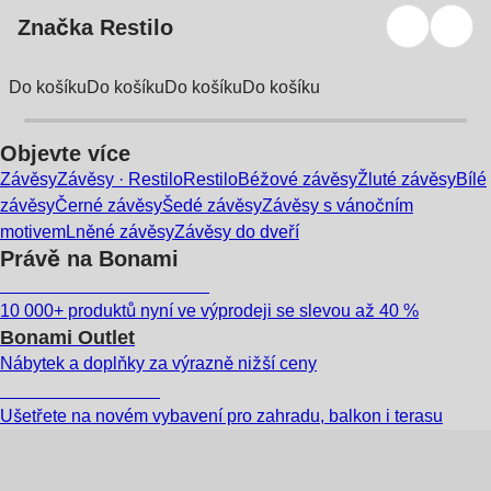
Značka Restilo
Do košíku
Do košíku
Do košíku
Do košíku
Objevte více
Závěsy
Závěsy · Restilo
Restilo
Béžové závěsy
Žluté závěsy
Bílé
závěsy
Černé závěsy
Šedé závěsy
Závěsy s vánočním
motivem
Lněné závěsy
Závěsy do dveří
Právě na Bonami
Summer Sale až -40 %
10 000+ produktů nyní ve výprodeji se slevou až 40 %
Bonami Outlet
Nábytek a doplňky za výrazně nižší ceny
Zahrada ve slevě
Ušetřete na novém vybavení pro zahradu, balkon i terasu