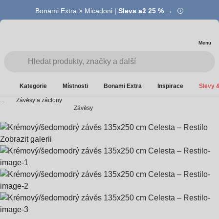
Bonami Extra × Micadoni |
Summer Sale |
Ušetřete až 40 % →
Sleva až 25 % →
Menu
Kategorie
Místnosti
Bonami Extra
Inspirace
Slevy &
...
Závěsy a záclony
Závěsy
Zobrazit galerii