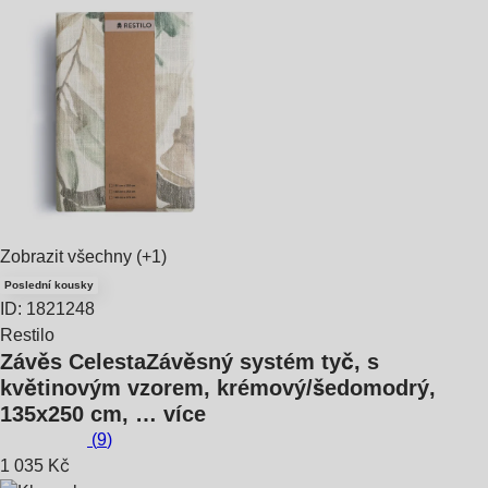
Zobrazit všechny
(+1)
Poslední kousky
ID: 1821248
Restilo
Závěs Celesta
Závěsný systém tyč, s
květinovým vzorem, krémový/šedomodrý,
135x250 cm
, …
více
(
9
)
1 035 Kč