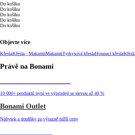
Do košíku
Do košíku
Do košíku
Do košíku
Do košíku
Objevte více
Křesla
Křesla · Makamii
Makamii
Tyrkysová křesla
Houpací křesla
Křesl
Právě na Bonami
Summer Sale až -40 %
10 000+ produktů nyní ve výprodeji se slevou až 40 %
Bonami Outlet
Nábytek a doplňky za výrazně nižší ceny
Zahrada ve slevě