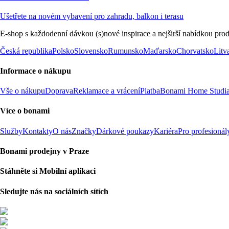
Ušetřete na novém vybavení pro zahradu, balkon i terasu
E-shop s každodenní dávkou (s)nové inspirace a nejširší nabídkou prod
Česká republika
Polsko
Slovensko
Rumunsko
Maďarsko
Chorvatsko
Litv
Informace o nákupu
Vše o nákupu
Doprava
Reklamace a vrácení
Platba
Bonami Home Studi
Více o bonami
Služby
Kontakty
O nás
Značky
Dárkové poukazy
Kariéra
Pro profesionál
Bonami prodejny v Praze
Stáhněte si Mobilní aplikaci
Sledujte nás na sociálních sítích