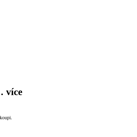
 …
více
koupi.