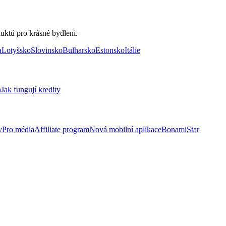
uktů pro krásné bydlení.
a
Lotyšsko
Slovinsko
Bulharsko
Estonsko
Itálie
a
Jak fungují kredity
y
Pro média
Affiliate program
Nová mobilní aplikace
BonamiStar