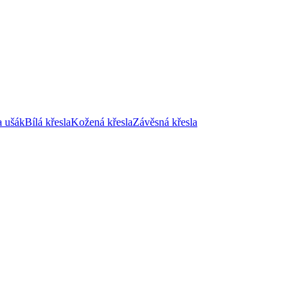
a ušák
Bílá křesla
Kožená křesla
Závěsná křesla