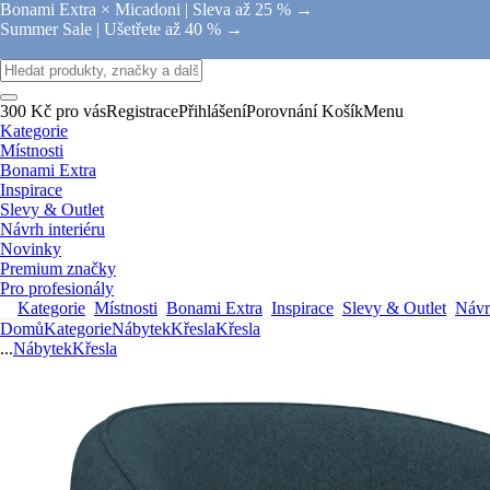
Bonami Extra × Micadoni |
Sleva až 25 % →
Summer Sale |
Ušetřete až 40 % →
300 Kč pro vás
Registrace
Přihlášení
Porovnání
Košík
Menu
Kategorie
Místnosti
Bonami Extra
Inspirace
Slevy & Outlet
Návrh interiéru
Novinky
Premium značky
Pro profesionály
Kategorie
Místnosti
Bonami Extra
Inspirace
Slevy & Outlet
Návrh
Domů
Kategorie
Nábytek
Křesla
Křesla
...
Nábytek
Křesla