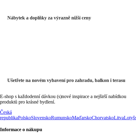
Nábytek a doplňky za výrazně nižší ceny
Zahrada ve slevě
Ušetřete na novém vybavení pro zahradu, balkon i terasu
E-shop s každodenní dávkou (s)nové inspirace a nejširší nabídkou
produktů pro krásné bydlení.
Česká
republika
Polsko
Slovensko
Rumunsko
Maďarsko
Chorvatsko
Litva
Lotyš
Informace o nákupu