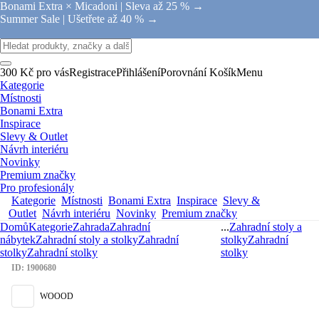
Bonami Extra × Micadoni |
Sleva až 25 % →
Summer Sale |
Ušetřete až 40 % →
300 Kč pro vás
Registrace
Přihlášení
Porovnání
Košík
Menu
Kategorie
Místnosti
Bonami Extra
Inspirace
Slevy & Outlet
Návrh interiéru
Novinky
Premium značky
Pro profesionály
Kategorie
Místnosti
Bonami Extra
Inspirace
Slevy &
Outlet
Návrh interiéru
Novinky
Premium značky
Domů
Kategorie
Zahrada
Zahradní
...
Zahradní stoly a
nábytek
Zahradní stoly a stolky
Zahradní
stolky
Zahradní
stolky
Zahradní stolky
stolky
ID: 1900680
WOOOD