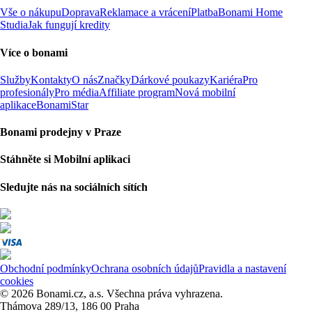
Vše o nákupu
Doprava
Reklamace a vrácení
Platba
Bonami Home
Studia
Jak fungují kredity
Více o bonami
Služby
Kontakty
O nás
Značky
Dárkové poukazy
Kariéra
Pro
profesionály
Pro média
Affiliate program
Nová mobilní
aplikace
BonamiStar
Bonami prodejny v Praze
Stáhněte si Mobilní aplikaci
Sledujte nás na sociálních sítích
Obchodní podmínky
Ochrana osobních údajů
Pravidla a nastavení
cookies
© 2026 Bonami.cz, a.s. Všechna práva vyhrazena.
Thámova 289/13, 186 00 Praha