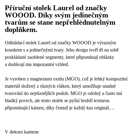
Příruční stolek Laurel od značky
WOOOD. Díky svým jedinečným
tvarům se stane nepřehlédnutelným
doplňkem.
Odkládací stolek Laurel od značky WOOOD je výrazným
kouskem s a jedinečnými tvary. Jeho design tvoří tři na sobě
poskládané zaoblené segmenty, které připomínají oblázky
a dodávají mu impozantní vzhled.
Je vyroben z magnesium oxidu (MGO), což je lehký kompozitní
materiál složený z různých vláken, který umožňuje snadné
tvarování do nejrůznějších podob. MGO je odolný a často má
hladký povrch, ale tento stolek se pyšní hrubší texturou
připomínající kámen, díky čemuž je každý kus originál.
Můžete ho využít jako odkládací stolek vedle pohovky, jako
noční stolek nebo jako výrazný dekorační prvek v obývacím
V dekoru kamene