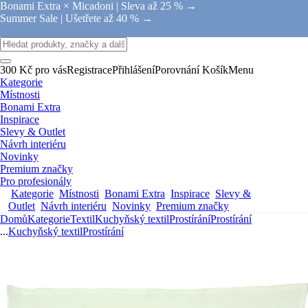
Bonami Extra × Micadoni |
Sleva až 25 % →
Summer Sale |
Ušetřete až 40 % →
300 Kč pro vás
Registrace
Přihlášení
Porovnání
Košík
Menu
Kategorie
Místnosti
Bonami Extra
Inspirace
Slevy & Outlet
Návrh interiéru
Novinky
Premium značky
Pro profesionály
Kategorie
Místnosti
Bonami Extra
Inspirace
Slevy &
Outlet
Návrh interiéru
Novinky
Premium značky
Domů
Kategorie
Textil
Kuchyňský textil
Prostírání
Prostírání
...
Kuchyňský textil
Prostírání