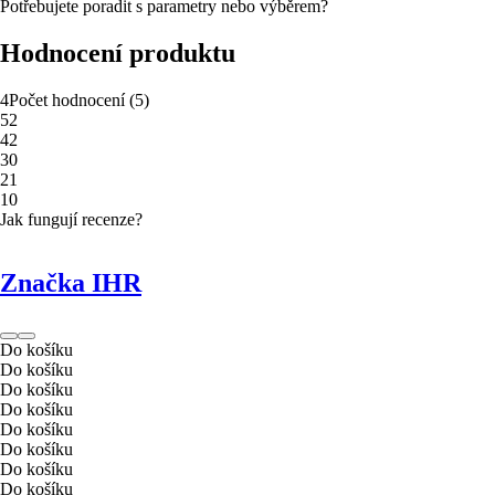
Potřebujete poradit s parametry nebo výběrem?
Hodnocení produktu
4
Počet hodnocení
(
5
)
5
2
4
2
3
0
2
1
1
0
Jak fungují recenze?
Značka IHR
Do košíku
Do košíku
Do košíku
Do košíku
Do košíku
Do košíku
Do košíku
Do košíku