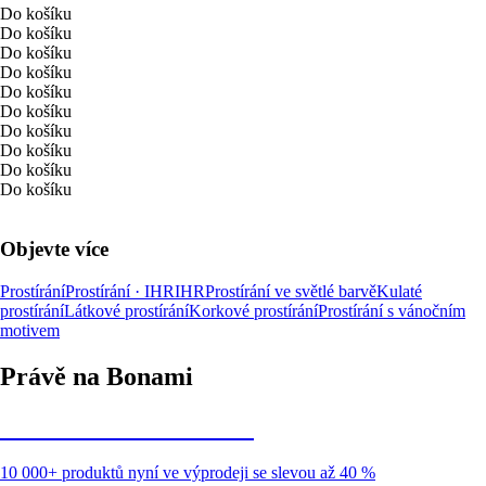
Do košíku
Do košíku
Do košíku
Do košíku
Do košíku
Do košíku
Do košíku
Do košíku
Do košíku
Do košíku
Objevte více
Prostírání
Prostírání · IHR
IHR
Prostírání ve světlé barvě
Kulaté
prostírání
Látkové prostírání
Korkové prostírání
Prostírání s vánočním
motivem
Právě na Bonami
Summer Sale až -40 %
10 000+ produktů nyní ve výprodeji se slevou až 40 %