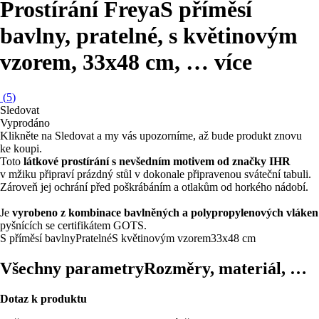
Prostírání Freya
S příměsí
bavlny, pratelné, s květinovým
vzorem, 33x48 cm
, …
více
(
5
)
Sledovat
Vyprodáno
Klikněte na Sledovat a my vás upozorníme, až bude produkt znovu
ke koupi.
Toto
látkové prostírání s nevšedním motivem od značky IHR
v mžiku připraví prázdný stůl v dokonale připravenou sváteční tabuli.
Zároveň jej ochrání před poškrábáním a otlakům od horkého nádobí.
Je
vyrobeno z kombinace bavlněných a polypropylenových vláken
pyšnících se certifikátem GOTS.
S příměsí bavlny
Pratelné
S květinovým vzorem
33x48 cm
Všechny parametry
Rozměry, materiál, …
Dotaz k produktu