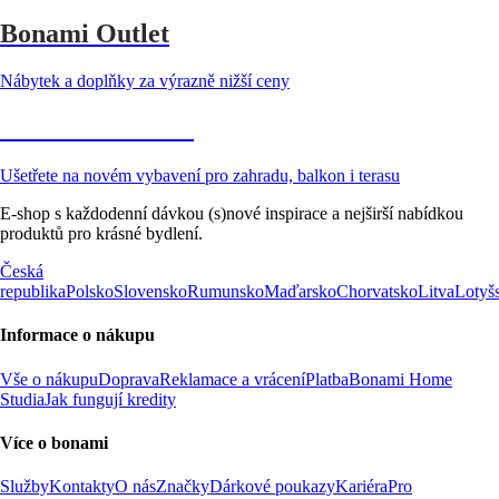
Bonami Outlet
Nábytek a doplňky za výrazně nižší ceny
Zahrada ve slevě
Ušetřete na novém vybavení pro zahradu, balkon i terasu
E-shop s každodenní dávkou (s)nové inspirace a nejširší nabídkou
produktů pro krásné bydlení.
Česká
republika
Polsko
Slovensko
Rumunsko
Maďarsko
Chorvatsko
Litva
Lotyš
Informace o nákupu
Vše o nákupu
Doprava
Reklamace a vrácení
Platba
Bonami Home
Studia
Jak fungují kredity
Více o bonami
Služby
Kontakty
O nás
Značky
Dárkové poukazy
Kariéra
Pro