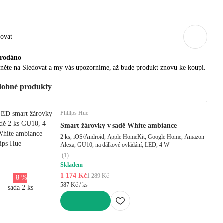
dovat
rodáno
něte na Sledovat a my vás upozorníme, až bude produkt znovu ke koupi.
obné produkty
Philips Hue
Smart žárovky v sadě White ambiance
2 ks, iOS/Android, Apple HomeKit, Google Home, Amazon
Alexa, GU10, na dálkové ovládání, LED, 4 W
(
1
)
Skladem
1 174 Kč
1 289 Kč
-8 %
587 Kč / ks
sada 2 ks
DO KOŠÍKU