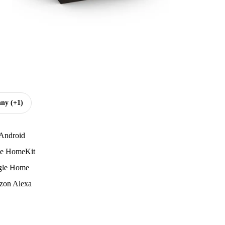
hny
(+1)
Android
e HomeKit
gle Home
on Alexa