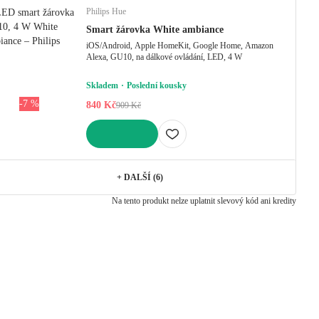
Philips Hue
Smart žárovka White ambiance
iOS/Android, Apple HomeKit, Google Home, Amazon
Alexa, GU10, na dálkové ovládání, LED, 4 W
Skladem
Poslední kousky
-7 %
840 Kč
909 Kč
DO KOŠÍKU
+
DALŠÍ (6)
Na tento produkt nelze uplatnit slevový kód ani kredity