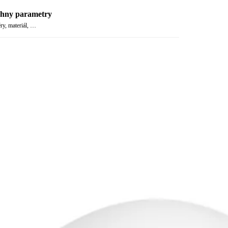
hny parametry
y, materiál, …
vte celou nabídku řady White Ambiance
taz k produktu
třebujete poradit s parametry nebo výběrem?