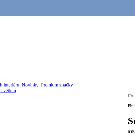
 interiéru
Novinky
Premium značky
osvětlení
ID: 
Phil
S
iOS