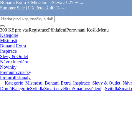
Bonami Extra × Micadoni |
Sleva až 25 % →
Summer Sale |
Ušetřete až 40 % →
300 Kč pro vás
Registrace
Přihlášení
Porovnání
Košík
Menu
Kategorie
Místnosti
Bonami Extra
Inspirace
Slevy & Outlet
Návrh interiéru
Novinky
Premium značky
Pro profesionály
Kategorie
Místnosti
Bonami Extra
Inspirace
Slevy & Outlet
Návrh
Domů
Kategorie
Svítidla
Smart osvětlení
Smart osvětlení
...
Svítidla
Smart 