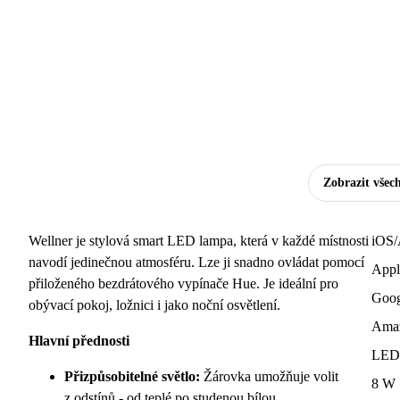
Zobrazit všec
Wellner je stylová smart LED lampa, která v každé místnosti
iOS/
navodí jedinečnou atmosféru. Lze ji snadno ovládat pomocí
Appl
přiloženého bezdrátového vypínače Hue. Je ideální pro
Goo
obývací pokoj, ložnici i jako noční osvětlení.
Amaz
Hlavní přednosti
LED
Přizpůsobitelné světlo:
Žárovka umožňuje volit
8 W
z odstínů - od teplé po studenou bílou