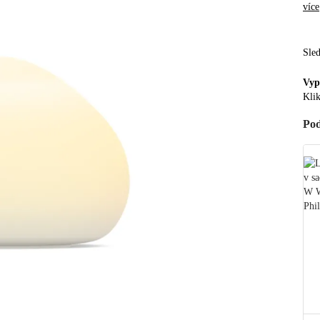
více
Sle
Vyp
Klik
Pod