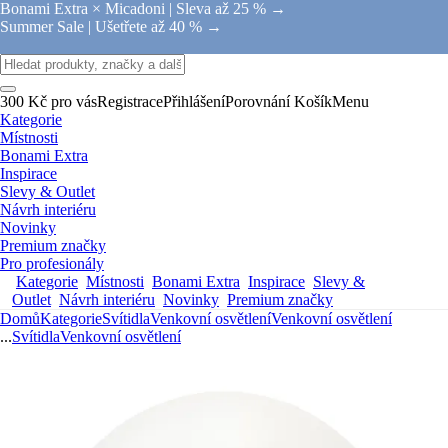
Bonami Extra × Micadoni |
Sleva až 25 % →
Summer Sale |
Ušetřete až 40 % →
300 Kč pro vás
Registrace
Přihlášení
Porovnání
Košík
Menu
Kategorie
Místnosti
Bonami Extra
Inspirace
Slevy & Outlet
Návrh interiéru
Novinky
Premium značky
Pro profesionály
Kategorie
Místnosti
Bonami Extra
Inspirace
Slevy &
Outlet
Návrh interiéru
Novinky
Premium značky
Domů
Kategorie
Svítidla
Venkovní osvětlení
Venkovní osvětlení
...
Svítidla
Venkovní osvětlení