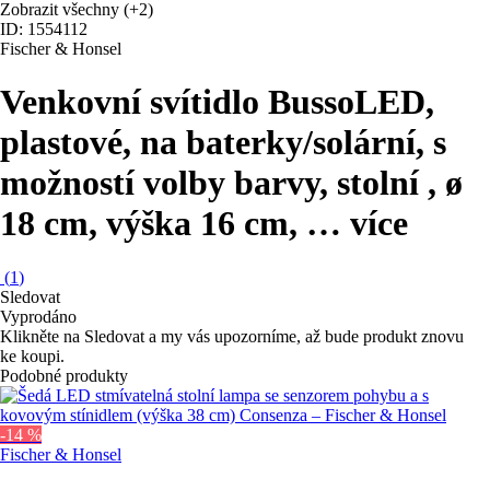
Zobrazit všechny
(+2)
ID: 1554112
Fischer & Honsel
Venkovní svítidlo Busso
LED,
plastové, na baterky/solární, s
možností volby barvy, stolní , ø
18 cm, výška 16 cm
, …
více
(
1
)
Sledovat
Vyprodáno
Klikněte na Sledovat a my vás upozorníme, až bude produkt znovu
ke koupi.
Podobné produkty
-14 %
Fischer & Honsel