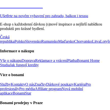
Zahrada ve slevě
Ušetřete na novém vybavení pro zahradu, balkon i terasu
E-shop s každodenní dávkou (s)nové inspirace a nejširší nabídkou
produktů pro krásné bydlení.
Česká
republika
Polsko
Slovensko
Rumunsko
Maďarsko
Chorvatsko
Litva
Lotyš
Informace o nákupu
Vše o nákupu
Doprava
Reklamace a vrácení
Platba
Bonami Home
Studia
Jak fungují kredity
Více o bonami
Služby
Kontakty
O nás
Značky
Dárkové poukazy
Kariéra
Pro
profesionály
Pro média
Affiliate program
Nová mobilní
aplikace
BonamiStar
Bonami prodejny v Praze