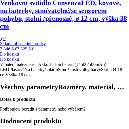
Venkovní svítidlo Consenza
LED, kovové,
na baterky, stmívatelné/se senzorem
pohybu, stolní /přenosné, ø 12 cm, výška 38
cm
(
1
)
Skladem
Poslední kousky
2 846 Kč
3 329 Kč
Do košíku
Do košíku
V balení naleznete 1 Akku Li-Ion baterii (14500/500mAh).
LED
Plastové
Na baterky/solární
S možností volby barvy
Stolní
Ø 18
cm
Výška 16 cm
Všechny parametry
Rozměry, materiál, …
Dotaz k produktu
Potřebujete poradit s parametry nebo výběrem?
Hodnocení produktu