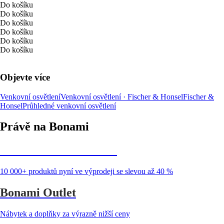
Do košíku
Do košíku
Do košíku
Do košíku
Do košíku
Do košíku
Objevte více
Venkovní osvětlení
Venkovní osvětlení · Fischer & Honsel
Fischer &
Honsel
Průhledné venkovní osvětlení
Právě na Bonami
Summer Sale až -40 %
10 000+ produktů nyní ve výprodeji se slevou až 40 %
Bonami Outlet
Nábytek a doplňky za výrazně nižší ceny