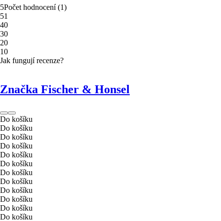
5
Počet hodnocení
(
1
)
5
1
4
0
3
0
2
0
1
0
Jak fungují recenze?
Značka Fischer & Honsel
Do košíku
Do košíku
Do košíku
Do košíku
Do košíku
Do košíku
Do košíku
Do košíku
Do košíku
Do košíku
Do košíku
Do košíku