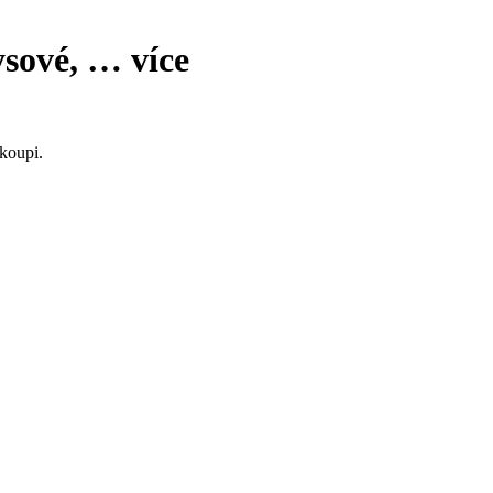
ysové
, …
více
koupi.