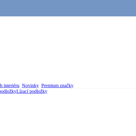
 interiéru
Novinky
Premium značky
podložky
Lízací podložky