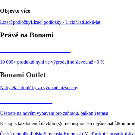
Objevte více
Lízací podložky
Lízací podložky · LickiMat
LickiMat
Právě na Bonami
Summer Sale až -40 %
10 000+ produktů nyní ve výprodeji se slevou až 40 %
Bonami Outlet
Nábytek a doplňky za výrazně nižší ceny
Zahrada ve slevě
Ušetřete na novém vybavení pro zahradu, balkon i terasu
E-shop s každodenní dávkou (s)nové inspirace a nejširší nabídkou prod
Česká republika
Polsko
Slovensko
Rumunsko
Maďarsko
Chorvatsko
Litv