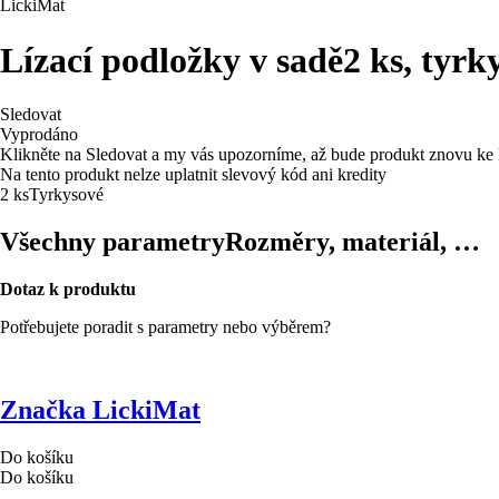
LickiMat
Lízací podložky v sadě
2 ks, tyrk
Sledovat
Vyprodáno
Klikněte na Sledovat a my vás upozorníme, až bude produkt znovu ke 
Na tento produkt nelze uplatnit slevový kód ani kredity
2 ks
Tyrkysové
Všechny parametry
Rozměry, materiál, …
Dotaz k produktu
Potřebujete poradit s parametry nebo výběrem?
Značka LickiMat
Do košíku
Do košíku