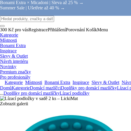
Bonami Extra × Micadoni |
Sleva až 25 % →
Summer Sale |
Ušetřete až 40 % →
300 Kč pro vás
Registrace
Přihlášení
Porovnání
Košík
Menu
Kategorie
Místnosti
Bonami Extra
Inspirace
Slevy & Outlet
Návrh interiéru
Novinky
Premium značky
Pro profesionály
Kategorie
Místnosti
Bonami Extra
Inspirace
Slevy & Outlet
Návrh
Domů
Kategorie
Domácí mazlíčci
Doplňky pro domácí mazlíčky
Lízací 
...
Doplňky pro domácí mazlíčky
Lízací podložky
Zobrazit galerii