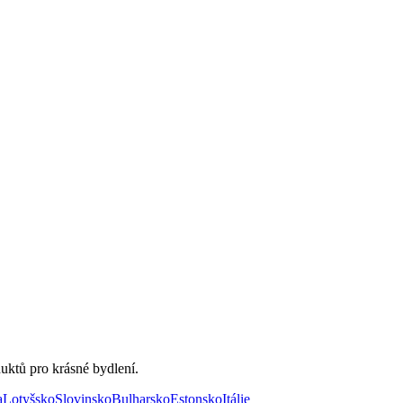
uktů pro krásné bydlení.
a
Lotyšsko
Slovinsko
Bulharsko
Estonsko
Itálie