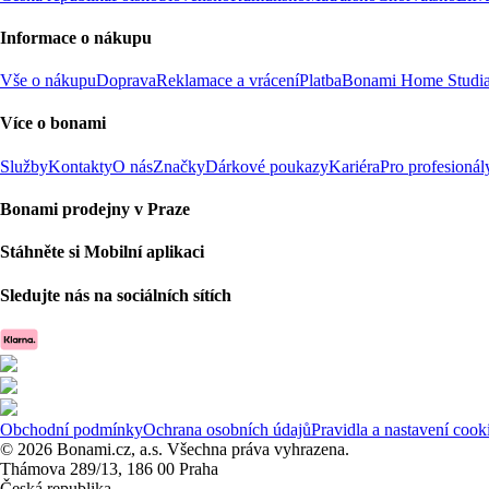
Informace o nákupu
Vše o nákupu
Doprava
Reklamace a vrácení
Platba
Bonami Home Studi
Více o bonami
Služby
Kontakty
O nás
Značky
Dárkové poukazy
Kariéra
Pro profesionál
Bonami prodejny v Praze
Stáhněte si Mobilní aplikaci
Sledujte nás na sociálních sítích
Obchodní podmínky
Ochrana osobních údajů
Pravidla a nastavení cook
© 2026 Bonami.cz, a.s. Všechna práva vyhrazena.
Thámova 289/13, 186 00 Praha
Česká republika