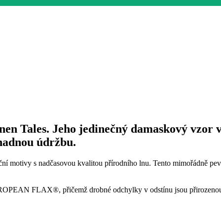
en Tales. Jeho jedinečný damaskový vzor v
snadnou údržbu.
ní motivy s nadčasovou kvalitou přírodního lnu. Tento mimořádně pevný
EAN FLAX®, přičemž drobné odchylky v odstínu jsou přirozenou sou