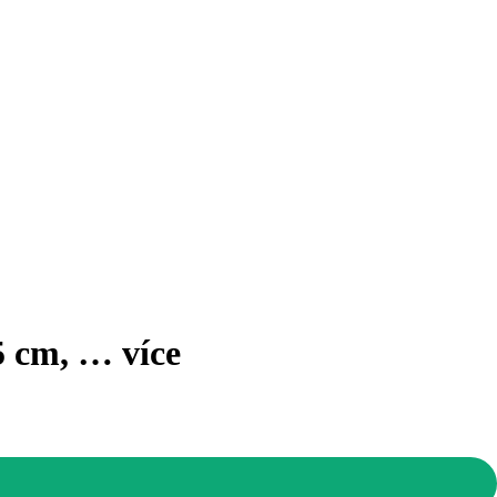
5 cm
, …
více