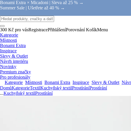
Bonami Extra × Micadoni |
Sleva až 25 % →
Summer Sale |
Ušetřete až 40 % →
300 Kč pro vás
Registrace
Přihlášení
Porovnání
Košík
Menu
Kategorie
Místnosti
Bonami Extra
Inspirace
Slevy & Outlet
Návrh interiéru
Novinky
Premium značky
Pro profesionály
Kategorie
Místnosti
Bonami Extra
Inspirace
Slevy & Outlet
Návrh
Domů
Kategorie
Textil
Kuchyňský textil
Prostírání
Prostírání
...
Kuchyňský textil
Prostírání