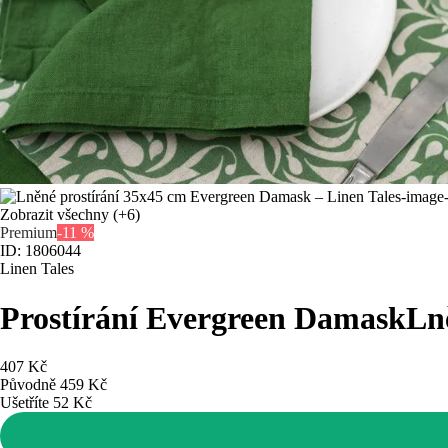
Zobrazit všechny
(+6)
Premium
-11 %
ID: 1806044
Linen Tales
Prostírání Evergreen Damask
Ln
407 Kč
Původně
459 Kč
Ušetříte 52 Kč