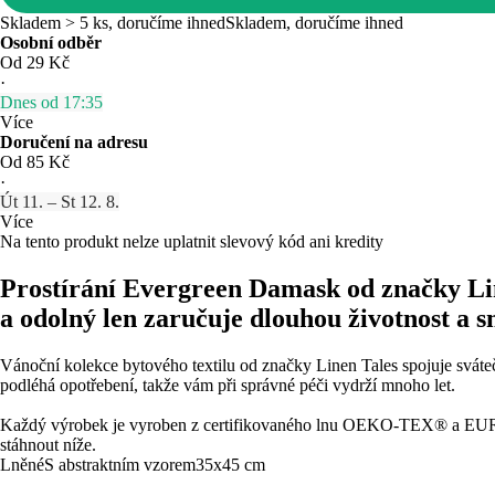
Skladem > 5 ks, doručíme ihned
Skladem, doručíme ihned
Osobní odběr
Od 29 Kč
·
Dnes od 17:35
Více
Doručení na adresu
Od 85 Kč
·
Út 11. – St 12. 8.
Více
Na tento produkt nelze uplatnit slevový kód ani kredity
Prostírání Evergreen Damask od značky Lin
a odolný len zaručuje dlouhou životnost a 
Vánoční kolekce bytového textilu od značky Linen Tales spojuje sváteč
podléhá opotřebení, takže vám při správné péči vydrží mnoho let.
Každý výrobek je vyroben z certifikovaného lnu OEKO-TEX® a EUROP
stáhnout níže.
Lněné
S abstraktním vzorem
35x45 cm