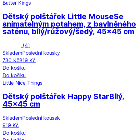
Butter Kings
Dětský polštářek Little Mouse
Se
snímatelným potahem, z bavlněného
saténu, bílý/růžový/šedý, 45x45 cm
(
4
)
Skladem
Poslední kousky
730 Kč
819 Kč
Do košíku
Do košíku
Little Nice Things
Dětský polštářek Happy Star
Bílý,
45x45 cm
Skladem
Poslední kousek
919 Kč
Do košíku