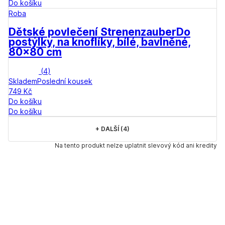
Do košíku
Roba
Dětské povlečení Strenenzauber
Do
postýlky, na knoflíky, bílé, bavlněné,
80x80 cm
(
4
)
Skladem
Poslední kousek
749 Kč
Do košíku
Do košíku
+
DALŠÍ (4)
Na tento produkt nelze uplatnit slevový kód ani kredity