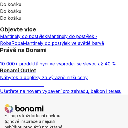
Do košíku
Do košíku
Do košíku
Objevte více
Mantinely do postýlek
Mantinely do postýlek ·
Roba
Roba
Mantinely do postýlek ve světlé barvě
Právě na Bonami
Summer Sale až -40 %
10 000+ produktů nyní ve výprodeji se slevou až 40 %
Bonami Outlet
Nábytek a doplňky za výrazně nižší ceny
Zahrada ve slevě
Ušetřete na novém vybavení pro zahradu, balkon i terasu
E-shop s každodenní dávkou
(s)nové inspirace a nejširší
nabídkou produktů pro krásné