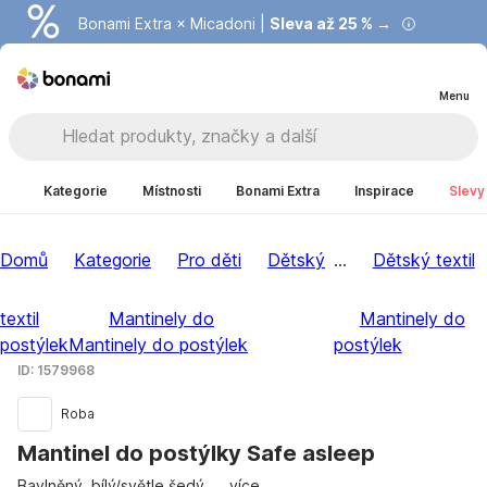
Bonami Extra × Micadoni |
Summer Sale |
Ušetřete až 40 % →
Sleva až 25 % →
Menu
Kategorie
Místnosti
Bonami Extra
Inspirace
Slevy
Domů
Kategorie
Pro děti
Dětský
...
Dětský textil
textil
Mantinely do
Mantinely do
postýlek
Mantinely do postýlek
postýlek
ID: 1579968
Roba
Mantinel do postýlky Safe asleep
Bavlněný, bílý/světle šedý
, …
více