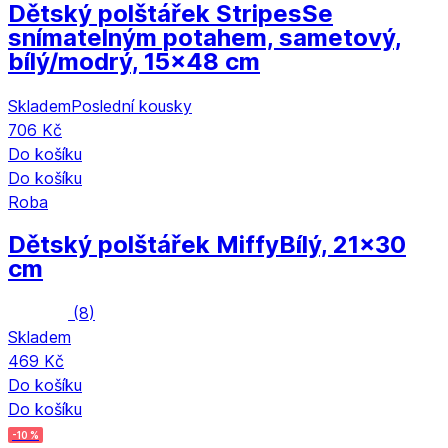
Dětský polštářek Stripes
Se
snímatelným potahem, sametový,
bílý/modrý, 15x48 cm
Skladem
Poslední kousky
706 Kč
Do košíku
Do košíku
Roba
Dětský polštářek Miffy
Bílý, 21x30
cm
(
8
)
Skladem
469 Kč
Do košíku
Do košíku
-10 %