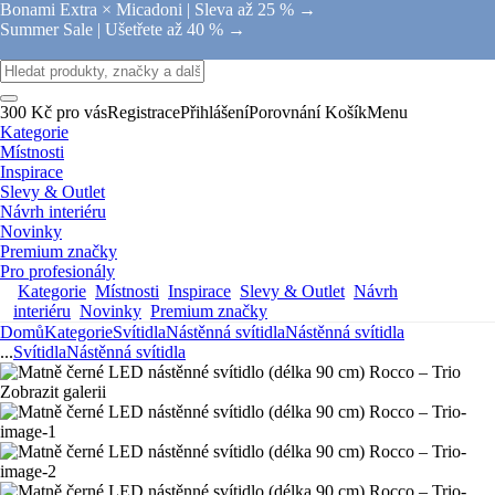
Bonami Extra × Micadoni |
Sleva až 25 % →
Summer Sale |
Ušetřete až 40 % →
300 Kč pro vás
Registrace
Přihlášení
Porovnání
Košík
Menu
Kategorie
Místnosti
Inspirace
Slevy & Outlet
Návrh interiéru
Novinky
Premium značky
Pro profesionály
Kategorie
Místnosti
Inspirace
Slevy & Outlet
Návrh
interiéru
Novinky
Premium značky
Domů
Kategorie
Svítidla
Nástěnná svítidla
Nástěnná svítidla
...
Svítidla
Nástěnná svítidla
Zobrazit galerii