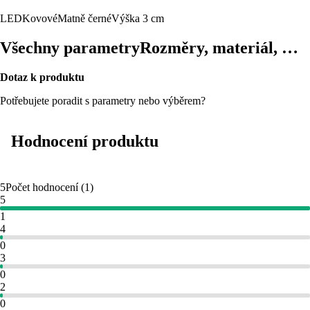
LED
Kovové
Matně černé
Výška 3 cm
Všechny parametry
Rozměry, materiál, …
Dotaz k produktu
Potřebujete poradit s parametry nebo výběrem?
Hodnocení produktu
5
Počet hodnocení
(
1
)
5
1
4
0
3
0
2
0