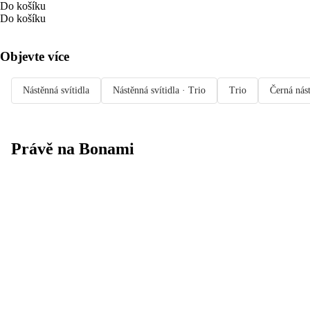
Do košíku
Do košíku
Objevte více
Nástěnná svítidla
Nástěnná svítidla · Trio
Trio
Černá nást
Právě na Bonami
Summer Sale
až -40 %