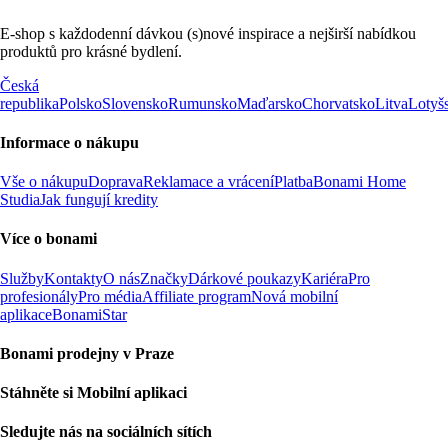
E-shop s každodenní dávkou (s)nové inspirace a nejširší nabídkou
produktů pro krásné bydlení.
Česká
republika
Polsko
Slovensko
Rumunsko
Maďarsko
Chorvatsko
Litva
Lotyš
Informace o nákupu
Vše o nákupu
Doprava
Reklamace a vrácení
Platba
Bonami Home
Studia
Jak fungují kredity
Více o bonami
Služby
Kontakty
O nás
Značky
Dárkové poukazy
Kariéra
Pro
profesionály
Pro média
Affiliate program
Nová mobilní
aplikace
BonamiStar
Bonami prodejny v Praze
Stáhněte si Mobilní aplikaci
Sledujte nás na sociálních sítích