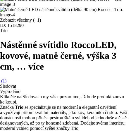
Zobrazit všechny
(+1)
ID: 1518290
Trio
Nástěnné svítidlo Rocco
LED,
kovové, matně černé, výška 3
cm
, …
více
(
1
)
Sledovat
Vyprodáno
Klikněte na Sledovat a my vás upozorníme, až bude produkt znovu
ke koupi.
Značka
Trio
se specializuje se na moderní a elegantní osvětlení
a využívají přitom kvalitní materiály, jako kov, keramiku či sklo. Vaší
domácnosti mohou přinést pestrou škálu svítidel od jednoduše a čistě
designovaných, až po ty honosně zdobená. Dodejte svému interiéru
moderní vzhled pomocí světel značky Trio.