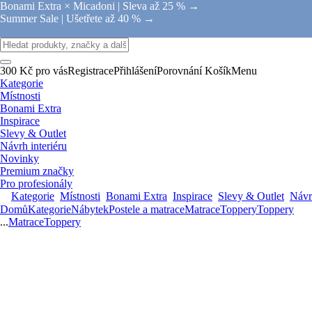
Bonami Extra × Micadoni |
Sleva až 25 % →
Summer Sale |
Ušetřete až 40 % →
300 Kč pro vás
Registrace
Přihlášení
Porovnání
Košík
Menu
Kategorie
Místnosti
Bonami Extra
Inspirace
Slevy & Outlet
Návrh interiéru
Novinky
Premium značky
Pro profesionály
Kategorie
Místnosti
Bonami Extra
Inspirace
Slevy & Outlet
Návrh
Domů
Kategorie
Nábytek
Postele a matrace
Matrace
Toppery
Toppery
...
Matrace
Toppery