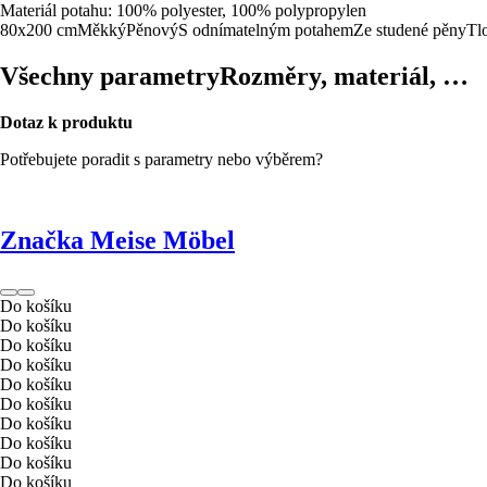
Materiál potahu: 100% polyester, 100% polypropylen
80x200 cm
Měkký
Pěnový
S odnímatelným potahem
Ze studené pěny
Tl
Všechny parametry
Rozměry, materiál, …
Dotaz k produktu
Potřebujete poradit s parametry nebo výběrem?
Značka Meise Möbel
Do košíku
Do košíku
Do košíku
Do košíku
Do košíku
Do košíku
Do košíku
Do košíku
Do košíku
Do košíku