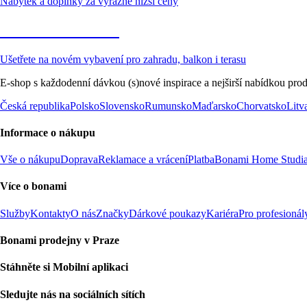
Nábytek a doplňky za výrazně nižší ceny
Zahrada ve slevě
Ušetřete na novém vybavení pro zahradu, balkon i terasu
E-shop s každodenní dávkou (s)nové inspirace a nejširší nabídkou prod
Česká republika
Polsko
Slovensko
Rumunsko
Maďarsko
Chorvatsko
Litv
Informace o nákupu
Vše o nákupu
Doprava
Reklamace a vrácení
Platba
Bonami Home Studi
Více o bonami
Služby
Kontakty
O nás
Značky
Dárkové poukazy
Kariéra
Pro profesionál
Bonami prodejny v Praze
Stáhněte si Mobilní aplikaci
Sledujte nás na sociálních sítích