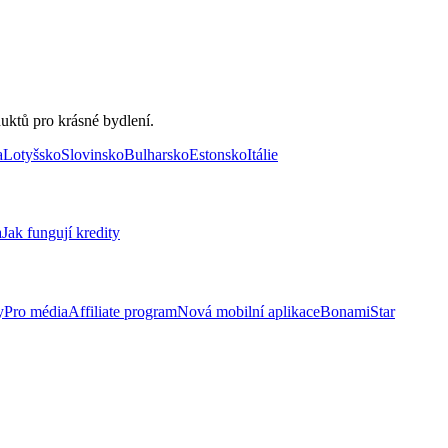
uktů pro krásné bydlení.
a
Lotyšsko
Slovinsko
Bulharsko
Estonsko
Itálie
a
Jak fungují kredity
y
Pro média
Affiliate program
Nová mobilní aplikace
BonamiStar