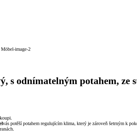
, s odnímatelným potahem, ze st
koupi.
el
vás potěší potahem regulujícím klima, který je zároveň šetrným k pokož
tranách.