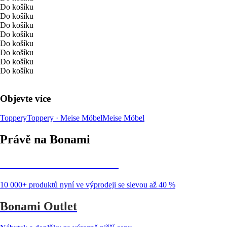
Do košíku
Do košíku
Do košíku
Do košíku
Do košíku
Do košíku
Do košíku
Do košíku
Objevte více
Toppery
Toppery · Meise Möbel
Meise Möbel
Právě na Bonami
Summer Sale až -40 %
10 000+ produktů nyní ve výprodeji se slevou až 40 %
Bonami Outlet