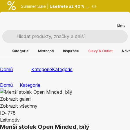
Summer Sale |
Ušetřete až 40 % →
Menu
Kategorie
Místnosti
Inspirace
Slevy & Outlet
Návr
Domů
Kategorie
Kategorie
Domů
Kategorie
Zobrazit galerii
Zobrazit všechny
ID: 778
Leitmotiv
Menší stolek Open Minded, bílý