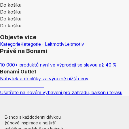
Do košíku
Do košíku
Do košíku
Do košíku
Objevte více
Kategorie
Kategorie · Leitmotiv
Leitmotiv
Právě na Bonami
Summer Sale až -40 %
10 000+ produktů nyní ve výprodeji se slevou až 40 %
Bonami Outlet
Nábytek a doplňky za výrazně nižší ceny
Zahrada ve slevě
Ušetřete na novém vybavení pro zahradu, balkon i terasu
E-shop s každodenní dávkou
(s)nové inspirace a nejširší
nabídkou produktů pro krásné