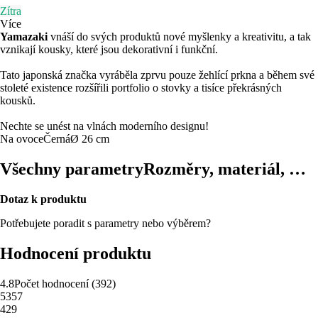
Zítra
Více
Yamazaki
vnáší do svých produktů nové myšlenky a kreativitu, a tak
vznikají kousky, které jsou dekorativní i funkční.
Tato japonská značka vyráběla zprvu pouze žehlící prkna a během své
stoleté existence rozšířili portfolio o stovky a tisíce překrásných
kousků.
Nechte se unést na vlnách moderního designu!
Na ovoce
Černá
Ø 26 cm
Všechny parametry
Rozměry, materiál, …
Dotaz k produktu
Potřebujete poradit s parametry nebo výběrem?
Hodnocení produktu
4.8
Počet hodnocení
(
392
)
5
357
4
29