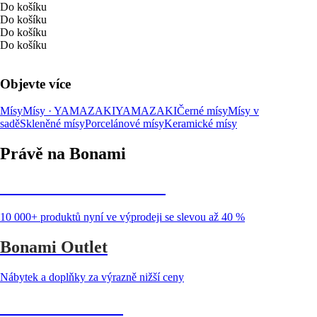
Do košíku
Do košíku
Do košíku
Do košíku
Objevte více
Mísy
Mísy · YAMAZAKI
YAMAZAKI
Černé mísy
Mísy v
sadě
Skleněné mísy
Porcelánové mísy
Keramické mísy
Právě na Bonami
Summer Sale až -40 %
10 000+ produktů nyní ve výprodeji se slevou až 40 %
Bonami Outlet
Nábytek a doplňky za výrazně nižší ceny
Zahrada ve slevě