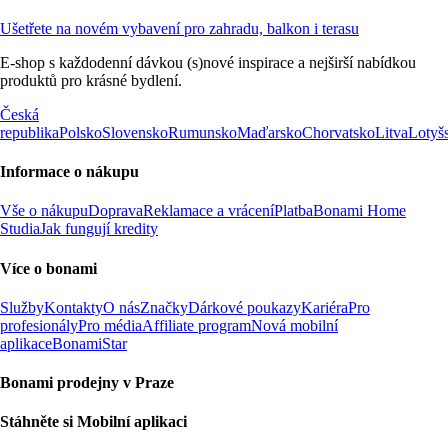
Ušetřete na novém vybavení pro zahradu, balkon i terasu
E-shop s každodenní dávkou (s)nové inspirace a nejširší nabídkou
produktů pro krásné bydlení.
Česká
republika
Polsko
Slovensko
Rumunsko
Maďarsko
Chorvatsko
Litva
Lotyš
Informace o nákupu
Vše o nákupu
Doprava
Reklamace a vrácení
Platba
Bonami Home
Studia
Jak fungují kredity
Více o bonami
Služby
Kontakty
O nás
Značky
Dárkové poukazy
Kariéra
Pro
profesionály
Pro média
Affiliate program
Nová mobilní
aplikace
BonamiStar
Bonami prodejny v Praze
Stáhněte si Mobilní aplikaci