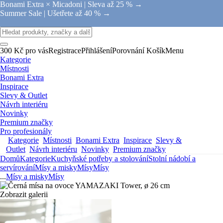
Bonami Extra × Micadoni |
Sleva až 25 % →
Summer Sale |
Ušetřete až 40 % →
300 Kč pro vás
Registrace
Přihlášení
Porovnání
Košík
Menu
Kategorie
Místnosti
Bonami Extra
Inspirace
Slevy & Outlet
Návrh interiéru
Novinky
Premium značky
Pro profesionály
Kategorie
Místnosti
Bonami Extra
Inspirace
Slevy &
Outlet
Návrh interiéru
Novinky
Premium značky
Domů
Kategorie
Kuchyňské potřeby a stolování
Stolní nádobí a
servírování
Mísy a misky
Mísy
Mísy
...
Mísy a misky
Mísy
Zobrazit galerii