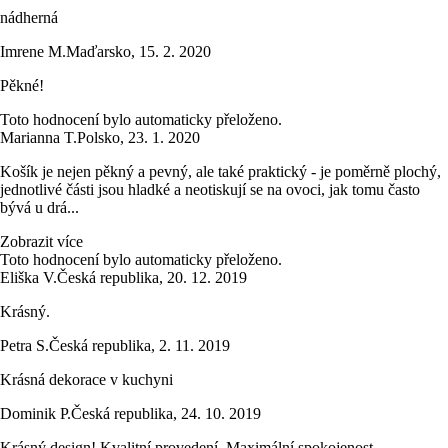
nádherná
Imrene M.
Maďarsko
,
15. 2. 2020
Pěkné!
Toto hodnocení bylo automaticky přeloženo.
Marianna T.
Polsko
,
23. 1. 2020
Košík je nejen pěkný a pevný, ale také praktický - je poměrně plochý,
jednotlivé části jsou hladké a neotiskují se na ovoci, jak tomu často
bývá u drá...
Zobrazit více
Toto hodnocení bylo automaticky přeloženo.
Eliška V.
Česká republika
,
20. 12. 2019
Krásný.
Petra S.
Česká republika
,
2. 11. 2019
Krásná dekorace v kuchyni
Dominik P.
Česká republika
,
24. 10. 2019
Krásný design! Kvalitní provedení. Maximální spokojenost.