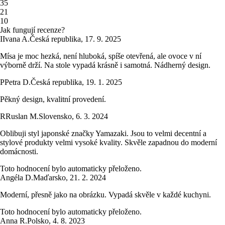
3
5
2
1
1
0
Jak fungují recenze?
I
Ivana A.
Česká republika
,
17. 9. 2025
Mísa je moc hezká, není hluboká, spíše otevřená, ale ovoce v ní
výborně drží. Na stole vypadá krásně i samotná. Nádherný design.
P
Petra D.
Česká republika
,
19. 1. 2025
Pěkný design, kvalitní provedení.
R
Ruslan M.
Slovensko
,
6. 3. 2024
Oblibuji styl japonské značky Yamazaki. Jsou to velmi decentní a
stylové produkty velmi vysoké kvality. Skvěle zapadnou do moderní
domácnosti.
Toto hodnocení bylo automaticky přeloženo.
Angéla D.
Maďarsko
,
21. 2. 2024
Moderní, přesně jako na obrázku. Vypadá skvěle v každé kuchyni.
Toto hodnocení bylo automaticky přeloženo.
Anna R.
Polsko
,
4. 8. 2023