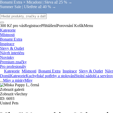
Bonami Extra × Micadoni |
Sleva až 25 % →
Summer Sale |
Ušetřete až 40 % →
300 Kč pro vás
Registrace
Přihlášení
Porovnání
Košík
Menu
Kategorie
Místnosti
Bonami Extra
Inspirace
Slevy & Outlet
Návrh interiéru
Novinky
Premium značky
Pro profesionály
Kategorie
Místnosti
Bonami Extra
Inspirace
Slevy & Outlet
Návrh
Domů
Kategorie
Kuchyňské potřeby a stolování
Stolní nádobí a servíro
...
Mísy a misky
Mísy
Zobrazit galerii
Zobrazit všechny
ID: 6693
United Pets