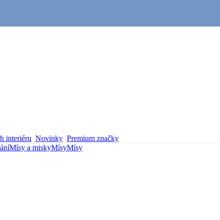
 interiéru
Novinky
Premium značky
vání
Mísy a misky
Mísy
Mísy