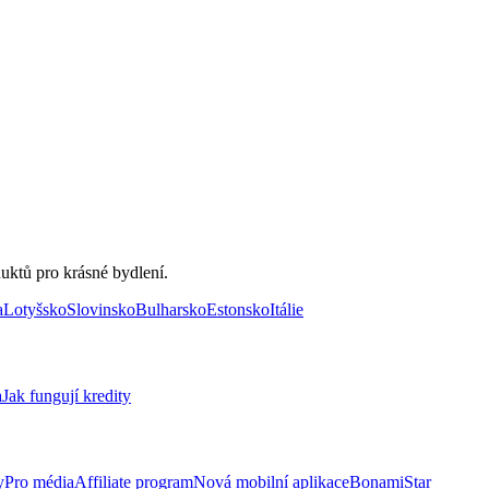
uktů pro krásné bydlení.
a
Lotyšsko
Slovinsko
Bulharsko
Estonsko
Itálie
a
Jak fungují kredity
y
Pro média
Affiliate program
Nová mobilní aplikace
BonamiStar