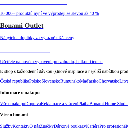
Summer Sale až -40 %
10 000+ produktů nyní ve výprodeji se slevou až 40 %
Bonami Outlet
Nábytek a doplňky za výrazně nižší ceny
Zahrada ve slevě
Ušetřete na novém vybavení pro zahradu, balkon i terasu
E-shop s každodenní dávkou (s)nové inspirace a nejširší nabídkou prod
Česká republika
Polsko
Slovensko
Rumunsko
Maďarsko
Chorvatsko
Litv
Informace o nákupu
Vše o nákupu
Doprava
Reklamace a vrácení
Platba
Bonami Home Studi
Více o bonami
Služby
Kontakty
O nás
Značky
Dárkové poukazy
Kariéra
Pro profesionál