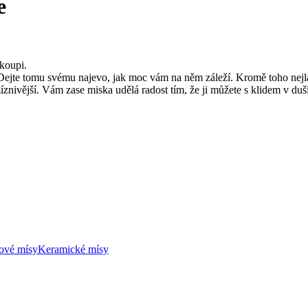
e
koupi.
 Dejte tomu svému najevo, jak moc vám na něm záleží. Kromě toho nejl
a žíznivější. Vám zase miska udělá radost tím, že ji můžete s klidem v d
ové mísy
Keramické mísy