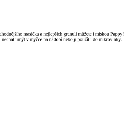
ahodnějšího masíčka a nejlepších granulí můžete i miskou Pappy!
uši nechat umýt v myčce na nádobí nebo ji použít i do mikrovlnky.