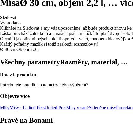
Mísa
Ø 30 cm, objem 2,2 l
, …
víc
Sledovat
Vyprodáno
Klikněte na Sledovat a my vás upozorníme, až bude produkt znovu ke 
Láska prochází žaludkem a u našich psích miláčků to platí dvojnásob.
Ocení ji jak střední pejsci, tak i ti opravdu velcí, mnohem hladovější 
Každý pořádný mazlík si totiž zaslouží rozmazlovat!
Ø 30 cm
Objem 2,2 l
Všechny parametry
Rozměry, materiál, …
Dotaz k produktu
Potřebujete poradit s parametry nebo výběrem?
Objevte více
Mísy
Mísy · United Pets
United Pets
Mísy v sadě
Skleněné mísy
Porcelán
Právě na Bonami