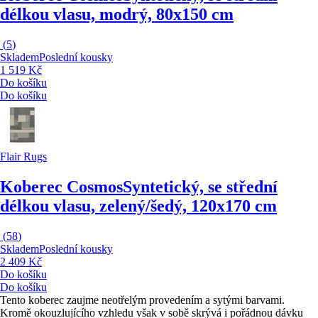
délkou vlasu, modrý, 80x150 cm
(
5
)
Skladem
Poslední kousky
1 519 Kč
Do košíku
Do košíku
Flair Rugs
Koberec Cosmos
Syntetický, se střední
délkou vlasu, zelený/šedý, 120x170 cm
(
58
)
Skladem
Poslední kousky
2 409 Kč
Do košíku
Do košíku
Tento koberec zaujme neotřelým provedením a sytými barvami.
Kromě okouzlujícího vzhledu však v sobě skrývá i pořádnou dávku