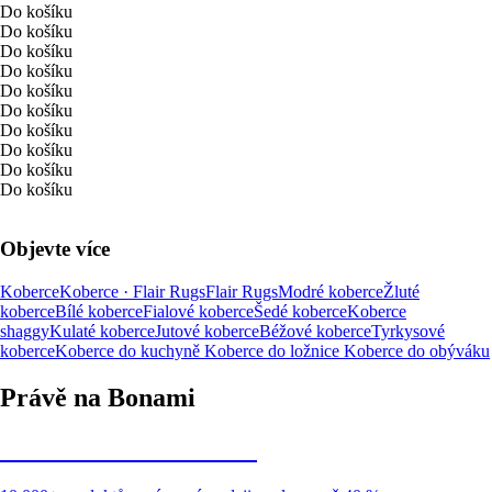
Do košíku
Do košíku
Do košíku
Do košíku
Do košíku
Do košíku
Do košíku
Do košíku
Do košíku
Do košíku
Objevte více
Koberce
Koberce · Flair Rugs
Flair Rugs
Modré koberce
Žluté
koberce
Bílé koberce
Fialové koberce
Šedé koberce
Koberce
shaggy
Kulaté koberce
Jutové koberce
Béžové koberce
Tyrkysové
koberce
Koberce do kuchyně
Koberce do ložnice
Koberce do obýváku
Právě na Bonami
Summer Sale až -40 %