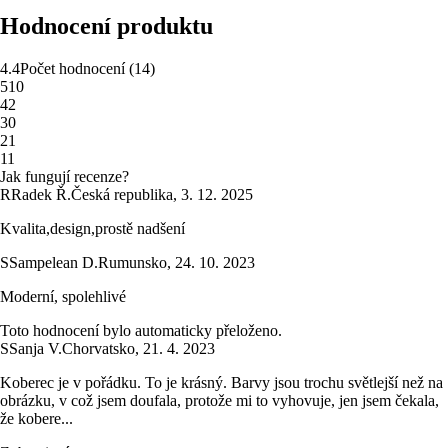
Hodnocení produktu
4.4
Počet hodnocení
(
14
)
5
10
4
2
3
0
2
1
1
1
Jak fungují recenze?
R
Radek Ř.
Česká republika
,
3. 12. 2025
Kvalita,design,prostě nadšení
S
Sampelean D.
Rumunsko
,
24. 10. 2023
Moderní, spolehlivé
Toto hodnocení bylo automaticky přeloženo.
S
Sanja V.
Chorvatsko
,
21. 4. 2023
Koberec je v pořádku. To je krásný. Barvy jsou trochu světlejší než na
obrázku, v což jsem doufala, protože mi to vyhovuje, jen jsem čekala,
že kobere...