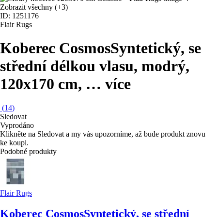
Zobrazit všechny
(+3)
ID: 1251176
Flair Rugs
Koberec Cosmos
Syntetický, se
střední délkou vlasu, modrý,
120x170 cm
, …
více
(
14
)
Sledovat
Vyprodáno
Klikněte na Sledovat a my vás upozorníme, až bude produkt znovu
ke koupi.
Podobné produkty
Flair Rugs
Koberec Cosmos
Syntetický, se střední