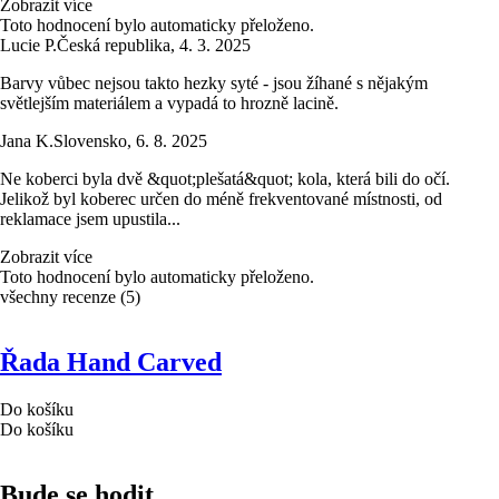
Zobrazit více
Toto hodnocení bylo automaticky přeloženo.
Lucie P.
Česká republika
,
4. 3. 2025
Barvy vůbec nejsou takto hezky syté - jsou žíhané s nějakým
světlejším materiálem a vypadá to hrozně lacině.
Jana K.
Slovensko
,
6. 8. 2025
Ne koberci byla dvě &quot;plešatá&quot; kola, která bili do očí.
Jelikož byl koberec určen do méně frekventované místnosti, od
reklamace jsem upustila...
Zobrazit více
Toto hodnocení bylo automaticky přeloženo.
všechny recenze
(
5
)
Řada Hand Carved
Do košíku
Do košíku
Bude se hodit