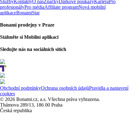
Služby
Kontakty
O nás
Značky
Dárkové poukazy
Kariéra
Pro
profesionály
Pro média
Affiliate program
Nová mobilní
aplikace
BonamiStar
Bonami prodejny v Praze
Stáhněte si Mobilní aplikaci
Sledujte nás na sociálních sítích
Obchodní podmínky
Ochrana osobních údajů
Pravidla a nastavení
cookies
© 2026 Bonami.cz, a.s. Všechna práva vyhrazena.
Thámova 289/13, 186 00 Praha
Česká republika