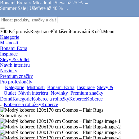
Bonami Extra × Micadoni |
Sleva až 25 % →
Summer Sale |
Ušetřete až 40 % →
300 Kč pro vás
Registrace
Přihlášení
Porovnání
Košík
Menu
Kategorie
Místnosti
Bonami Extra
Inspirace
Slevy & Outlet
Návrh interiéru
Novinky
Premium značky
Pro profesionály
Kategorie
Místnosti
Bonami Extra
Inspirace
Slevy &
Outlet
Návrh interiéru
Novinky
Premium značky
Domů
Kategorie
Koberce a rohožky
Koberce
Koberce
...
Koberce a rohožky
Koberce
Zobrazit galerii