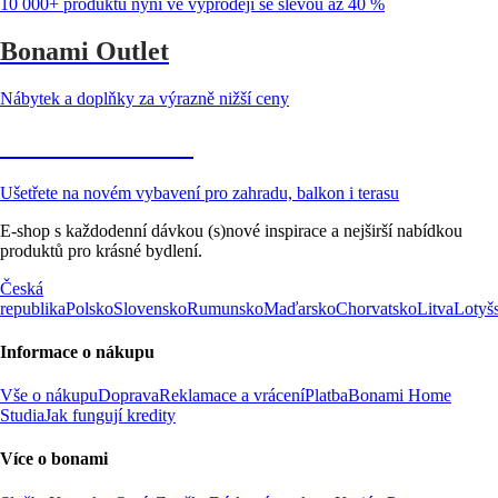
10 000+ produktů nyní ve výprodeji se slevou až 40 %
Bonami Outlet
Nábytek a doplňky za výrazně nižší ceny
Zahrada ve slevě
Ušetřete na novém vybavení pro zahradu, balkon i terasu
E-shop s každodenní dávkou (s)nové inspirace a nejširší nabídkou
produktů pro krásné bydlení.
Česká
republika
Polsko
Slovensko
Rumunsko
Maďarsko
Chorvatsko
Litva
Lotyš
Informace o nákupu
Vše o nákupu
Doprava
Reklamace a vrácení
Platba
Bonami Home
Studia
Jak fungují kredity
Více o bonami