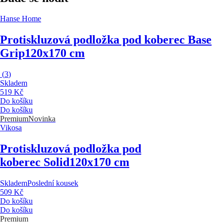
Hanse Home
Protiskluzová podložka pod koberec Base
Grip
120x170 cm
(
3
)
Skladem
519 Kč
Do košíku
Do košíku
Premium
Novinka
Vikosa
Protiskluzová podložka pod
koberec Solid
120x170 cm
Skladem
Poslední kousek
509 Kč
Do košíku
Do košíku
Premium