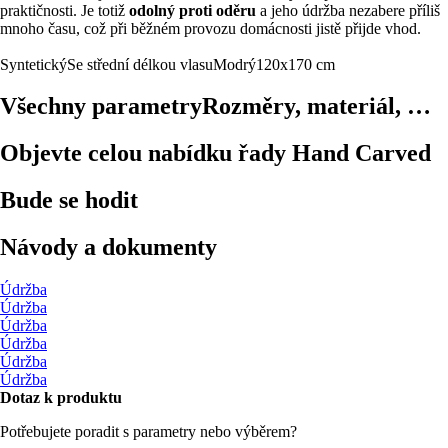
praktičnosti. Je totiž
odolný proti oděru
a jeho údržba nezabere příliš
mnoho času, což při běžném provozu domácnosti jistě přijde vhod.
Syntetický
Se střední délkou vlasu
Modrý
120x170 cm
Všechny parametry
Rozměry, materiál, …
Objevte celou nabídku řady Hand Carved
Bude se hodit
Návody a dokumenty
Údržba
Údržba
Údržba
Údržba
Údržba
Údržba
Dotaz k produktu
Potřebujete poradit s parametry nebo výběrem?