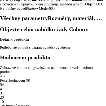
s povrchovou úpravou, která umožňuje snadnou údržbu. Objem 60 l.
Na tříděný odpad
Plastový
Modrý
60 l
Všechny parametry
Rozměry, materiál, …
Objevte celou nabídku řady Colours
Dotaz k produktu
Potřebujete poradit s parametry nebo výběrem?
Hodnocení produktu
Zobrazené hodnocení je založeno na hodnocení variant tohoto
produktu.
4.5
Počet hodnocení
(
6
)
5
4
4
1
3
1
2
0
1
0
Jak fungují recenze?