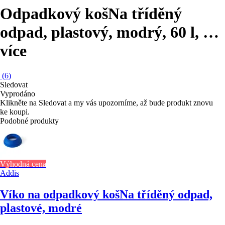
Odpadkový koš
Na tříděný
odpad, plastový, modrý, 60 l
, …
více
(
6
)
Sledovat
Vyprodáno
Klikněte na Sledovat a my vás upozorníme, až bude produkt znovu
ke koupi.
Podobné produkty
Výhodná cena
Addis
Víko na odpadkový koš
Na tříděný odpad,
plastové, modré