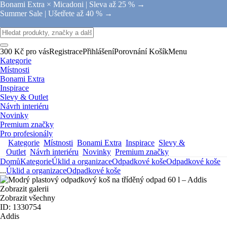
Bonami Extra × Micadoni |
Sleva až 25 % →
Summer Sale |
Ušetřete až 40 % →
300 Kč pro vás
Registrace
Přihlášení
Porovnání
Košík
Menu
Kategorie
Místnosti
Bonami Extra
Inspirace
Slevy & Outlet
Návrh interiéru
Novinky
Premium značky
Pro profesionály
Kategorie
Místnosti
Bonami Extra
Inspirace
Slevy &
Outlet
Návrh interiéru
Novinky
Premium značky
Domů
Kategorie
Úklid a organizace
Odpadkové koše
Odpadkové koše
...
Úklid a organizace
Odpadkové koše
Zobrazit galerii
Zobrazit všechny
ID: 1330754
Addis