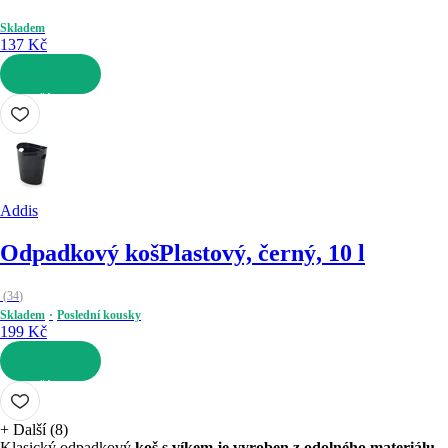
Skladem
137 Kč
DO KOŠÍKU
Addis
Odpadkový koš
Plastový, černý, 10 l
(
34
)
Skladem
Poslední kousky
199 Kč
DO KOŠÍKU
+
Další (8)
Klasický odpadkový
koš s víkem je vyroben z odolného materiálu