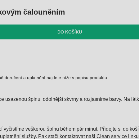
átkovým čalouněním
DO KOŠÍKU
ě doručení a uplatnění najdete níže v popisu produktu.
ce usazenou špínu, odolnější skvrny a rozjasníme barvy. Na látk
í vyčistíme veškerou špínu během pár minut. Přidejte si do koš
latnění služby. Pak stačí kontaktovat naši Clean service linku