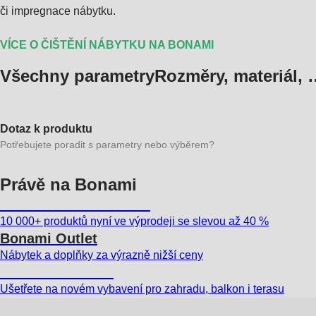
či impregnace nábytku.
VÍCE O ČIŠTĚNÍ NÁBYTKU NA BONAMI
Všechny parametry
Rozměry, materiál, 
Dotaz k produktu
Potřebujete poradit s parametry nebo výběrem?
Právě na Bonami
Summer Sale až -40 %
10 000+ produktů nyní ve výprodeji se slevou až 40 %
Bonami Outlet
Nábytek a doplňky za výrazně nižší ceny
Zahrada ve slevě
Ušetřete na novém vybavení pro zahradu, balkon i terasu