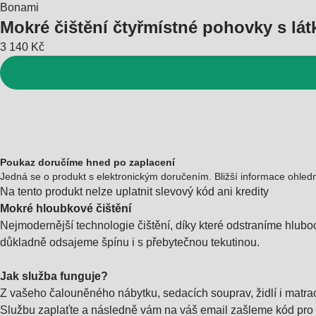
Bonami
Mokré čištění čtyřmístné pohovky s l
3 140 Kč
Poukaz doručíme hned po zaplacení
Jedná se o produkt s elektronickým doručením. Bližší informace ohledn
Na tento produkt nelze uplatnit slevový kód ani kredity
Mokré hloubkové čištění
Nejmodernější technologie čištění, díky které odstraníme hlubo
důkladně odsajeme špínu i s přebytečnou tekutinou.
Jak služba funguje?
Z vašeho čalouněného nábytku, sedacích souprav, židlí i matrac
Službu zaplaťte a následně vám na váš email zašleme kód pro up