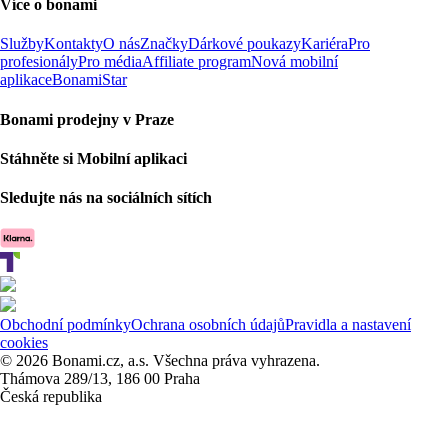
Více o bonami
Služby
Kontakty
O nás
Značky
Dárkové poukazy
Kariéra
Pro
profesionály
Pro média
Affiliate program
Nová mobilní
aplikace
BonamiStar
Bonami prodejny v Praze
Stáhněte si Mobilní aplikaci
Sledujte nás na sociálních sítích
Obchodní podmínky
Ochrana osobních údajů
Pravidla a nastavení
cookies
© 2026 Bonami.cz, a.s. Všechna práva vyhrazena.
Thámova 289/13, 186 00 Praha
Česká republika