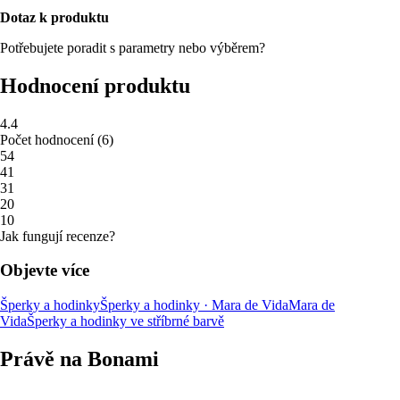
Dotaz k produktu
Potřebujete poradit s parametry nebo výběrem?
Hodnocení produktu
4.4
Počet hodnocení
(
6
)
5
4
4
1
3
1
2
0
1
0
Jak fungují recenze?
Objevte více
Šperky a hodinky
Šperky a hodinky · Mara de Vida
Mara de
Vida
Šperky a hodinky ve stříbrné barvě
Právě na Bonami