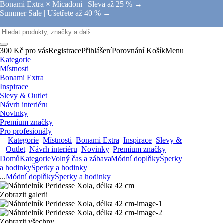
Bonami Extra × Micadoni |
Sleva až 25 % →
Summer Sale |
Ušetřete až 40 % →
300 Kč pro vás
Registrace
Přihlášení
Porovnání
Košík
Menu
Kategorie
Místnosti
Bonami Extra
Inspirace
Slevy & Outlet
Návrh interiéru
Novinky
Premium značky
Pro profesionály
Kategorie
Místnosti
Bonami Extra
Inspirace
Slevy &
Outlet
Návrh interiéru
Novinky
Premium značky
Domů
Kategorie
Volný čas a zábava
Módní doplňky
Šperky
a hodinky
Šperky a hodinky
...
Módní doplňky
Šperky a hodinky
Zobrazit galerii
Zobrazit všechny