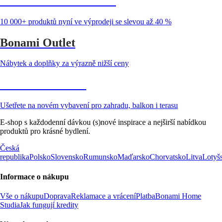
Summer Sale až -40 %
10 000+ produktů nyní ve výprodeji se slevou až 40 %
Bonami Outlet
Nábytek a doplňky za výrazně nižší ceny
Zahrada ve slevě
Ušetřete na novém vybavení pro zahradu, balkon i terasu
E-shop s každodenní dávkou (s)nové inspirace a nejširší nabídkou
produktů pro krásné bydlení.
Česká
republika
Polsko
Slovensko
Rumunsko
Maďarsko
Chorvatsko
Litva
Lotyš
Informace o nákupu
Vše o nákupu
Doprava
Reklamace a vrácení
Platba
Bonami Home
Studia
Jak fungují kredity