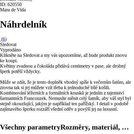
ID: 620550
Mara de Vida
Náhrdelník
(
6
)
Sledovat
Vyprodáno
Klikněte na Sledovat a my vás upozorníme, až bude produkt znovu
ke koupi.
Květiny zvadnou a čokoláda přidává centimetry v pase, ale drobný
šperk potěší vždycky.
Může se zdát, že je tento doplněk vhodný spíše k večerním šatům, ale
zrovna tak si jej můžete vzít třeba k jednoduché bílé košili.
Kombinování léžerních a formálních kousků je jedním z tajemství
šarmantních Francouzek. Nemusíte měnit celý šatník, aby váš styl byl
stejně okouzlující, jakým je například ten pařížský. I detail v podobě
zajímavého šperku rozzáří všední oděv a povýší jej na luxusní.
Všechny parametry
Rozměry, materiál, …