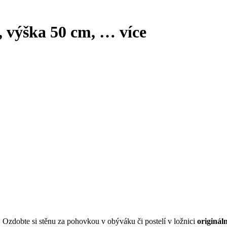
 výška 50 cm
, …
více
. Ozdobte si stěnu za pohovkou v obýváku či postelí v ložnici
originál