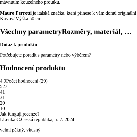
mávnutím kouzelného proutku.
Mauro Ferretti
je italská značka, která přinese k vám domů origináln
Kovová
Výška 50 cm
Všechny parametry
Rozměry, materiál, …
Dotaz k produktu
Potřebujete poradit s parametry nebo výběrem?
Hodnocení produktu
4.9
Počet hodnocení
(
29
)
5
27
4
1
3
1
2
0
1
0
Jak fungují recenze?
L
Lenka C.
Česká republika
,
5. 7. 2024
velmi pěkný, vkusný