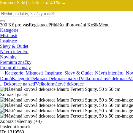
Summer Sale |
Ušetřete až 40 % →
300 Kč pro vás
Registrace
Přihlášení
Porovnání
Košík
Menu
Kategorie
Místnosti
Inspirace
Slevy & Outlet
Návrh interiéru
Novinky
Premium značky
Pro profesionály
Kategorie
Místnosti
Inspirace
Slevy & Outlet
Návrh interiéru
Nov
Domů
Kategorie
Dekorace
Dekorace na zeď
Velkoformátové dekorace
Ve
...
Dekorace na zeď
Velkoformátové dekorace
Zobrazit galerii
Zobrazit všechny
(+4)
Poslední kousek
ID: 1319560