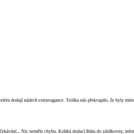
teriéru dodají nádech extravagance. Trošku nás překvapilo, že byly mírn
čekávání... Nic nemělo chybu. Krátká dodací lhůta do zásilkovny, info