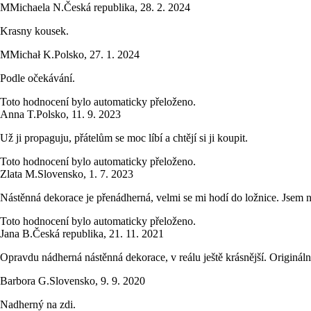
M
Michaela N.
Česká republika
,
28. 2. 2024
Krasny kousek.
M
Michał K.
Polsko
,
27. 1. 2024
Podle očekávání.
Toto hodnocení bylo automaticky přeloženo.
Anna T.
Polsko
,
11. 9. 2023
Už ji propaguju, přátelům se moc líbí a chtějí si ji koupit.
Toto hodnocení bylo automaticky přeloženo.
Zlata M.
Slovensko
,
1. 7. 2023
Nástěnná dekorace je přenádherná, velmi se mi hodí do ložnice. Jsem 
Toto hodnocení bylo automaticky přeloženo.
Jana B.
Česká republika
,
21. 11. 2021
Opravdu nádherná nástěnná dekorace, v reálu ještě krásnější. Origináln
Barbora G.
Slovensko
,
9. 9. 2020
Nadherný na zdi.