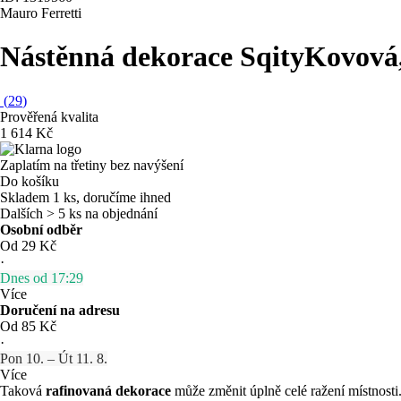
Mauro Ferretti
Nástěnná dekorace Sqity
Kovová,
(
29
)
Prověřená kvalita
1 614 Kč
Zaplatím na třetiny bez navýšení
Do košíku
Skladem 1 ks, doručíme ihned
Dalších > 5 ks na objednání
Osobní odběr
Od 29 Kč
·
Dnes od 17:29
Více
Doručení na adresu
Od 85 Kč
·
Pon 10. – Út 11. 8.
Více
Taková
rafinovaná dekorace
může změnit úplně celé ražení místnosti