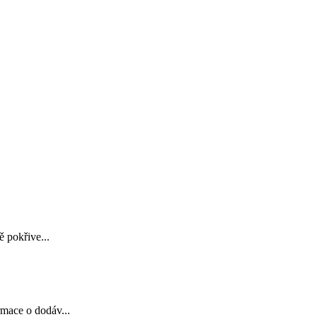
ě pokřive...
rmace o dodáv...