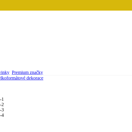
inky
Premium značky
lkoformátové dekorace