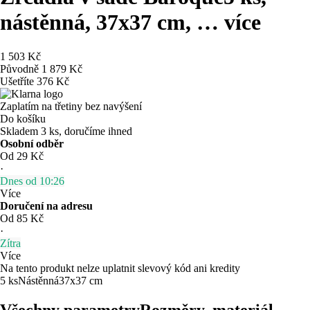
nástěnná, 37x37 cm
, …
více
1 503 Kč
Původně
1 879 Kč
Ušetříte 376 Kč
Zaplatím na třetiny bez navýšení
Do košíku
Skladem 3 ks, doručíme ihned
Osobní odběr
Od 29 Kč
·
Dnes od 10:26
Více
Doručení na adresu
Od 85 Kč
·
Zítra
Více
Na tento produkt nelze uplatnit slevový kód ani kredity
5 ks
Nástěnná
37x37 cm
Všechny parametry
Rozměry, materiál, …