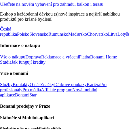
Ušetřete na novém vybavení pro zahradu, balkon i terasu
E-shop s každodenní dávkou (s)nové inspirace a nejširší nabídkou
produktů pro krásné bydlení.
Česká
republika
Polsko
Slovensko
Rumunsko
Maďarsko
Chorvatsko
Litva
Lotyš
Informace o nákupu
Vše o nákupu
Doprava
Reklamace a vrácení
Platba
Bonami Home
Studia
Jak fungují kredity
Více o bonami
Služby
Kontakty
O nás
Značky
Dárkové poukazy
Kariéra
Pro
profesionály
Pro média
Affiliate program
Nová mobilní
aplikace
BonamiStar
Bonami prodejny v Praze
Stáhněte si Mobilní aplikaci
Sledujte nás na sociálních sítích