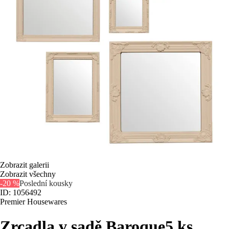
Zobrazit galerii
Zobrazit všechny
-20 %
Poslední kousky
ID: 1056492
Premier Housewares
Zrcadla v sadě Baroque
5 ks,