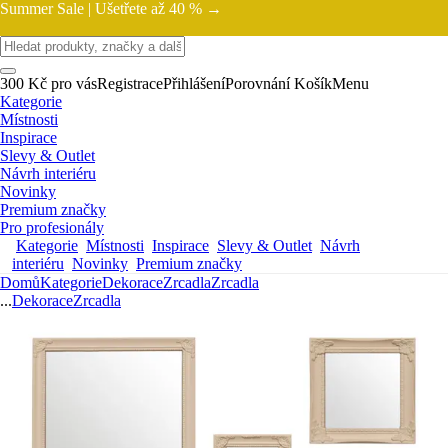
Summer Sale |
Ušetřete až 40 % →
300 Kč pro vás
Registrace
Přihlášení
Porovnání
Košík
Menu
Kategorie
Místnosti
Inspirace
Slevy & Outlet
Návrh interiéru
Novinky
Premium značky
Pro profesionály
Kategorie
Místnosti
Inspirace
Slevy & Outlet
Návrh
interiéru
Novinky
Premium značky
Domů
Kategorie
Dekorace
Zrcadla
Zrcadla
...
Dekorace
Zrcadla