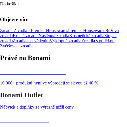
Do košíku
Objevte více
Zrcadla
Zrcadla · Premier Housewares
Premier Housewares
Béžová
zrcadla
Kulatá zrcadla
Nástěnná zrcadla
Kosmetická zrcadla
Stojací
zrcadla
Zrcadla s osvětlením
Výklopná zrcadla
Zrcadla s poličkou
Zvětšovací zrcadla
Právě na Bonami
Summer Sale až -40 %
10 000+ produktů nyní ve výprodeji se slevou až 40 %
Bonami Outlet
Nábytek a doplňky za výrazně nižší ceny
Zahrada ve slevě