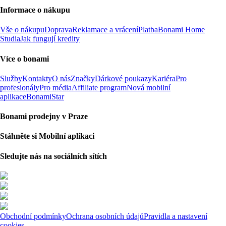
Informace o nákupu
Vše o nákupu
Doprava
Reklamace a vrácení
Platba
Bonami Home
Studia
Jak fungují kredity
Více o bonami
Služby
Kontakty
O nás
Značky
Dárkové poukazy
Kariéra
Pro
profesionály
Pro média
Affiliate program
Nová mobilní
aplikace
BonamiStar
Bonami prodejny v Praze
Stáhněte si Mobilní aplikaci
Sledujte nás na sociálních sítích
Obchodní podmínky
Ochrana osobních údajů
Pravidla a nastavení
cookies