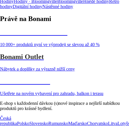
Hodiny
Hodiny · Bloomingville
Bloomingville
Hnědé hodiny
Retro
hodiny
Digitální hodiny
Nástěnné hodiny
Právě na Bonami
Summer Sale až -40 %
10 000+ produktů nyní ve výprodeji se slevou až 40 %
Bonami Outlet
Nábytek a doplňky za výrazně nižší ceny
Zahrada ve slevě
Ušetřete na novém vybavení pro zahradu, balkon i terasu
E-shop s každodenní dávkou (s)nové inspirace a nejširší nabídkou
produktů pro krásné bydlení.
Česká
republika
Polsko
Slovensko
Rumunsko
Maďarsko
Chorvatsko
Litva
Lotyš