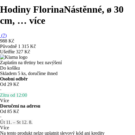
Hodiny Florina
Nástěnné, ø 30
cm
, …
více
(
7
)
988 Kč
Původně
1 315 Kč
Ušetříte 327 Kč
Zaplatím na třetiny bez navýšení
Do košíku
Skladem 5 ks, doručíme ihned
Osobní odběr
Od 29 Kč
·
Zítra od 12:00
Více
Doručení na adresu
Od 85 Kč
·
Út 11. – St 12. 8.
Více
Na tento produkt nelze uplatnit slevový kód ani kredity