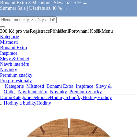
Bonami Extra × Micadoni |
Sleva až 25 % →
Summer Sale |
Ušetřete až 40 % →
300 Kč pro vás
Registrace
Přihlášení
Porovnání
Košík
Menu
Kategorie
Místnosti
Bonami Extra
Inspirace
Slevy & Outlet
Návrh interiéru
Novinky
Premium značky
Pro profesionály
Kategorie
Místnosti
Bonami Extra
Inspirace
Slevy &
Outlet
Návrh interiéru
Novinky
Premium značky
Domů
Kategorie
Dekorace
Hodiny a budíky
Hodiny
Hodiny
...
Hodiny a budíky
Hodiny