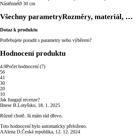
Nástěnné
Ø 30 cm
Všechny parametry
Rozměry, materiál, …
Dotaz k produktu
Potřebujete poradit s parametry nebo výběrem?
Hodnocení produktu
4.9
Počet hodnocení
(
7
)
5
6
4
1
3
0
2
0
1
0
Jak fungují recenze?
I
Inese B.
Lotyšsko
,
18. 1. 2025
Různé chutě. Já mám rád dřevo.
Toto hodnocení bylo automaticky přeloženo.
A
Alena D.
Česká republika
,
12. 12. 2024