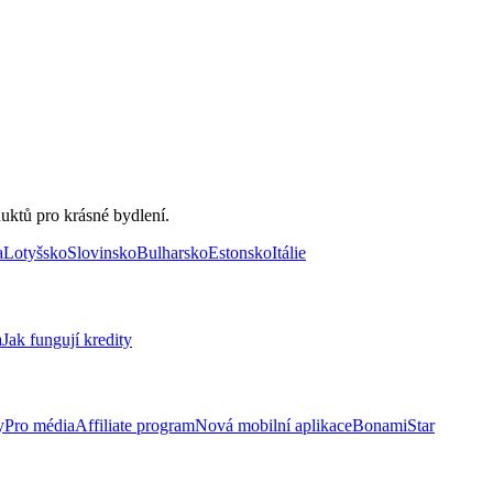
uktů pro krásné bydlení.
a
Lotyšsko
Slovinsko
Bulharsko
Estonsko
Itálie
a
Jak fungují kredity
y
Pro média
Affiliate program
Nová mobilní aplikace
BonamiStar