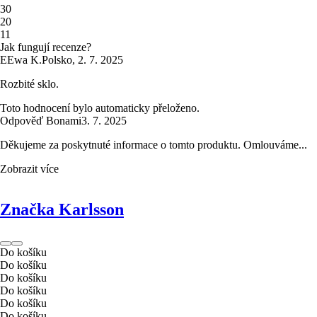
3
0
2
0
1
1
Jak fungují recenze?
E
Ewa K.
Polsko
,
2. 7. 2025
Rozbité sklo.
Toto hodnocení bylo automaticky přeloženo.
Odpověď Bonami
3. 7. 2025
Děkujeme za poskytnuté informace o tomto produktu. Omlouváme...
Zobrazit více
Značka Karlsson
Do košíku
Do košíku
Do košíku
Do košíku
Do košíku
Do košíku