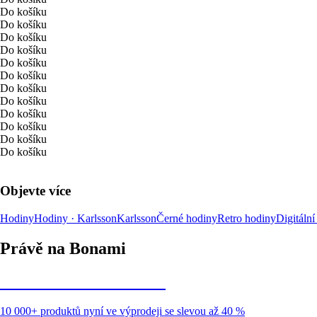
Do košíku
Do košíku
Do košíku
Do košíku
Do košíku
Do košíku
Do košíku
Do košíku
Do košíku
Do košíku
Do košíku
Do košíku
Objevte více
Hodiny
Hodiny · Karlsson
Karlsson
Černé hodiny
Retro hodiny
Digitální
Právě na Bonami
Summer Sale až -40 %
10 000+ produktů nyní ve výprodeji se slevou až 40 %