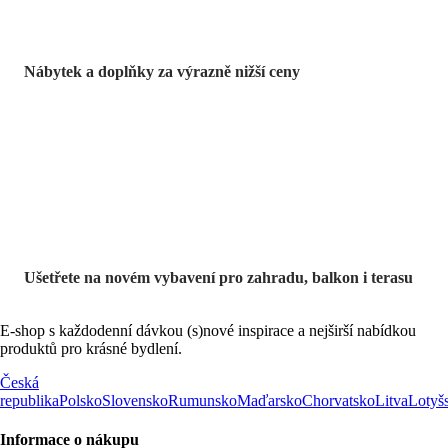
Nábytek a doplňky za výrazně nižší ceny
Zahrada ve slevě
Ušetřete na novém vybavení pro zahradu, balkon i terasu
E-shop s každodenní dávkou (s)nové inspirace a nejširší nabídkou
produktů pro krásné bydlení.
Česká
republika
Polsko
Slovensko
Rumunsko
Maďarsko
Chorvatsko
Litva
Lotyš
Informace o nákupu