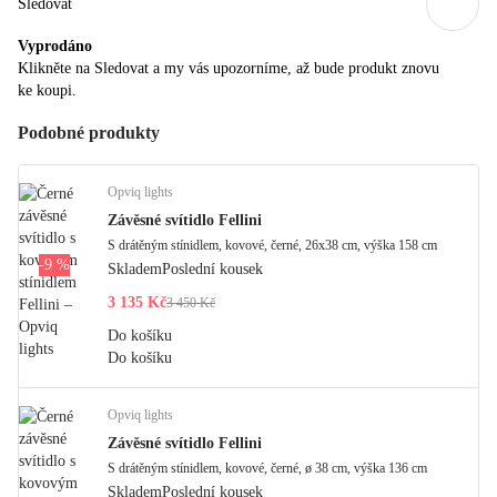
Sledovat
Vyprodáno
Klikněte na Sledovat a my vás upozorníme, až bude produkt znovu
ke koupi.
Podobné produkty
Opviq lights
Závěsné svítidlo Fellini
S drátěným stínidlem, kovové, černé, 26x38 cm, výška 158 cm
-9 %
Skladem
Poslední kousek
3 135 Kč
3 450 Kč
Do košíku
Do košíku
Opviq lights
Závěsné svítidlo Fellini
S drátěným stínidlem, kovové, černé, ø 38 cm, výška 136 cm
Skladem
Poslední kousek