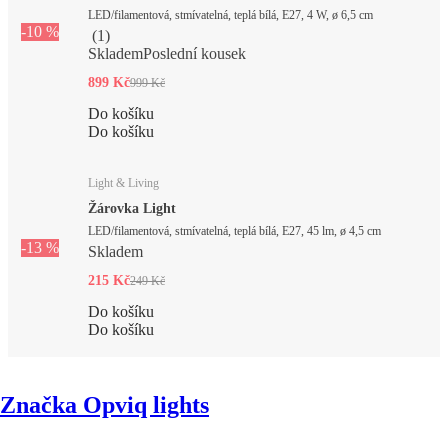
LED/filamentová, stmívatelná, teplá bílá, E27, 4 W, ø 6,5 cm
-10 %
(
1
)
Skladem
Poslední kousek
899 Kč
999 Kč
Do košíku
Do košíku
Light & Living
Žárovka Light
LED/filamentová, stmívatelná, teplá bílá, E27, 45 lm, ø 4,5 cm
-13 %
Skladem
215 Kč
249 Kč
Do košíku
Do košíku
Značka Opviq lights