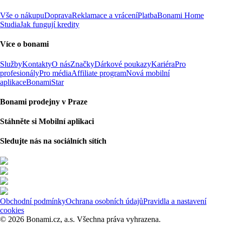
Vše o nákupu
Doprava
Reklamace a vrácení
Platba
Bonami Home
Studia
Jak fungují kredity
Více o bonami
Služby
Kontakty
O nás
Značky
Dárkové poukazy
Kariéra
Pro
profesionály
Pro média
Affiliate program
Nová mobilní
aplikace
BonamiStar
Bonami prodejny v Praze
Stáhněte si Mobilní aplikaci
Sledujte nás na sociálních sítích
Obchodní podmínky
Ochrana osobních údajů
Pravidla a nastavení
cookies
© 2026 Bonami.cz, a.s. Všechna práva vyhrazena.