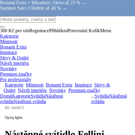
Bonami Extra × Micadoni |
Sleva až 25 % →
Summer Sale |
Ušetřete až 40 % →
300 Kč pro vás
Registrace
Přihlášení
Porovnání
Košík
Menu
Kategorie
Místnosti
Bonami Extra
Inspirace
Slevy & Outlet
Návrh interiéru
Novinky
Premium značky
Pro profesionály
Kategorie
Místnosti
Bonami Extra
Inspirace
Slevy &
Outlet
Návrh interiéru
Novinky
Premium značky
Domů
Kategorie
Svítidla
Nástěnná
...
Svítidla
Nástěnná
svítidla
Nástěnná svítidla
svítidla
ID: 1643972
Opviq lights
Nástěnné svítidlo Fellini