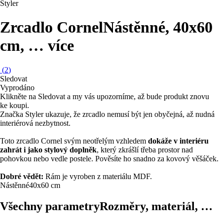
Styler
Zrcadlo Cornel
Nástěnné, 40x60
cm
, …
více
(
2
)
Sledovat
Vyprodáno
Klikněte na Sledovat a my vás upozorníme, až bude produkt znovu
ke koupi.
Značka Styler ukazuje, že zrcadlo nemusí být jen obyčejná, až nudná
interiérová nezbytnost.
Toto zrcadlo Cornel svým neotřelým vzhledem
dokáže v interiéru
zahrát i jako stylový doplněk
, který zkrášlí třeba prostor nad
pohovkou nebo vedle postele. Pověsíte ho snadno za kovový věšáček.
Dobré vědět:
Rám je vyroben z materiálu MDF.
Nástěnné
40x60 cm
Všechny parametry
Rozměry, materiál, …