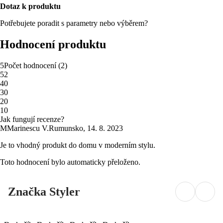
Dotaz k produktu
Potřebujete poradit s parametry nebo výběrem?
Hodnocení produktu
5
Počet hodnocení
(
2
)
5
2
4
0
3
0
2
0
1
0
Jak fungují recenze?
M
Marinescu V.
Rumunsko
,
14. 8. 2023
Je to vhodný produkt do domu v moderním stylu.
Toto hodnocení bylo automaticky přeloženo.
Značka Styler