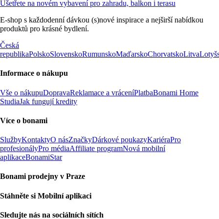
Ušetřete na novém vybavení pro zahradu, balkon i terasu
E-shop s každodenní dávkou (s)nové inspirace a nejširší nabídkou
produktů pro krásné bydlení.
Česká
republika
Polsko
Slovensko
Rumunsko
Maďarsko
Chorvatsko
Litva
Lotyš
Informace o nákupu
Vše o nákupu
Doprava
Reklamace a vrácení
Platba
Bonami Home
Studia
Jak fungují kredity
Více o bonami
Služby
Kontakty
O nás
Značky
Dárkové poukazy
Kariéra
Pro
profesionály
Pro média
Affiliate program
Nová mobilní
aplikace
BonamiStar
Bonami prodejny v Praze
Stáhněte si Mobilní aplikaci
Sledujte nás na sociálních sítích