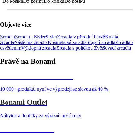
Do košíku
Do košíku
Do košíku
Do košíku
Objevte více
Zrcadla
Zrcadla · Styler
Styler
Zrcadla v přírodní barvě
Kulatá
zrcadla
Nástěnná zrcadla
Kosmetická zrcadla
Stojací zrcadla
Zrcadla s
osvětlením
Výklopná zrcadla
Zrcadla s poličkou
Zvětšovací zrcadla
Právě na Bonami
Summer Sale až -40 %
10 000+ produktů nyní ve výprodeji se slevou až 40 %
Bonami Outlet
Nábytek a doplňky za výrazně nižší ceny
Zahrada ve slevě