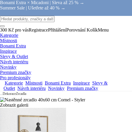
Bonami Extra × Micadoni |
Sleva až 25 % →
Summer Sale |
Ušetřete až 40 % →
300 Kč pro vás
Registrace
Přihlášení
Porovnání
Košík
Menu
Kategorie
Místnosti
Bonami Extra
Inspirace
Slevy & Outlet
Návrh interiéru
Novinky
Premium značky
Pro profesionály
Kategorie
Místnosti
Bonami Extra
Inspirace
Slevy &
Outlet
Návrh interiéru
Novinky
Premium značky
...
Dekorace
Zrcadla
Zobrazit galerii