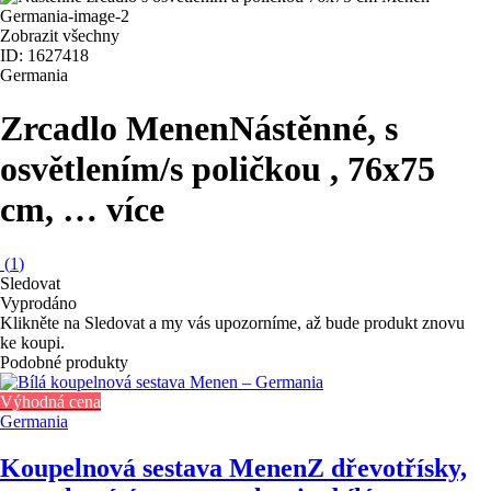
Zobrazit všechny
ID: 1627418
Germania
Zrcadlo Menen
Nástěnné, s
osvětlením/s poličkou , 76x75
cm
, …
více
(
1
)
Sledovat
Vyprodáno
Klikněte na Sledovat a my vás upozorníme, až bude produkt znovu
ke koupi.
Podobné produkty
Výhodná cena
Germania
Koupelnová sestava Menen
Z dřevotřísky,