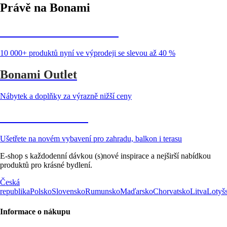
Právě na Bonami
Summer Sale až -40 %
10 000+ produktů nyní ve výprodeji se slevou až 40 %
Bonami Outlet
Nábytek a doplňky za výrazně nižší ceny
Zahrada ve slevě
Ušetřete na novém vybavení pro zahradu, balkon i terasu
E-shop s každodenní dávkou (s)nové inspirace a nejširší nabídkou
produktů pro krásné bydlení.
Česká
republika
Polsko
Slovensko
Rumunsko
Maďarsko
Chorvatsko
Litva
Lotyš
Informace o nákupu