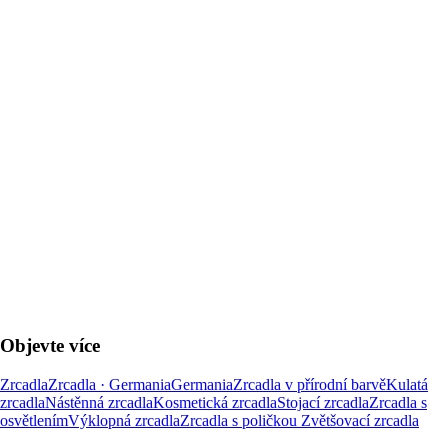
DO KOŠÍKU
Objevte více
Zrcadla
Zrcadla · Germania
Germania
Zrcadla v přírodní barvě
Kulatá
zrcadla
Nástěnná zrcadla
Kosmetická zrcadla
Stojací zrcadla
Zrcadla s
osvětlením
Výklopná zrcadla
Zrcadla s poličkou
Zvětšovací zrcadla