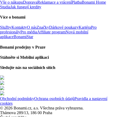
Vše o nákupu
Doprava
Reklamace a vrácení
Platba
Bonami Home
Studia
Jak fungují kredity
Více o bonami
Služby
Kontakty
O nás
Značky
Dárkové poukazy
Kariéra
Pro
profesionály
Pro média
Affiliate program
Nová mobilní
aplikace
BonamiStar
Bonami prodejny v Praze
Stáhněte si Mobilní aplikaci
Sledujte nás na sociálních sítích
Obchodní podmínky
Ochrana osobních údajů
Pravidla a nastavení
cookies
© 2026 Bonami.cz, a.s. Všechna práva vyhrazena.
Thámova 289/13, 186 00 Praha