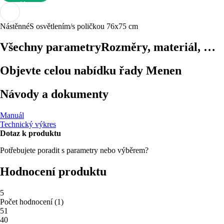
DO KOŠÍKU
Nástěnné
S osvětlením/s poličkou
76x75 cm
Všechny parametry
Rozměry, materiál, …
Objevte celou nabídku řady Menen
Návody a dokumenty
Manuál
Technický výkres
Dotaz k produktu
Potřebujete poradit s parametry nebo výběrem?
Hodnocení produktu
5
Počet hodnocení
(
1
)
5
1
4
0