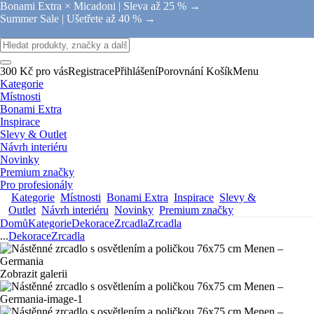
Bonami Extra × Micadoni |
Sleva až 25 % →
Summer Sale |
Ušetřete až 40 % →
300 Kč pro vás
Registrace
Přihlášení
Porovnání
Košík
Menu
Kategorie
Místnosti
Bonami Extra
Inspirace
Slevy & Outlet
Návrh interiéru
Novinky
Premium značky
Pro profesionály
Kategorie
Místnosti
Bonami Extra
Inspirace
Slevy &
Outlet
Návrh interiéru
Novinky
Premium značky
Domů
Kategorie
Dekorace
Zrcadla
Zrcadla
...
Dekorace
Zrcadla
Zobrazit galerii