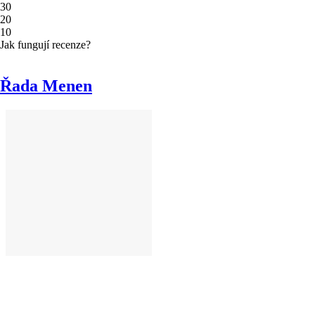
3
0
2
0
1
0
Jak fungují recenze?
Řada Menen