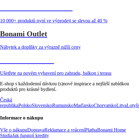
Summer Sale až -40 %
10 000+ produktů nyní ve výprodeji se slevou až 40 %
Bonami Outlet
Nábytek a doplňky za výrazně nižší ceny
Zahrada ve slevě
Ušetřete na novém vybavení pro zahradu, balkon i terasu
E-shop s každodenní dávkou (s)nové inspirace a nejširší nabídkou
produktů pro krásné bydlení.
Česká
republika
Polsko
Slovensko
Rumunsko
Maďarsko
Chorvatsko
Litva
Lotyš
Informace o nákupu
Vše o nákupu
Doprava
Reklamace a vrácení
Platba
Bonami Home
Studia
Jak fungují kredity