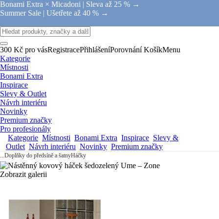
Bonami Extra × Micadoni |
Sleva až 25 % →
Summer Sale |
Ušetřete až 40 % →
300 Kč pro vás
Registrace
Přihlášení
Porovnání
Košík
Menu
Kategorie
Místnosti
Bonami Extra
Inspirace
Slevy & Outlet
Návrh interiéru
Novinky
Premium značky
Pro profesionály
Kategorie
Místnosti
Bonami Extra
Inspirace
Slevy &
Outlet
Návrh interiéru
Novinky
Premium značky
...
Doplňky do předsíně a šatny
Háčky
Zobrazit galerii