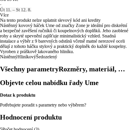
·
Út 11. – St 12. 8.
Více
Na tento produkt nelze uplatnit slevový kód ani kredity
Nástěnný kovový háček Ume od značky Zone je ideální pro diskrétní
a bezpečné zavěšení ručníků či koupelnových doplňků. Jeho zaoblené
rohy a skryté upevnění zajišťuje minimalistický vzhled. Snadná
instalace a výběr z 9 barevných odstínů včetně matné nerezové oceli
dělají z tohoto háčku stylový a praktický doplněk do každé koupelny.
Vyroben z práškově lakovaného hliníku.
Nástěnný
Hliníkový
Šedozelený
Všechny parametry
Rozměry, materiál, …
Objevte celou nabídku řady Ume
Dotaz k produktu
Potřebujete poradit s parametry nebo výběrem?
Hodnocení produktu
5
Počet hodnocení
(
3
)