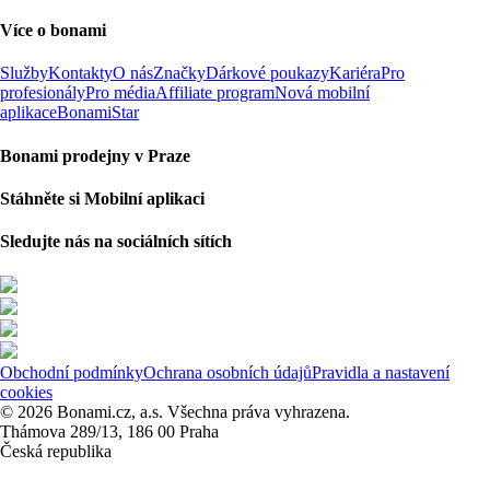
Více o bonami
Služby
Kontakty
O nás
Značky
Dárkové poukazy
Kariéra
Pro
profesionály
Pro média
Affiliate program
Nová mobilní
aplikace
BonamiStar
Bonami prodejny v Praze
Stáhněte si Mobilní aplikaci
Sledujte nás na sociálních sítích
Obchodní podmínky
Ochrana osobních údajů
Pravidla a nastavení
cookies
© 2026 Bonami.cz, a.s. Všechna práva vyhrazena.
Thámova 289/13, 186 00 Praha
Česká republika