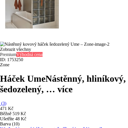
Zobrazit všechny
Premium
Výhodná cena
ID: 1753250
Zone
Háček Ume
Nástěnný, hliníkový,
šedozelený
, …
více
(
3
)
471 Kč
Běžně 519 Kč
Ušetříte 48 Kč
Barva (10)