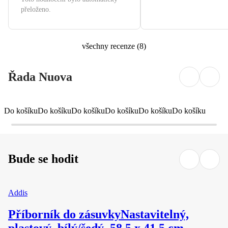
přeloženo.
všechny recenze
(
8
)
Řada Nuova
Do košíku
Do košíku
Do košíku
Do košíku
Do košíku
Do košíku
Bude se hodit
Addis
Příborník do zásuvky
Nastavitelný,
plastový, bílý/šedý, 58,5 x 41,5 cm