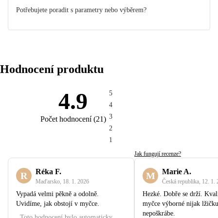
Potřebujete poradit s parametry nebo výběrem?
Hodnocení produktu
4.9
5
4
3
Počet hodnocení
(
21
)
2
1
Jak fungují recenze?
Réka F.
Marie A.
R
M
Maďarsko
,
18. 1. 2026
Česká republika
,
12. 1.
Vypadá velmi pěkně a odolně.
Hezké. Dobře se drží. Kvali
Uvidíme, jak obstojí v myčce.
myčce výborné nijak lžičk
nepoškrábe.
Toto hodnocení bylo automaticky