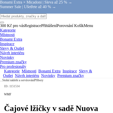
Bonami Extra × Micadoni |
Sleva až 25 % →
Summer Sale |
Ušetřete až 40 % →
300 Kč pro vás
Registrace
Přihlášení
Porovnání
Košík
Menu
Kategorie
Místnosti
Bonami Extra
Inspirace
Slevy & Outlet
Návrh interiéru
Novinky
Premium značky
Pro profesionály
Kategorie
Místnosti
Bonami Extra
Inspirace
Slevy &
Outlet
Návrh interiéru
Novinky
Premium značky
...
Stolní nádobí a servírování
Příbory
ID: 1151534
WMF
Čajové lžičky v sadě Nuova