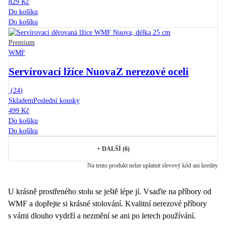
829 Kč
Do košíku
Do košíku
Premium
WMF
Servírovací lžíce Nuova
Z nerezové oceli
(
24
)
Skladem
Poslední kousky
499 Kč
Do košíku
Do košíku
+
DALŠÍ (6)
Na tento produkt nelze uplatnit slevový kód ani kredity
U krásně prostřeného stolu se ještě lépe jí. Vsaďte na příbory od
WMF a dopřejte si krásné stolování. Kvalitní nerezové příbory
s vámi dlouho vydrží a nezmění se ani po letech používání.