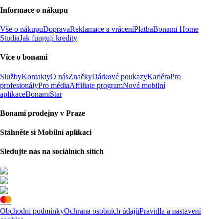
Informace o nákupu
Vše o nákupu
Doprava
Reklamace a vrácení
Platba
Bonami Home
Studia
Jak fungují kredity
Více o bonami
Služby
Kontakty
O nás
Značky
Dárkové poukazy
Kariéra
Pro
profesionály
Pro média
Affiliate program
Nová mobilní
aplikace
BonamiStar
Bonami prodejny v Praze
Stáhněte si Mobilní aplikaci
Sledujte nás na sociálních sítích
Obchodní podmínky
Ochrana osobních údajů
Pravidla a nastavení