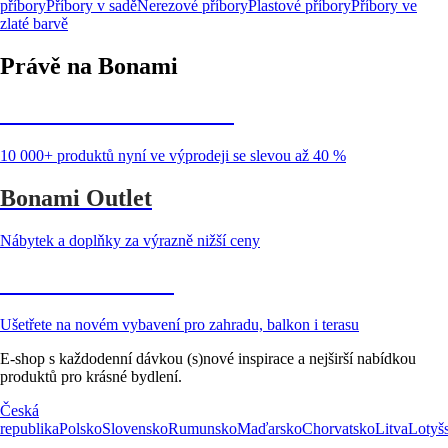
příbory
Příbory v sadě
Nerezové příbory
Plastové příbory
Příbory ve
zlaté barvě
Právě na Bonami
Summer Sale až -40 %
10 000+ produktů nyní ve výprodeji se slevou až 40 %
Bonami Outlet
Nábytek a doplňky za výrazně nižší ceny
Zahrada ve slevě
Ušetřete na novém vybavení pro zahradu, balkon i terasu
E-shop s každodenní dávkou (s)nové inspirace a nejširší nabídkou
produktů pro krásné bydlení.
Česká
republika
Polsko
Slovensko
Rumunsko
Maďarsko
Chorvatsko
Litva
Lotyš