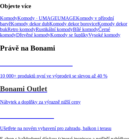
Objevte více
Komody
Komody · UMAGE
UMAGE
Komody v přírodní
barvě
Komody dekor dub
Komody dekor borovice
Komody dekor
buk
Retro komody
Rustikální komody
Bílé komody
Černé
komody
Dřevěné komody
Komody se šuplíky
Vysoké komody
Právě na Bonami
Summer Sale až -40 %
10 000+ produktů nyní ve výprodeji se slevou až 40 %
Bonami Outlet
Nábytek a doplňky za výrazně nižší ceny
Zahrada ve slevě
Ušetřete na novém vybavení pro zahradu, balkon i terasu
E-shop s každodenní dávkou (s)nové inspirace a nejširší nabídkou