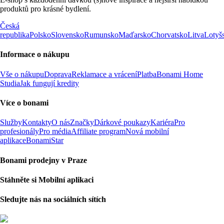
produktů pro krásné bydlení.
Česká
republika
Polsko
Slovensko
Rumunsko
Maďarsko
Chorvatsko
Litva
Lotyš
Informace o nákupu
Vše o nákupu
Doprava
Reklamace a vrácení
Platba
Bonami Home
Studia
Jak fungují kredity
Více o bonami
Služby
Kontakty
O nás
Značky
Dárkové poukazy
Kariéra
Pro
profesionály
Pro média
Affiliate program
Nová mobilní
aplikace
BonamiStar
Bonami prodejny v Praze
Stáhněte si Mobilní aplikaci
Sledujte nás na sociálních sítích