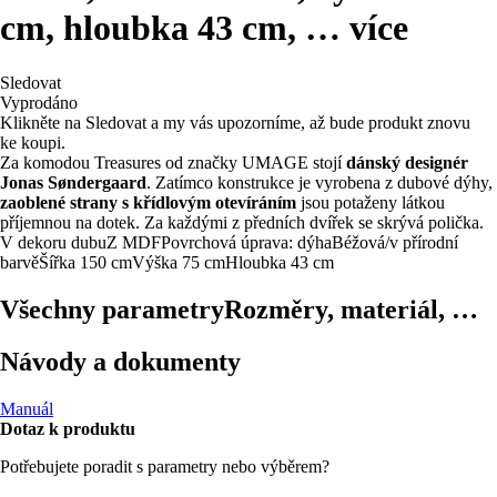
cm, hloubka 43 cm
, …
více
Sledovat
Vyprodáno
Klikněte na Sledovat a my vás upozorníme, až bude produkt znovu
ke koupi.
Za komodou Treasures od značky UMAGE stojí
dánský designér
Jonas Søndergaard
. Zatímco konstrukce je vyrobena z dubové dýhy,
zaoblené strany s křídlovým otevíráním
jsou potaženy látkou
příjemnou na dotek. Za každými z předních dvířek se skrývá polička.
V dekoru dubu
Z MDF
Povrchová úprava: dýha
Béžová/v přírodní
barvě
Šířka 150 cm
Výška 75 cm
Hloubka 43 cm
Všechny parametry
Rozměry, materiál, …
Návody a dokumenty
Manuál
Dotaz k produktu
Potřebujete poradit s parametry nebo výběrem?