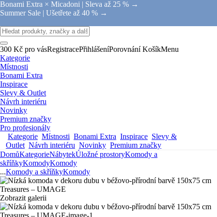
Bonami Extra × Micadoni |
Sleva až 25 % →
Summer Sale |
Ušetřete až 40 % →
300 Kč pro vás
Registrace
Přihlášení
Porovnání
Košík
Menu
Kategorie
Místnosti
Bonami Extra
Inspirace
Slevy & Outlet
Návrh interiéru
Novinky
Premium značky
Pro profesionály
Kategorie
Místnosti
Bonami Extra
Inspirace
Slevy &
Outlet
Návrh interiéru
Novinky
Premium značky
Domů
Kategorie
Nábytek
Úložné prostory
Komody a
skříňky
Komody
Komody
...
Komody a skříňky
Komody
Zobrazit galerii