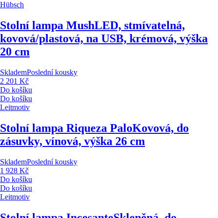
Hübsch
Stolní lampa Mush
LED, stmívatelná,
kovová/plastová, na USB, krémová, výška
20 cm
Skladem
Poslední kousky
2 201 Kč
Do košíku
Do košíku
Leitmotiv
Stolní lampa Riqueza Palo
Kovová, do
zásuvky, vínová, výška 26 cm
Skladem
Poslední kousky
1 928 Kč
Do košíku
Do košíku
Leitmotiv
Stolní lampa Incesante
Skleněná, do