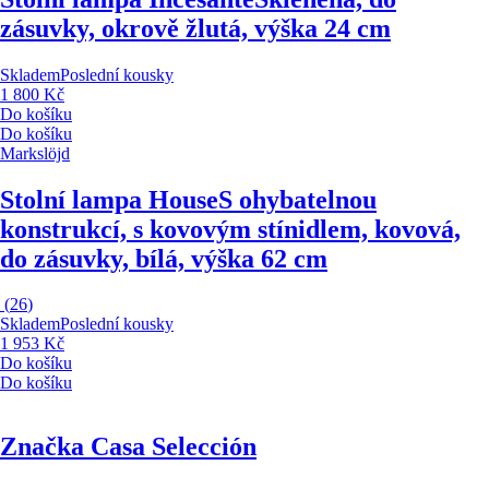
zásuvky, okrově žlutá, výška 24 cm
Skladem
Poslední kousky
1 800 Kč
Do košíku
Do košíku
Markslöjd
Stolní lampa House
S ohybatelnou
konstrukcí, s kovovým stínidlem, kovová,
do zásuvky, bílá, výška 62 cm
(
26
)
Skladem
Poslední kousky
1 953 Kč
Do košíku
Do košíku
Značka Casa Selección