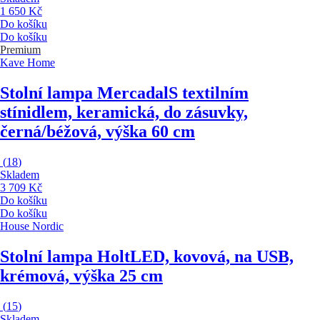
1 650 Kč
Do košíku
Do košíku
Premium
Kave Home
Stolní lampa Mercadal
S textilním
stínidlem, keramická, do zásuvky,
černá/béžová, výška 60 cm
(
18
)
Skladem
3 709 Kč
Do košíku
Do košíku
House Nordic
Stolní lampa Holt
LED, kovová, na USB,
krémová, výška 25 cm
(
15
)
Skladem