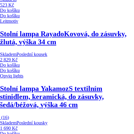
523 Kč
Do košíku
Do košíku
Leitmotiv
Stolní lampa Rayado
Kovová, do zásuvky,
žlutá, výška 34 cm
Skladem
Poslední kousek
2 829 Kč
Do košíku
Do košíku
Opviq lights
Stolní lampa Yakamoz
S textilním
stínidlem, keramická, do zásuvky,
šedá/béžová, výška 46 cm
(
16
)
Skladem
Poslední kousky
1 690 Kč
Do košíku