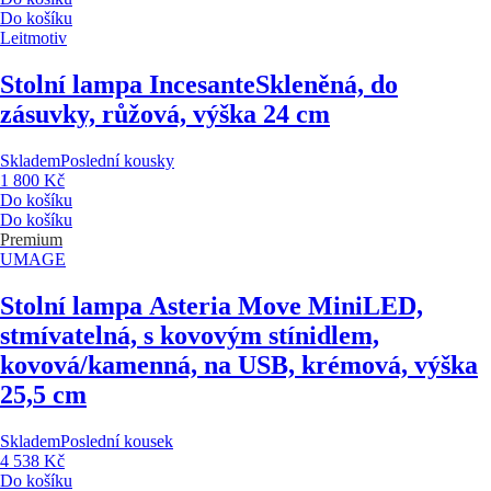
Do košíku
Leitmotiv
Stolní lampa Incesante
Skleněná, do
zásuvky, růžová, výška 24 cm
Skladem
Poslední kousky
1 800 Kč
Do košíku
Do košíku
Premium
UMAGE
Stolní lampa Asteria Move Mini
LED,
stmívatelná, s kovovým stínidlem,
kovová/kamenná, na USB, krémová, výška
25,5 cm
Skladem
Poslední kousek
4 538 Kč
Do košíku