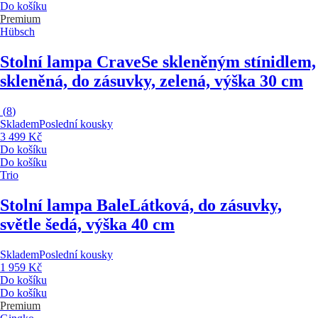
Do košíku
Premium
Hübsch
Stolní lampa Crave
Se skleněným stínidlem,
skleněná, do zásuvky, zelená, výška 30 cm
(
8
)
Skladem
Poslední kousky
3 499 Kč
Do košíku
Do košíku
Trio
Stolní lampa Bale
Látková, do zásuvky,
světle šedá, výška 40 cm
Skladem
Poslední kousky
1 959 Kč
Do košíku
Do košíku
Premium