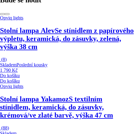
Opviq lights
Stolní lampa Alev
Se stínidlem z papírového
výpletu, keramická, do zásuvky, zelená,
výška 38 cm
(
8
)
Skladem
Poslední kousky
1 790 Kč
Do košíku
Do košíku
Opviq lights
Stolní lampa Yakamoz
S textilním
stínidlem, keramická, do zásuvky,
krémová/ve zlaté barvě, výška 47 cm
(
88
)
Skladem