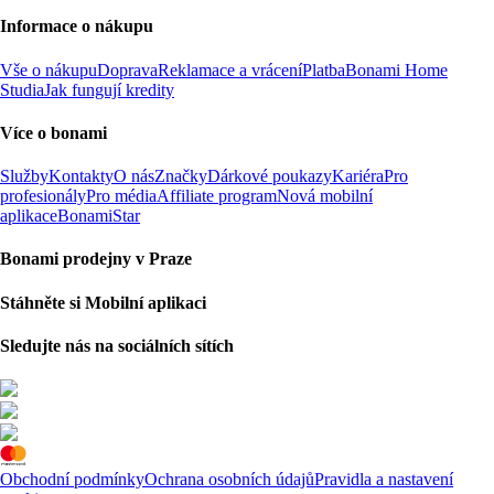
Informace o nákupu
Vše o nákupu
Doprava
Reklamace a vrácení
Platba
Bonami Home
Studia
Jak fungují kredity
Více o bonami
Služby
Kontakty
O nás
Značky
Dárkové poukazy
Kariéra
Pro
profesionály
Pro média
Affiliate program
Nová mobilní
aplikace
BonamiStar
Bonami prodejny v Praze
Stáhněte si Mobilní aplikaci
Sledujte nás na sociálních sítích
Obchodní podmínky
Ochrana osobních údajů
Pravidla a nastavení