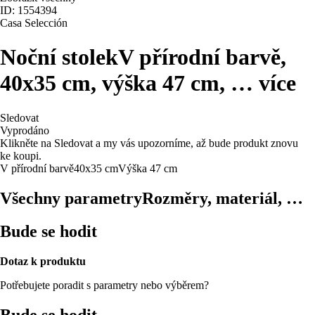
ID: 1554394
Casa Selección
Noční stolek
V přírodní barvě,
40x35 cm, výška 47 cm
, …
více
Sledovat
Vyprodáno
Klikněte na Sledovat a my vás upozorníme, až bude produkt znovu
ke koupi.
V přírodní barvě
40x35 cm
Výška 47 cm
Všechny parametry
Rozměry, materiál, …
Bude se hodit
Dotaz k produktu
Potřebujete poradit s parametry nebo výběrem?
Bude se hodit