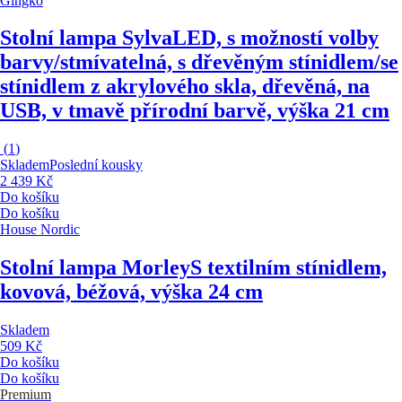
Gingko
Stolní lampa Sylva
LED, s možností volby
barvy/stmívatelná, s dřevěným stínidlem/se
stínidlem z akrylového skla, dřevěná, na
USB, v tmavě přírodní barvě, výška 21 cm
(
1
)
Skladem
Poslední kousky
2 439 Kč
Do košíku
Do košíku
House Nordic
Stolní lampa Morley
S textilním stínidlem,
kovová, béžová, výška 24 cm
Skladem
509 Kč
Do košíku
Do košíku
Premium