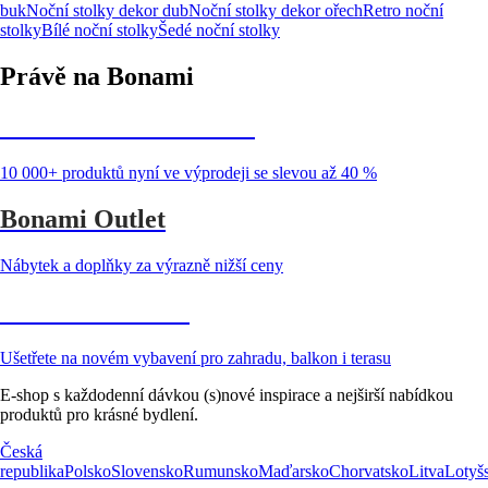
buk
Noční stolky dekor dub
Noční stolky dekor ořech
Retro noční
stolky
Bílé noční stolky
Šedé noční stolky
Právě na Bonami
Summer Sale až -40 %
10 000+ produktů nyní ve výprodeji se slevou až 40 %
Bonami Outlet
Nábytek a doplňky za výrazně nižší ceny
Zahrada ve slevě
Ušetřete na novém vybavení pro zahradu, balkon i terasu
E-shop s každodenní dávkou (s)nové inspirace a nejširší nabídkou
produktů pro krásné bydlení.
Česká
republika
Polsko
Slovensko
Rumunsko
Maďarsko
Chorvatsko
Litva
Lotyš