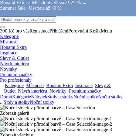
Bonami Extra × Micadoni |
Sleva až 25 % →
Summer Sale |
Ušetřete až 40 % →
300 Kč pro vás
Registrace
Přihlášení
Porovnání
Košík
Menu
Kategorie
Místnosti
Bonami Extra
Inspirace
Slevy & Outlet
Návrh interiéru
Novinky
Premium značky
Pro profesionály
Kategorie
Místnosti
Bonami Extra
Inspirace
Slevy &
Outlet
Návrh interiéru
Novinky
Premium značky
Domů
Kategorie
Nábytek
Stoly a stolky
Noční stolky
Noční stolky
...
Stoly a stolky
Noční stolky
Zobrazit galerii
Zobrazit všechny