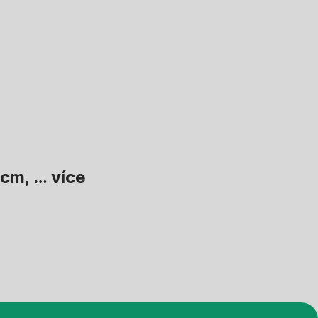
 cm
, …
více