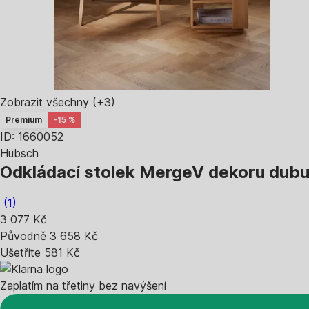
Zobrazit všechny
(+3)
Premium
-15 %
ID: 1660052
Hübsch
Odkládací stolek Merge
V dekoru dubu,
(
1
)
3 077 Kč
Původně
3 658 Kč
Ušetříte 581 Kč
Zaplatím na třetiny bez navýšení