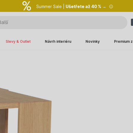
Summer Sale |
Ušetřete až 40 % →
Slevy & Outlet
Návrh interiéru
Novinky
Premium z