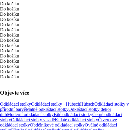
Do košíku
Do košíku
Do košíku
Do košíku
Do košíku
Do košíku
Do košíku
Do košíku
Do košíku
Do košíku
Do košíku
Do košíku
Do košíku
Do košíku
Do košíku
Objevte více
Odkládací stolky
Odkládací stolky · Hübsch
Hübsch
Odkládací stolky v
přírodní barvě
Matné odkládací stolky
Odkládací stolky dekor
dub
Moderní odkládací stolky
Bílé odkládací stolky
Černé odkládací
stolky
Odkládací stolky v sadě
Kulaté odkládací stolky
Čtvercové
odkládací stolky
Obdélníkové odkládací stolky
Oválné odkládací