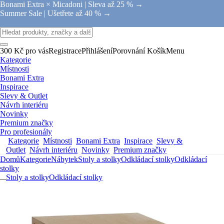
Bonami Extra × Micadoni |
Sleva až 25 % →
Summer Sale |
Ušetřete až 40 % →
300 Kč pro vás
Registrace
Přihlášení
Porovnání
Košík
Menu
Kategorie
Místnosti
Bonami Extra
Inspirace
Slevy & Outlet
Návrh interiéru
Novinky
Premium značky
Pro profesionály
Kategorie
Místnosti
Bonami Extra
Inspirace
Slevy &
Outlet
Návrh interiéru
Novinky
Premium značky
Domů
Kategorie
Nábytek
Stoly a stolky
Odkládací stolky
Odkládací
stolky
...
Stoly a stolky
Odkládací stolky