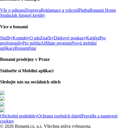
Vše o nákupu
Doprava
Reklamace a vrácení
Platba
Bonami Home
Studia
Jak fungují kredity
Více o bonami
Služby
Kontakty
O nás
Značky
Dárkové poukazy
Kariéra
Pro
profesionály
Pro média
Affiliate program
Nová mobilní
aplikace
BonamiStar
Bonami prodejny v Praze
Stáhněte si Mobilní aplikaci
Sledujte nás na sociálních sítích
Obchodní podmínky
Ochrana osobních údajů
Pravidla a nastavení
cookies
© 2026 Bonami.cz, a.s. Všechna práva vyhrazena.