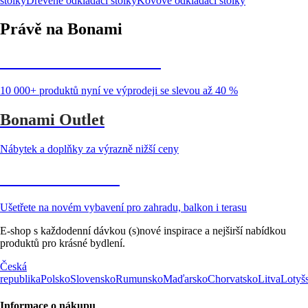
stolky
Dřevěné odkládací stolky
Kovové odkládací stolky
Právě na Bonami
Summer Sale až -40 %
10 000+ produktů nyní ve výprodeji se slevou až 40 %
Bonami Outlet
Nábytek a doplňky za výrazně nižší ceny
Zahrada ve slevě
Ušetřete na novém vybavení pro zahradu, balkon i terasu
E-shop s každodenní dávkou (s)nové inspirace a nejširší nabídkou
produktů pro krásné bydlení.
Česká
republika
Polsko
Slovensko
Rumunsko
Maďarsko
Chorvatsko
Litva
Lotyš
Informace o nákupu