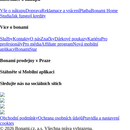
Vše o nákupu
Doprava
Reklamace a vrácení
Platba
Bonami Home
Studia
Jak fungují kredity
Více o bonami
Služby
Kontakty
O nás
Značky
Dárkové poukazy
Kariéra
Pro
profesionály
Pro média
Affiliate program
Nová mobilní
aplikace
BonamiStar
Bonami prodejny v Praze
Stáhněte si Mobilní aplikaci
Sledujte nás na sociálních sítích
Obchodní podmínky
Ochrana osobních údajů
Pravidla a nastavení
cookies
© 2026 Bonami.cz, a.s. Všechna práva vyhrazena.