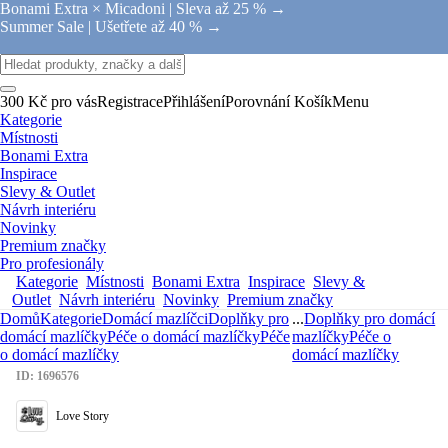
Bonami Extra × Micadoni |
Sleva až 25 % →
Summer Sale |
Ušetřete až 40 % →
300 Kč pro vás
Registrace
Přihlášení
Porovnání
Košík
Menu
Kategorie
Místnosti
Bonami Extra
Inspirace
Slevy & Outlet
Návrh interiéru
Novinky
Premium značky
Pro profesionály
Kategorie
Místnosti
Bonami Extra
Inspirace
Slevy &
Outlet
Návrh interiéru
Novinky
Premium značky
Domů
Kategorie
Domácí mazlíčci
Doplňky pro
...
Doplňky pro domácí
domácí mazlíčky
Péče o domácí mazlíčky
Péče
mazlíčky
Péče o
o domácí mazlíčky
domácí mazlíčky
ID: 1696576
Love Story