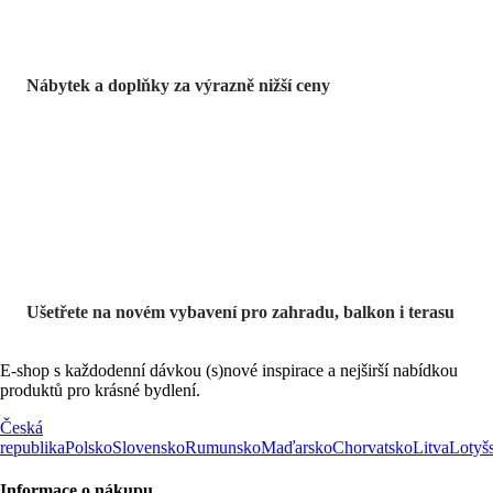
Nábytek a doplňky za výrazně nižší ceny
Zahrada ve slevě
Ušetřete na novém vybavení pro zahradu, balkon i terasu
E-shop s každodenní dávkou (s)nové inspirace a nejširší nabídkou
produktů pro krásné bydlení.
Česká
republika
Polsko
Slovensko
Rumunsko
Maďarsko
Chorvatsko
Litva
Lotyš
Informace o nákupu