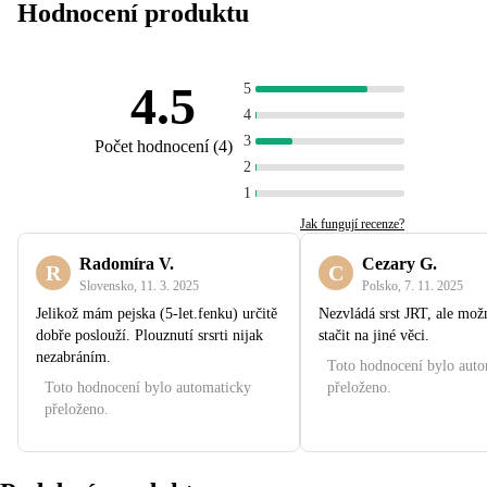
Hodnocení produktu
4.5
5
4
3
Počet hodnocení
(
4
)
2
1
Jak fungují recenze?
Radomíra V.
Cezary G.
R
C
Slovensko
,
11. 3. 2025
Polsko
,
7. 11. 2025
Jelikož mám pejska (5-let.fenku) určitě
Nezvládá srst JRT, ale mož
dobře poslouží. Plouznutí srsrti nijak
stačit na jiné věci.
nezabráním.
Toto hodnocení bylo aut
Toto hodnocení bylo automaticky
přeloženo.
přeloženo.