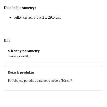
Detailní parametry:
velký kartáč: 5,5 x 2 x 29,5 cm,
malý kartáč: 6,5 x 2,8 x 13,5 cm (bez rukojeti) 21 cm
(s rukojetí),
Bílý
základna: 8 x 4,2 x 20 cm.
Všechny parametry
Rozměry, materiál, …
Dotaz k produktu
Potřebujete poradit s parametry nebo výběrem?