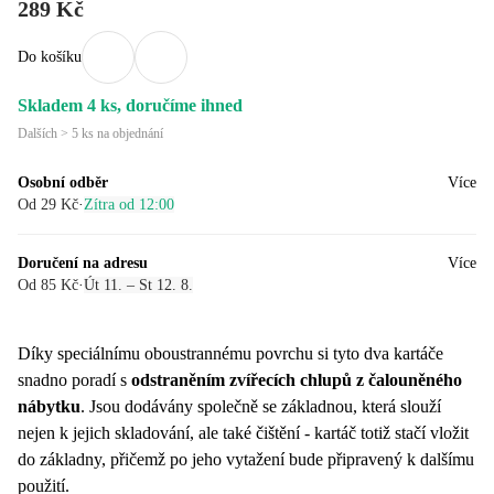
289 Kč
Do košíku
Skladem 4 ks, doručíme ihned
Dalších > 5 ks na objednání
Osobní odběr
Více
Od 29 Kč
·
Zítra od 12:00
Doručení na adresu
Více
Od 85 Kč
·
Út 11. – St 12. 8.
Díky speciálnímu oboustrannému povrchu si tyto dva kartáče
snadno poradí s
odstraněním zvířecích chlupů z čalouněného
nábytku
. Jsou dodávány společně se základnou, která slouží
nejen k jejich skladování, ale také čištění - kartáč totiž stačí vložit
do základny, přičemž po jeho vytažení bude připravený k dalšímu
použití.