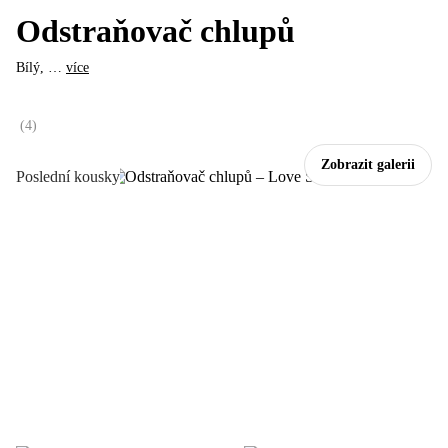
Odstraňovač chlupů
Bílý
, …
více
(
4
)
Zobrazit galerii
Poslední kousky