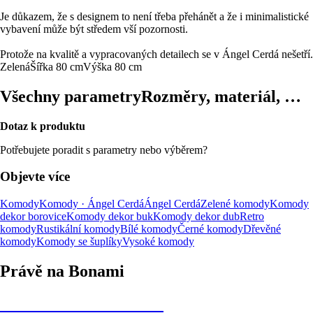
Je důkazem, že s designem to není třeba přehánět a že i minimalistické
vybavení může být středem vší pozornosti.
Protože na kvalitě a vypracovaných detailech se v Ángel Cerdá nešetří.
Zelená
Šířka 80 cm
Výška 80 cm
Všechny parametry
Rozměry, materiál, …
Dotaz k produktu
Potřebujete poradit s parametry nebo výběrem?
Objevte více
Komody
Komody · Ángel Cerdá
Ángel Cerdá
Zelené komody
Komody
dekor borovice
Komody dekor buk
Komody dekor dub
Retro
komody
Rustikální komody
Bílé komody
Černé komody
Dřevěné
komody
Komody se šuplíky
Vysoké komody
Právě na Bonami
Summer Sale až -40 %