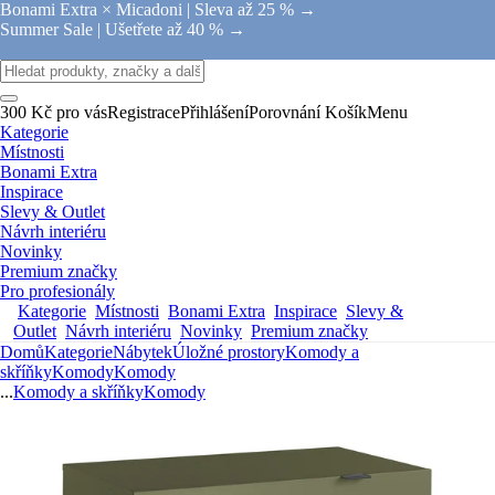
Bonami Extra × Micadoni |
Sleva až 25 % →
Summer Sale |
Ušetřete až 40 % →
300 Kč pro vás
Registrace
Přihlášení
Porovnání
Košík
Menu
Kategorie
Místnosti
Bonami Extra
Inspirace
Slevy & Outlet
Návrh interiéru
Novinky
Premium značky
Pro profesionály
Kategorie
Místnosti
Bonami Extra
Inspirace
Slevy &
Outlet
Návrh interiéru
Novinky
Premium značky
Domů
Kategorie
Nábytek
Úložné prostory
Komody a
skříňky
Komody
Komody
...
Komody a skříňky
Komody