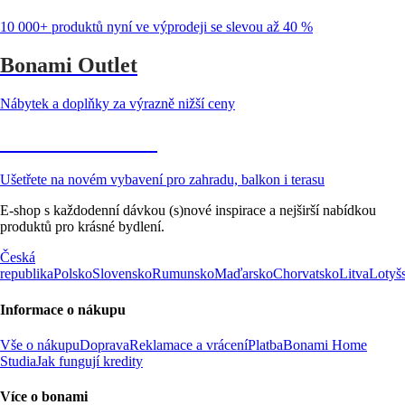
10 000+ produktů nyní ve výprodeji se slevou až 40 %
Bonami Outlet
Nábytek a doplňky za výrazně nižší ceny
Zahrada ve slevě
Ušetřete na novém vybavení pro zahradu, balkon i terasu
E-shop s každodenní dávkou (s)nové inspirace a nejširší nabídkou
produktů pro krásné bydlení.
Česká
republika
Polsko
Slovensko
Rumunsko
Maďarsko
Chorvatsko
Litva
Lotyš
Informace o nákupu
Vše o nákupu
Doprava
Reklamace a vrácení
Platba
Bonami Home
Studia
Jak fungují kredity
Více o bonami