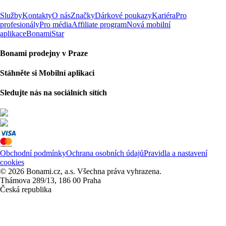
Služby
Kontakty
O nás
Značky
Dárkové poukazy
Kariéra
Pro
profesionály
Pro média
Affiliate program
Nová mobilní
aplikace
BonamiStar
Bonami prodejny v Praze
Stáhněte si Mobilní aplikaci
Sledujte nás na sociálních sítích
Obchodní podmínky
Ochrana osobních údajů
Pravidla a nastavení
cookies
© 2026 Bonami.cz, a.s. Všechna práva vyhrazena.
Thámova 289/13, 186 00 Praha
Česká republika