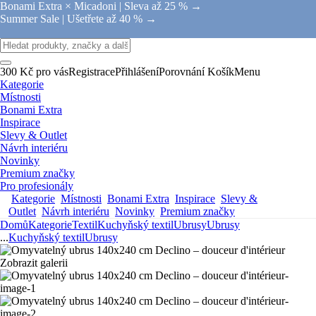
Bonami Extra × Micadoni |
Sleva až 25 % →
Summer Sale |
Ušetřete až 40 % →
300 Kč pro vás
Registrace
Přihlášení
Porovnání
Košík
Menu
Kategorie
Místnosti
Bonami Extra
Inspirace
Slevy & Outlet
Návrh interiéru
Novinky
Premium značky
Pro profesionály
Kategorie
Místnosti
Bonami Extra
Inspirace
Slevy &
Outlet
Návrh interiéru
Novinky
Premium značky
Domů
Kategorie
Textil
Kuchyňský textil
Ubrusy
Ubrusy
...
Kuchyňský textil
Ubrusy
Zobrazit galerii