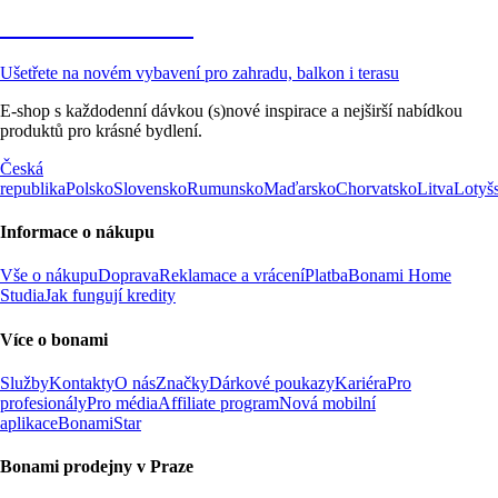
Zahrada ve slevě
Ušetřete na novém vybavení pro zahradu, balkon i terasu
E-shop s každodenní dávkou (s)nové inspirace a nejširší nabídkou
produktů pro krásné bydlení.
Česká
republika
Polsko
Slovensko
Rumunsko
Maďarsko
Chorvatsko
Litva
Lotyš
Informace o nákupu
Vše o nákupu
Doprava
Reklamace a vrácení
Platba
Bonami Home
Studia
Jak fungují kredity
Více o bonami
Služby
Kontakty
O nás
Značky
Dárkové poukazy
Kariéra
Pro
profesionály
Pro média
Affiliate program
Nová mobilní
aplikace
BonamiStar
Bonami prodejny v Praze