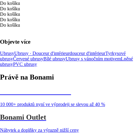
Do košíku
Do košíku
Do košíku
Do košíku
Do košíku
Objevte více
Ubrusy
Ubrusy · Douceur d'intérieur
douceur d'intérieur
Tyrkysové
ubrusy
Červené ubrusy
Bílé ubrusy
Ubrusy s vánočním motivem
Lněné
ubrusy
PVC ubrusy
Právě na Bonami
Summer Sale až -40 %
10 000+ produktů nyní ve výprodeji se slevou až 40 %
Bonami Outlet
Nábytek a doplňky za výrazně nižší ceny