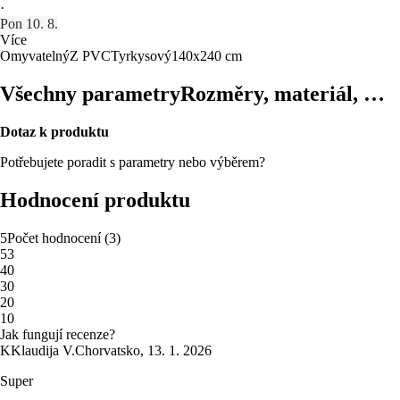
·
Pon 10. 8.
Více
Omyvatelný
Z PVC
Tyrkysový
140x240 cm
Všechny parametry
Rozměry, materiál, …
Dotaz k produktu
Potřebujete poradit s parametry nebo výběrem?
Hodnocení produktu
5
Počet hodnocení
(
3
)
5
3
4
0
3
0
2
0
1
0
Jak fungují recenze?
K
Klaudija V.
Chorvatsko
,
13. 1. 2026
Super