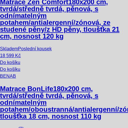
Matrace Zen Comfort
180x200 cm,
tvrdá/středně tvrdá, pěnová, s
odnímatelným
potahem/antialergenní/zónová, ze
studené pěny/z HD pěny, tloušťka 21
cm, nosnost 120 kg
Skladem
Poslední kousek
18 599 Kč
Do košíku
Do košíku
BENAB
Matrace BonLife
180x200 cm,
tvrdá/středně tvrdá, pěnová, s
odnímatelným
potahem/oboustranná/antialergenní/zó
tloušťka 18 cm, nosnost 110 kg