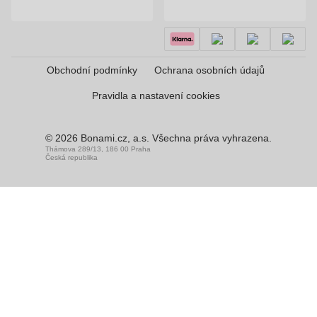
Obchodní podmínky
Ochrana osobních údajů
Pravidla a nastavení cookies
© 2026 Bonami.cz, a.s. Všechna práva vyhrazena.
Thámova 289/13, 186 00 Praha
Česká republika