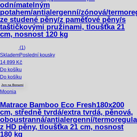
odnímatelným
potahem/antialergenní/zónová/termore
ze studené pěny/z paměťové pěny/s
taštičkovými pružinami, tloušťka 21
cm, nosnost 120 kg
(
1
)
Skladem
Poslední kousky
14 899 Kč
Do košíku
Do košíku
Jen na Bonami
Moonia
Matrace Bamboo Eco Fresh
180x200
cm, středně tvrdá/extra tvrdá, pěnová,
oboustranná/antialergenní/termoregula
z HD pěny, tloušťka 21 cm, nosnost
180 kg