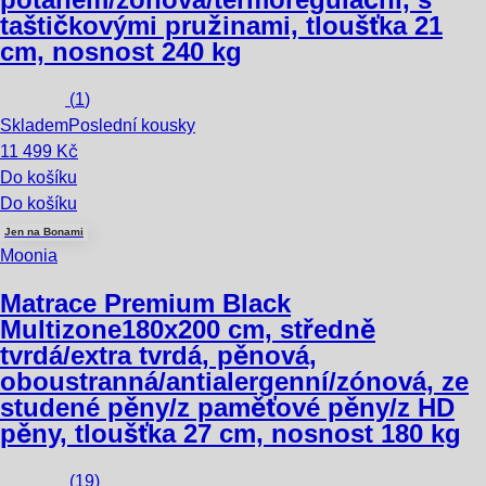
taštičkovými pružinami, tloušťka 21
cm, nosnost 240 kg
(
1
)
Skladem
Poslední kousky
11 499 Kč
Do košíku
Do košíku
Jen na Bonami
Moonia
Matrace Premium Black
Multizone
180x200 cm, středně
tvrdá/extra tvrdá, pěnová,
oboustranná/antialergenní/zónová, ze
studené pěny/z paměťové pěny/z HD
pěny, tloušťka 27 cm, nosnost 180 kg
(
19
)