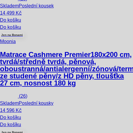
Skladem
Poslední kousek
14 499 Kč
Do košíku
Do košíku
Jen na Bonami
Moonia
Matrace Cashmere Premier
180x200 cm,
tvrdá/středně tvrdá, pěnová,
oboustranná/antialergenní/zónová/term
ze studené pěny/z HD pěny, tloušťka
27 cm, nosnost 180 kg
(
26
)
Skladem
Poslední kousky
14 596 Kč
Do košíku
Do košíku
Jen na Bonami