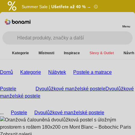
Summer Sale |
Ušetřete až 40 % →
Menu
Kategorie
Místnosti
Inspirace
Slevy & Outlet
Návrh 
Domů
Kategorie
Nábytek
Postele a matrace
Postele
Dvoulůžkové manželské postele
Dvoulůžkové
manželské postele
...
Postele
Dvoulůžkové manželské postele
Zobrazit galerii