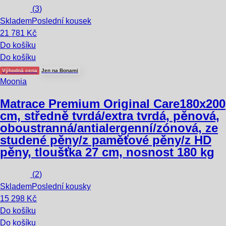
(
3
)
Skladem
Poslední kousek
21 781 Kč
Do košíku
Do košíku
Výhodná cena
Jen na Bonami
Moonia
Matrace Premium Original Care
180x200
cm, středně tvrdá/extra tvrdá, pěnová,
oboustranná/antialergenní/zónová, ze
studené pěny/z paměťové pěny/z HD
pěny, tloušťka 27 cm, nosnost 180 kg
(
2
)
Skladem
Poslední kousky
15 298 Kč
Do košíku
Do košíku