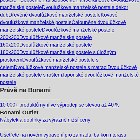
manželské postele
Dvoulůžkové manželské postele dekor
dub
Dřevěné dvoulůžkové manželské postele
Kovové
dvoulůžkové manželské postele
Čalouněné dvoulůžkové
manželské postele
Dvoulůžkové manželské postele
200x200
Dvoulůžkové manželské postele
160x200
Dvoulůžkové manželské postele
180x200
Dvoulůžkové manželské postele s úložným
prostorem
Dvoulůžkové manželské postele s
čelem
Dvoulůžkové manželské postele s matrací
Dvoulůžkové
manželské postele s roštem
Japonské dvoulůžkové manželské
postele
Právě na Bonami
Summer Sale až -40 %
10 000+ produktů nyní ve výprodeji se slevou až 40 %
Bonami Outlet
Nábytek a doplňky za výrazně nižší ceny
Zahrada ve slevě
Ušetřete na novém vybavení pro zahradu, balkon i terasu