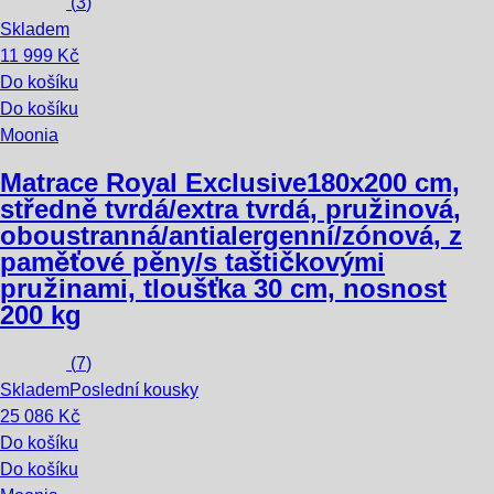
(
3
)
Skladem
11 999 Kč
Do košíku
Do košíku
Moonia
Matrace Royal Exclusive
180x200 cm,
středně tvrdá/extra tvrdá, pružinová,
oboustranná/antialergenní/zónová, z
paměťové pěny/s taštičkovými
pružinami, tloušťka 30 cm, nosnost
200 kg
(
7
)
Skladem
Poslední kousky
25 086 Kč
Do košíku
Do košíku