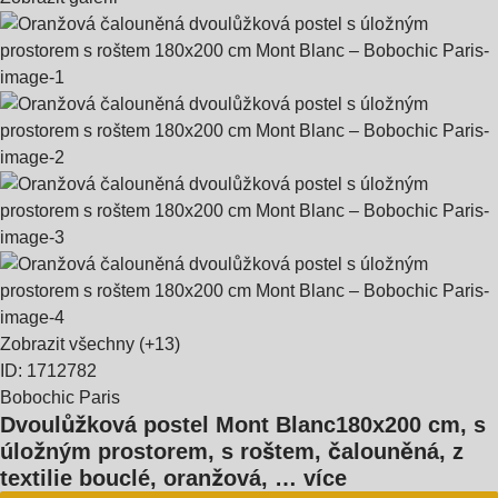
Zobrazit všechny
(+13)
ID: 1712782
Bobochic Paris
Dvoulůžková postel Mont Blanc
180x200 cm, s
úložným prostorem, s roštem, čalouněná, z
textilie bouclé, oranžová
, …
více