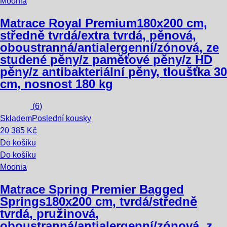
Moonia
Matrace Royal Premium
180x200 cm,
středně tvrdá/extra tvrdá, pěnová,
oboustranná/antialergenní/zónová, ze
studené pěny/z paměťové pěny/z HD
pěny/z antibakteriální pěny, tloušťka 30
cm, nosnost 180 kg
(
6
)
Skladem
Poslední kousky
20 385 Kč
Do košíku
Do košíku
Moonia
Matrace Spring Premier Bagged
Springs
180x200 cm, tvrdá/středně
tvrdá, pružinová,
oboustranná/antialergenní/zónová, z