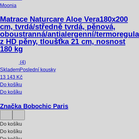
Moonia
Matrace Naturcare Aloe Vera
180x200
cm, tvrdá/středně tvrdá, pěnová,
oboustranná/antialergenní/termoregula
z HD pěny, tloušťka 21 cm, nosnost
180 kg
(
4
)
Skladem
Poslední kousky
13 143 Kč
Do košíku
Do košíku
Značka Bobochic Paris
Do košíku
Do košíku
Do košíku