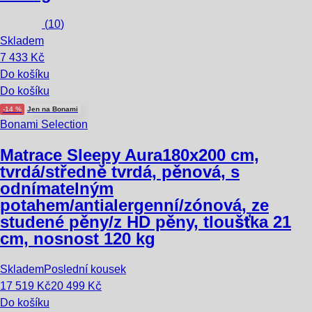
(
10
)
Skladem
7 433 Kč
Do košíku
Do košíku
-14 %
Jen na Bonami
Bonami Selection
Matrace Sleepy Aura
180x200 cm,
tvrdá/středně tvrdá, pěnová, s
odnímatelným
potahem/antialergenní/zónová, ze
studené pěny/z HD pěny, tloušťka 21
cm, nosnost 120 kg
Skladem
Poslední kousek
17 519 Kč
20 499 Kč
Do košíku