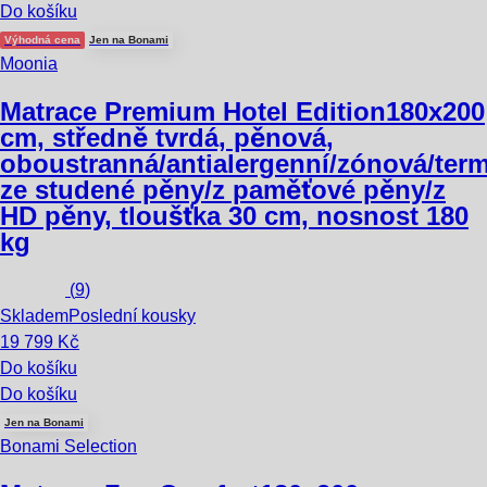
Do košíku
Výhodná cena
Jen na Bonami
Moonia
Matrace Premium Hotel Edition
180x200
cm, středně tvrdá, pěnová,
oboustranná/antialergenní/zónová/term
ze studené pěny/z paměťové pěny/z
HD pěny, tloušťka 30 cm, nosnost 180
kg
(
9
)
Skladem
Poslední kousky
19 799 Kč
Do košíku
Do košíku
Jen na Bonami
Bonami Selection