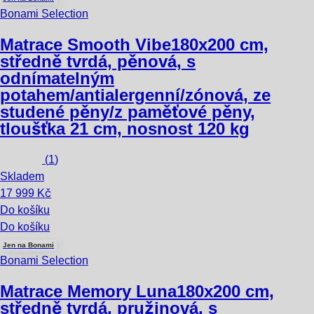
Bonami Selection
Matrace Smooth Vibe
180x200 cm,
středně tvrdá, pěnová, s
odnímatelným
potahem/antialergenní/zónová, ze
studené pěny/z paměťové pěny,
tloušťka 21 cm, nosnost 120 kg
(
1
)
Skladem
17 999 Kč
Do košíku
Do košíku
Jen na Bonami
Bonami Selection
Matrace Memory Luna
180x200 cm,
středně tvrdá, pružinová, s