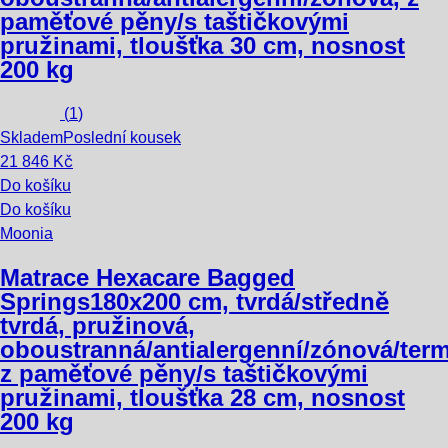
paměťové pěny/s taštičkovými
pružinami, tloušťka 30 cm, nosnost
200 kg
(
1
)
Skladem
Poslední kousek
21 846 Kč
Do košíku
Do košíku
Moonia
Matrace Hexacare Bagged
Springs
180x200 cm, tvrdá/středně
tvrdá, pružinová,
oboustranná/antialergenní/zónová/term
z paměťové pěny/s taštičkovými
pružinami, tloušťka 28 cm, nosnost
200 kg