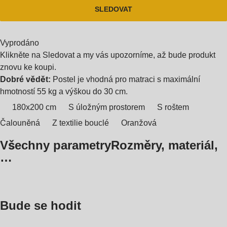
SLEDOVAT
Vyprodáno
Klikněte na Sledovat a my vás upozorníme, až bude produkt
znovu ke koupi.
Dobré vědět:
Postel je vhodná pro matraci s maximální
hmotností 55 kg a výškou do 30 cm.
180x200 cm
S úložným prostorem
S roštem
Čalouněná
Z textilie bouclé
Oranžová
Všechny parametry
Rozměry, materiál,
…
Bude se hodit