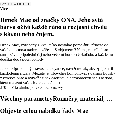
Pon 10. – Út 11. 8.
Více
Hrnek Mae od značky ONA. Jeho sytá
barva oživí každé ráno a rozjasní chvíle
s kávou nebo čajem.
Hrnek Mae, vyrobený z kvalitního kostního porcelánu, přinese do
vašeho domova nádech svěžesti. S objemem 370 ml je ideální pro
ranní kávu, odpolední čaj nebo večerní horkou čokoládu, a každému
doušku dodá pocit pohody.
Jeho design je plný hravosti a elegance, navržený tak, aby zpříjemnil
každodenní rituály. Můžete jej libovolně kombinovat s dalšími kousky
z kolekce Mae a vytvořit si tak osobitou a harmonickou sadu nádobí,
která rozjasní vaše chvíle odpočinku.
370 ml
Z kostního porcelánu
Oranžový
Všechny parametry
Rozměry, materiál, …
Objevte celou nabídku řady Mae