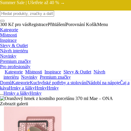
Summer Sale |
Ušetřete až 40 % →
300 Kč pro vás
Registrace
Přihlášení
Porovnání
Košík
Menu
Kategorie
Místnosti
Inspirace
Slevy & Outlet
Návrh interiéru
Novinky
Premium značky
Pro profesionály
Kategorie
Místnosti
Inspirace
Slevy & Outlet
Návrh
interiéru
Novinky
Premium značky
Domů
Kategorie
Kuchyňské potřeby a stolování
Nádobí na nápoje
Čaj a
káva
Hrnky a šálky
Hrnky
Hrnky
...
Hrnky a šálky
Hrnky
Zobrazit galerii