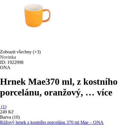
Zobrazit všechny
(+3)
Novinka
ID: 1922998
ONA
Hrnek Mae
370 ml, z kostního
porcelánu, oranžový
, …
více
(
1
)
249 Kč
Barva (10)
Růžový hrnek z kostního porcelánu 370 ml Mae – ONA