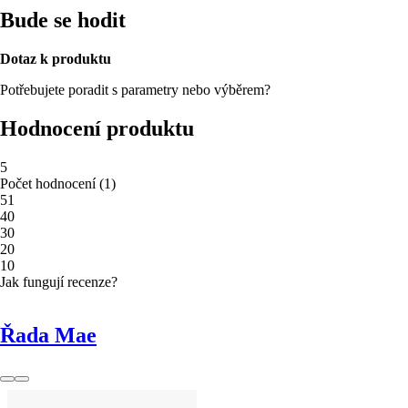
Bude se hodit
Dotaz k produktu
Potřebujete poradit s parametry nebo výběrem?
Hodnocení produktu
5
Počet hodnocení
(
1
)
5
1
4
0
3
0
2
0
1
0
Jak fungují recenze?
Řada Mae