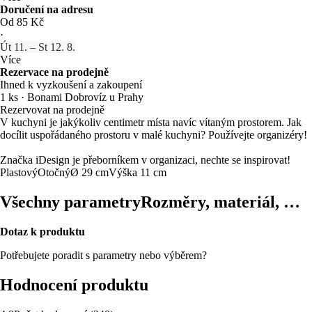
Doručení na adresu
Od 85 Kč
·
Út 11. – St 12. 8.
Více
Rezervace na prodejně
Ihned k vyzkoušení a zakoupení
1 ks
·
Bonami Dobrovíz u Prahy
Rezervovat na prodejně
V kuchyni je jakýkoliv centimetr místa navíc vítaným prostorem. Jak
docílit uspořádaného prostoru v malé kuchyni? Používejte organizéry!
Značka iDesign je přeborníkem v organizaci, nechte se inspirovat!
Plastový
Otočný
Ø 29 cm
Výška 11 cm
Všechny parametry
Rozměry, materiál, …
Dotaz k produktu
Potřebujete poradit s parametry nebo výběrem?
Hodnocení produktu