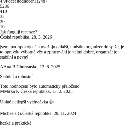
4.9
Počet hodnocení
(
248
)
5
236
4
10
3
2
2
0
1
0
Jak fungují recenze?
Česká republika
,
28. 3. 2026
jsem moc spokojená a uvažuju o další, umístím organizér do spíže, je
to opravdu výborná věc a zpracování je velmi dobré, organizér je
stabilní a pevný
A
Ana B.
Chorvatsko
,
12. 6. 2025
Stabilní a robustní
Toto hodnocení bylo automaticky přeloženo.
M
Mirka K.
Česká republika
,
13. 2. 2025
Úplně nejlepší vychytávka 👍
Michaela G.
Česká republika
,
29. 11. 2024
hezké a praktické