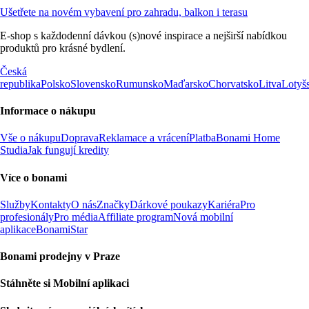
Ušetřete na novém vybavení pro zahradu, balkon i terasu
E-shop s každodenní dávkou (s)nové inspirace a nejširší nabídkou
produktů pro krásné bydlení.
Česká
republika
Polsko
Slovensko
Rumunsko
Maďarsko
Chorvatsko
Litva
Lotyš
Informace o nákupu
Vše o nákupu
Doprava
Reklamace a vrácení
Platba
Bonami Home
Studia
Jak fungují kredity
Více o bonami
Služby
Kontakty
O nás
Značky
Dárkové poukazy
Kariéra
Pro
profesionály
Pro média
Affiliate program
Nová mobilní
aplikace
BonamiStar
Bonami prodejny v Praze
Stáhněte si Mobilní aplikaci