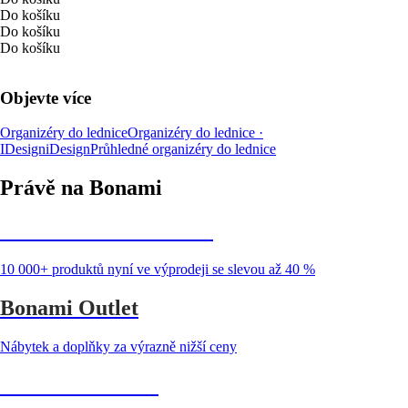
Do košíku
Do košíku
Do košíku
Objevte více
Organizéry do lednice
Organizéry do lednice ·
IDesign
iDesign
Průhledné organizéry do lednice
Právě na Bonami
Summer Sale až -40 %
10 000+ produktů nyní ve výprodeji se slevou až 40 %
Bonami Outlet
Nábytek a doplňky za výrazně nižší ceny
Zahrada ve slevě