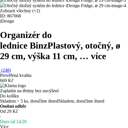
Zobrazit všechny
(+2)
ID: 867068
iDesign
Organizér do
lednice Binz
Plastový, otočný, ø
29 cm, výška 11 cm
, …
více
(
248
)
Prověřená kvalita
669 Kč
Zaplatím na třetiny bez navýšení
Do košíku
Skladem > 5 ks, doručíme ihned
Skladem, doručíme ihned
Osobní odběr
Od 29 Kč
·
Dnes od 14:29
Více