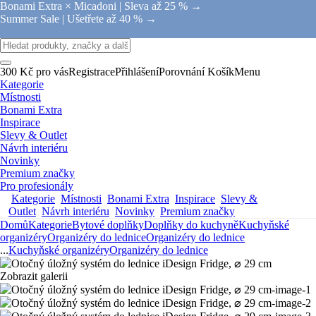
Bonami Extra × Micadoni |
Sleva až 25 % →
Summer Sale |
Ušetřete až 40 % →
300 Kč pro vás
Registrace
Přihlášení
Porovnání
Košík
Menu
Kategorie
Místnosti
Bonami Extra
Inspirace
Slevy & Outlet
Návrh interiéru
Novinky
Premium značky
Pro profesionály
Kategorie
Místnosti
Bonami Extra
Inspirace
Slevy &
Outlet
Návrh interiéru
Novinky
Premium značky
Domů
Kategorie
Bytové doplňky
Doplňky do kuchyně
Kuchyňské
organizéry
Organizéry do lednice
Organizéry do lednice
...
Kuchyňské organizéry
Organizéry do lednice
Zobrazit galerii