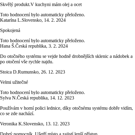
Skvělý produkt.V kuchyni mám olej a ocet
Toto hodnocení bylo automaticky přeloženo.
Katarína L.
Slovensko
,
14. 2. 2024
Spokojená
Toto hodnocení bylo automaticky přeloženo.
Hana Š.
Česká republika
,
3. 2. 2024
Do otočného systému se vejde hodně drobnějších sklenic a nádobek a
po otočení vše rychle najdu.
Stoica D.
Rumunsko
,
26. 12. 2023
Velmi užitečné
Toto hodnocení bylo automaticky přeloženo.
Sylva N.
Česká republika
,
14. 12. 2023
Používám v horní polici lednice, díky otočnému systému dobře vidím,
co se zde nachází.
Veronika K.
Slovensko
,
13. 12. 2023
Dobrý pomocník. Ušetří místo a zajistí lepší přístup.