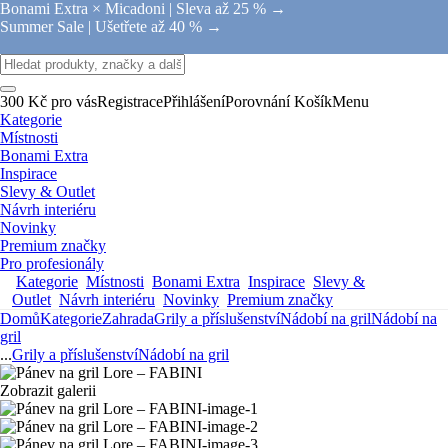
Bonami Extra × Micadoni |
Sleva až 25 % →
Summer Sale |
Ušetřete až 40 % →
300 Kč pro vás
Registrace
Přihlášení
Porovnání
Košík
Menu
Kategorie
Místnosti
Bonami Extra
Inspirace
Slevy & Outlet
Návrh interiéru
Novinky
Premium značky
Pro profesionály
Kategorie
Místnosti
Bonami Extra
Inspirace
Slevy &
Outlet
Návrh interiéru
Novinky
Premium značky
Domů
Kategorie
Zahrada
Grily a příslušenství
Nádobí na gril
Nádobí na
gril
...
Grily a příslušenství
Nádobí na gril
Zobrazit galerii