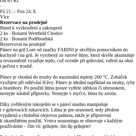
Od 85 Kč
·
Pá 21. – Pon 24. 8.
Více
Rezervace na prodejně
Ihned k vyzkoušení a zakoupení
2 ks
·
Bonami Westfield Chodov
2 ks
·
Bonami Poděbradská
Rezervovat na prodejně
Pánev na gril Lore od značky FABINI je skvělým pomocníkem do
kuchyně i na gril. Je vyrobený ze surové litiny, která skvěle akumuluje
a rovnoměrně vyzařuje teplo, což oceníte při grilování, vaření na ohni
i pečení v troubě.
Pánev je vhodná do trouby do maximální teploty 260 °C. Zobáček
využijete při odlévání šťávy. Pánev je ideální například na steaky, ryby
a brambory. Po použití litinu pouze vytřete utěrkou či ubrouskem,
nemyjte násilně přípravky. Nemyjte v myčce, litina by zrezla.
Díky zvětšeným rukojetím se s pánví snadno manipuluje
i v grilovacích rukavicích. Litina je pre-seasoned, tedy předem
vypálená a chráněná olejovou patinou, takže je připravená
k okamžitému použití. Vrstva seasoningu se obnovuje s každým
používáním – čím víc grilujete, tím líp grilujete!