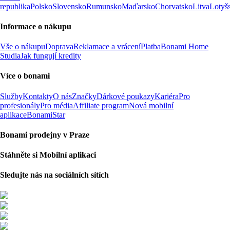
republika
Polsko
Slovensko
Rumunsko
Maďarsko
Chorvatsko
Litva
Lotyš
Informace o nákupu
Vše o nákupu
Doprava
Reklamace a vrácení
Platba
Bonami Home
Studia
Jak fungují kredity
Více o bonami
Služby
Kontakty
O nás
Značky
Dárkové poukazy
Kariéra
Pro
profesionály
Pro média
Affiliate program
Nová mobilní
aplikace
BonamiStar
Bonami prodejny v Praze
Stáhněte si Mobilní aplikaci
Sledujte nás na sociálních sítích