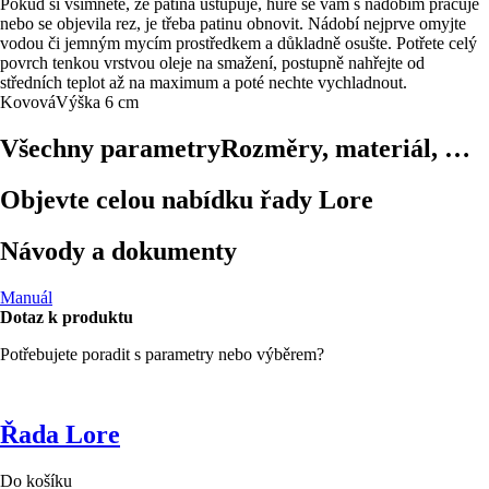
Pokud si všimnete, že patina ustupuje, hůře se vám s nádobím pracuje
nebo se objevila rez, je třeba patinu obnovit. Nádobí nejprve omyjte
vodou či jemným mycím prostředkem a důkladně osušte. Potřete celý
povrch tenkou vrstvou oleje na smažení, postupně nahřejte od
středních teplot až na maximum a poté nechte vychladnout.
Kovová
Výška 6 cm
Všechny parametry
Rozměry, materiál, …
Objevte celou nabídku řady Lore
Návody a dokumenty
Manuál
Dotaz k produktu
Potřebujete poradit s parametry nebo výběrem?
Řada Lore
Do košíku