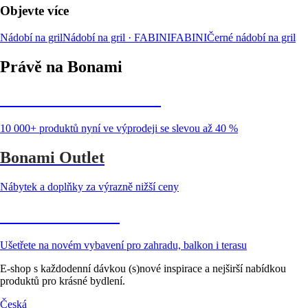
Objevte více
Nádobí na gril
Nádobí na gril · FABINI
FABINI
Černé nádobí na gril
Právě na Bonami
Summer Sale až -40 %
10 000+ produktů nyní ve výprodeji se slevou až 40 %
Bonami Outlet
Nábytek a doplňky za výrazně nižší ceny
Zahrada ve slevě
Ušetřete na novém vybavení pro zahradu, balkon i terasu
E-shop s každodenní dávkou (s)nové inspirace a nejširší nabídkou
produktů pro krásné bydlení.
Česká